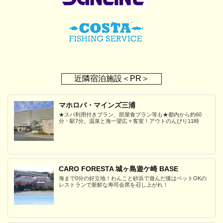
近隣宿泊施設＜PR＞
マホロバ・マインズ三浦
★スパ利用付きプラン、部屋食プラン等も★都内から約60
分・駅7分。温泉と海一望広々客室！アウトのんびり11時
CARO FORESTA 城ヶ島遊ケ崎 BASE
海まで0分の好立地！わんこと砂浜で遊んだ後はペットOKの
レストランで新鮮な寿司会席を召し上がれ！