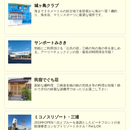
城ヶ島クラブ
海まで２０メートルの好立地で各部屋から海が一望！磯釣
り、海水浴、マリンスポーツに最適な場所です。
サンポートみさき
気軽にご利用頂ける「公共の宿」三崎の旬の海の幸を楽しめ
る。アーリーチェックインの宿・最長20時間滞在可能！
民宿でぐち荘
新鮮な磯料理、三崎港名物の鮪の兜焼き等の料理が自慢！静
かで夕日の綺麗な諸磯湾でゆったりお過ごし下さい
ミコノスリゾート・三浦
2019年OPEN！白とブルーを基調としたビーチフロントの全
館漆喰塗コンセプトリゾートホテル！PetもOK