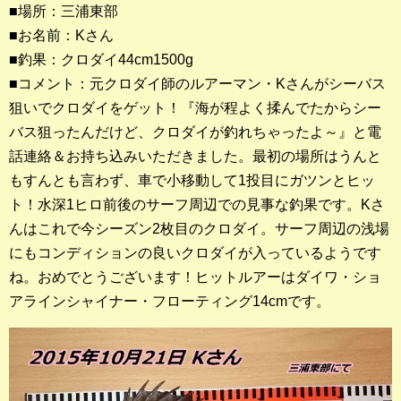
■場所：三浦東部
■お名前：Kさん
釣果ランキング
■釣果：クロダイ44cm1500g
2023年 クロダイ部門
■コメント：元クロダイ師のルアーマン・Kさんがシーバス
狙いでクロダイをゲット！『海が程よく揉んでたからシー
2023年 メジナ部門
バス狙ったんだけど、クロダイが釣れちゃったよ～』と電
歴代釣果ランキング
話連絡＆お持ち込みいただきました。最初の場所はうんと
クロダイ部門
もすんとも言わず、車で小移動して1投目にガツンとヒッ
ト！水深1ヒロ前後のサーフ周辺での見事な釣果です。Kさ
メジナ部門
んはこれで今シーズン2枚目のクロダイ。サーフ周辺の浅場
にもコンディションの良いクロダイが入っているようです
シロギス部門
ね。おめでとうございます！ヒットルアーはダイワ・ショ
アラインシャイナー・フローティング14cmです。
過去の釣果ランキング
ブログ・釣行記
スタッフブログ