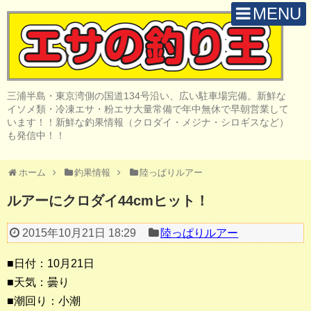
MENU
H O M E
店 舗 案 内
三浦半島・東京湾側の国道134号沿い、広い駐車場完備。新鮮な
取 扱 商 品
イソメ類・冷凍エサ・粉エサ大量常備で年中無休で早朝営業して
います！！新鮮な釣果情報（クロダイ・メジナ・シロギスなど）
釣 果 情 報
も発信中！！
クロダイ釣り
ホーム
釣果情報
陸っぱりルアー
メジナ釣り
ルアーにクロダイ44cmヒット！
投げ・堤防釣り
2015年10月21日 18:29
陸っぱりルアー
陸っぱりルアー
■日付：10月21日
船・ボート釣り
■天気：曇り
■潮回り：小潮
その他の釣り