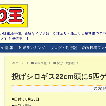
広い駐車場完備。新鮮なイソメ類・冷凍エサ・粉エサ大量常備で年
など）も発信中！！
 果 情 報
釣果ランキング
ブログ・釣行記
釣果投稿フォ
ホーム
釣果情報
投げ・堤防釣り
投げシロギス22cm頭に5匹
201
■日付：8月25日
■天気：晴れ