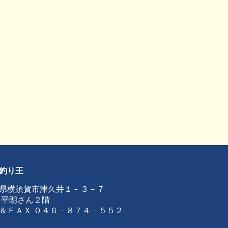
釣り王
県横須賀市津久井１－３－７
 平朗さん２階
＆ＦＡＸ ０４６－８７４－５５２