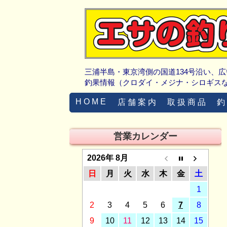
三浦半島・東京湾側の国道134号沿い、
釣果情報（クロダイ・メジナ・シロギス
H O M E
店 舗 案 内
取 扱 商 品
釣
営業カレンダー
2026年 8月
日
月
火
水
木
金
土
1
2
3
4
5
6
7
8
9
10
11
12
13
14
15