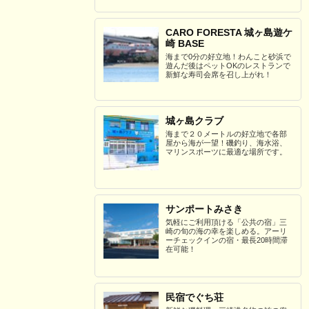
CARO FORESTA 城ヶ島遊ケ
崎 BASE
海まで0分の好立地！わんこと砂浜で
遊んだ後はペットOKのレストランで
新鮮な寿司会席を召し上がれ！
城ヶ島クラブ
海まで２０メートルの好立地で各部
屋から海が一望！磯釣り、海水浴、
マリンスポーツに最適な場所です。
サンポートみさき
気軽にご利用頂ける「公共の宿」三
崎の旬の海の幸を楽しめる。アーリ
ーチェックインの宿・最長20時間滞
在可能！
民宿でぐち荘