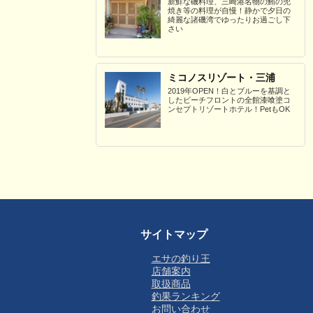
新鮮な磯料理、三崎港名物の鮪の兜
焼き等の料理が自慢！静かで夕日の
綺麗な諸磯湾でゆったりお過ごし下
さい
ミコノスリゾート・三浦
2019年OPEN！白とブルーを基調と
したビーチフロントの全館漆喰塗コ
ンセプトリゾートホテル！PetもOK
サイトマップ
エサの釣り王
店舗案内
取扱商品
釣果ランキング
お問い合わせ