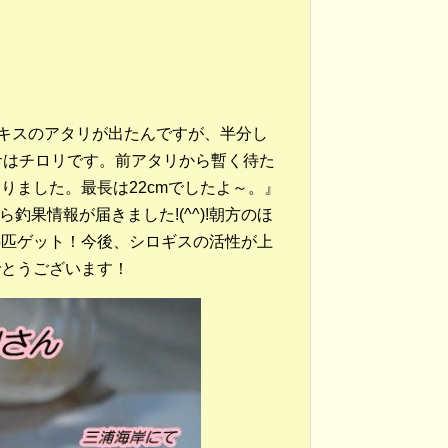
にキスのアタリが出たんですが、半分し
サはチロリです。前アタリから暫く待た
りました。最長は22cmでしたよ～。』
釣果情報が届きました!(^^)!朝方のほ
5匹ゲット！今後、シロギスの活性が上
でとうございます！