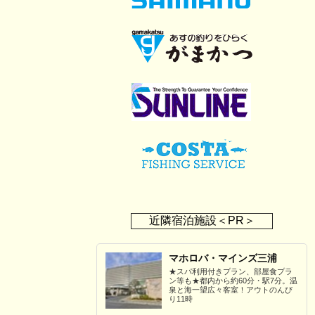
近隣宿泊施設＜PR＞
マホロバ・マインズ三浦
★スパ利用付きプラン、部屋食プラ
ン等も★都内から約60分・駅7分。温
泉と海一望広々客室！アウトのんび
り11時