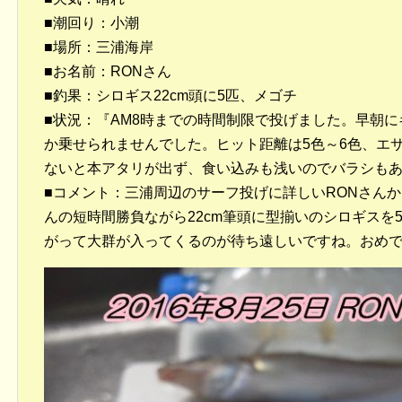
■潮回り：小潮
■場所：三浦海岸
■お名前：RONさん
■釣果：シロギス22cm頭に5匹、メゴチ
■状況：『AM8時までの時間制限で投げました。早朝
か乗せられませんでした。ヒット距離は5色～6色、エ
ないと本アタリが出ず、食い込みも浅いのでバラシもあ
■コメント：三浦周辺のサーフ投げに詳しいRONさんから
んの短時間勝負ながら22cm筆頭に型揃いのシロギスを
がって大群が入ってくるのが待ち遠しいですね。おめ