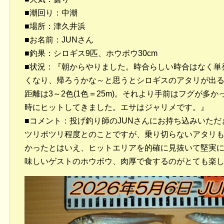
■潮回り：中潮
■場所：津久井浜
■お名前：JUNさん
■釣果：シロギス9匹、ホウボウ30cm
■状況：『朝からやりました。時合らしい時合はなく単
くなり、帰ろうかな～と思うとシロギスのアタリが出
距離は3～2色(1色＝25m)。それより手前はフグが多
時にヒットしてきました。エサはジャリメです。』
■コメント：投げ釣り師のJUNさんにお持ち込みいた
ツリポツリ程度とのことですが、乗り切らないアタリ
かったとはいえ、ヒットエリアを的確に見抜いて堅実
味しいゲストのホウボウ、肉厚で食するのがとても楽