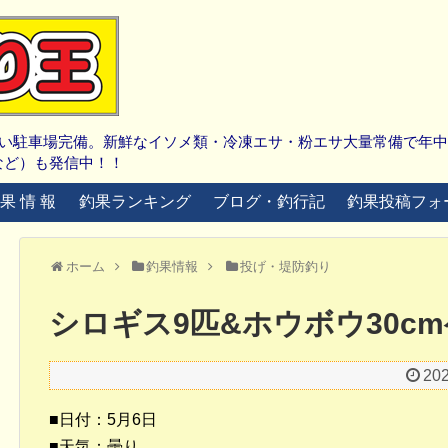
広い駐車場完備。新鮮なイソメ類・冷凍エサ・粉エサ大量常備で年
など）も発信中！！
 果 情 報
釣果ランキング
ブログ・釣行記
釣果投稿フォ
ホーム
釣果情報
投げ・堤防釣り
シロギス9匹&ホウボウ30c
20
■日付：5月6日
■天気：曇り