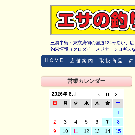
三浦半島・東京湾側の国道134号沿い、
釣果情報（クロダイ・メジナ・シロギス
H O M E
店 舗 案 内
取 扱 商 品
釣
営業カレンダー
2026年 8月
日
月
火
水
木
金
土
1
2
3
4
5
6
7
8
9
10
11
12
13
14
15