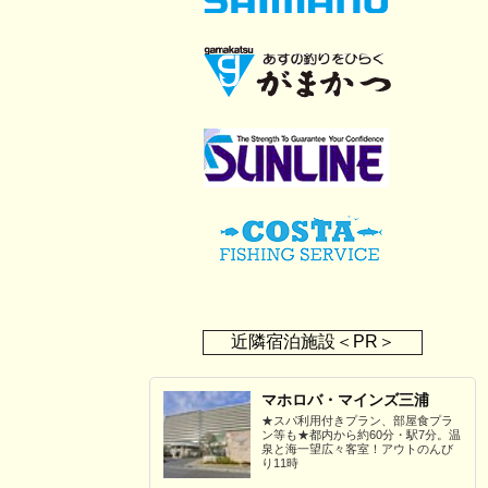
近隣宿泊施設＜PR＞
マホロバ・マインズ三浦
★スパ利用付きプラン、部屋食プラ
ン等も★都内から約60分・駅7分。温
泉と海一望広々客室！アウトのんび
り11時