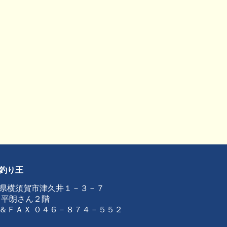
釣り王
県横須賀市津久井１－３－７
 平朗さん２階
＆ＦＡＸ ０４６－８７４－５５２