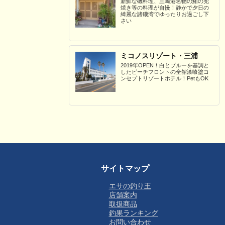
新鮮な磯料理、三崎港名物の鮪の兜
焼き等の料理が自慢！静かで夕日の
綺麗な諸磯湾でゆったりお過ごし下
さい
ミコノスリゾート・三浦
2019年OPEN！白とブルーを基調と
したビーチフロントの全館漆喰塗コ
ンセプトリゾートホテル！PetもOK
サイトマップ
エサの釣り王
店舗案内
取扱商品
釣果ランキング
お問い合わせ