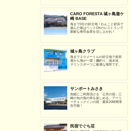
CARO FORESTA 城ヶ島遊ケ
崎 BASE
海まで0分の好立地！わんこと砂浜で
遊んだ後はペットOKのレストランで
新鮮な寿司会席を召し上がれ！
城ヶ島クラブ
海まで２０メートルの好立地で各部
屋から海が一望！磯釣り、海水浴、
マリンスポーツに最適な場所です。
サンポートみさき
気軽にご利用頂ける「公共の宿」三
崎の旬の海の幸を楽しめる。アーリ
ーチェックインの宿・最長20時間滞
在可能！
民宿でぐち荘