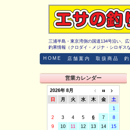
三浦半島・東京湾側の国道134号沿い、
釣果情報（クロダイ・メジナ・シロギス
H O M E
店 舗 案 内
取 扱 商 品
釣
営業カレンダー
2026年 8月
日
月
火
水
木
金
土
1
2
3
4
5
6
7
8
9
10
11
12
13
14
15