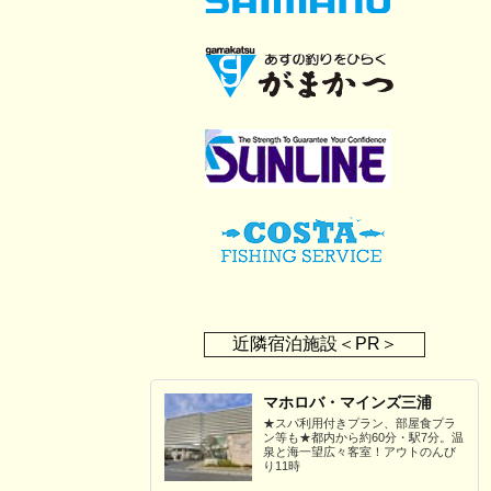
近隣宿泊施設＜PR＞
マホロバ・マインズ三浦
★スパ利用付きプラン、部屋食プラ
ン等も★都内から約60分・駅7分。温
泉と海一望広々客室！アウトのんび
り11時