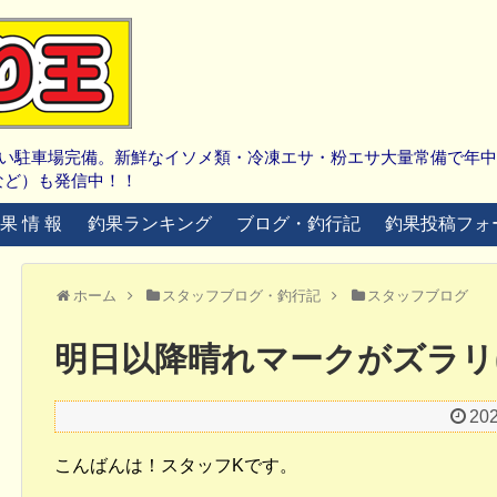
広い駐車場完備。新鮮なイソメ類・冷凍エサ・粉エサ大量常備で年
など）も発信中！！
 果 情 報
釣果ランキング
ブログ・釣行記
釣果投稿フォ
ホーム
スタッフブログ・釣行記
スタッフブログ
明日以降晴れマークがズラリ(
20
こんばんは！スタッフKです。