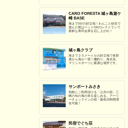
CARO FORESTA 城ヶ島遊ケ
崎 BASE
海まで0分の好立地！わんこと砂浜で
遊んだ後はペットOKのレストランで
新鮮な寿司会席を召し上がれ！
城ヶ島クラブ
海まで２０メートルの好立地で各部
屋から海が一望！磯釣り、海水浴、
マリンスポーツに最適な場所です。
サンポートみさき
気軽にご利用頂ける「公共の宿」三
崎の旬の海の幸を楽しめる。アーリ
ーチェックインの宿・最長20時間滞
在可能！
民宿でぐち荘