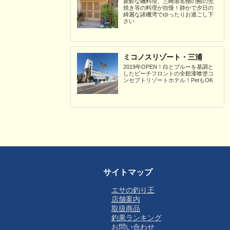
新鮮な磯料理、三崎港名物の鮪の兜
焼き等の料理が自慢！静かで夕日の
綺麗な諸磯湾でゆったりお過ごし下
さい
ミコノスリゾート・三浦
2019年OPEN！白とブルーを基調と
したビーチフロントの全館漆喰塗コ
ンセプトリゾートホテル！PetもOK
サイトマップ
エサの釣り王
店舗案内
取扱商品
釣果ランキング
お問い合わせ