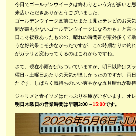
今日でゴールデンウイークは終わりという方が多いと
来店いただきありがとうございました。
ゴールデンウイーク直前にたまたま見たテレビのお天
間が最も少ないゴールデンウイークになるかも』と言
日こそ複数あったものの、晴れの時間帯が案外多くて
うな好釣果こそ少なかったですが、この時期なりの釣
がガラリと変わってくるのはこれからですね。
さて、現在小雨がぱらついていますが、明日以降はズ
曜日～土曜日あたりの天気が怪しかったのですが、両
たです。しばらく気持ちのいい爽やかな五月晴れが期
ジャリメと青イソメはたっぷり在庫がございます。オ
明日木曜日の営業時間は早朝3:00～
15:00
です。