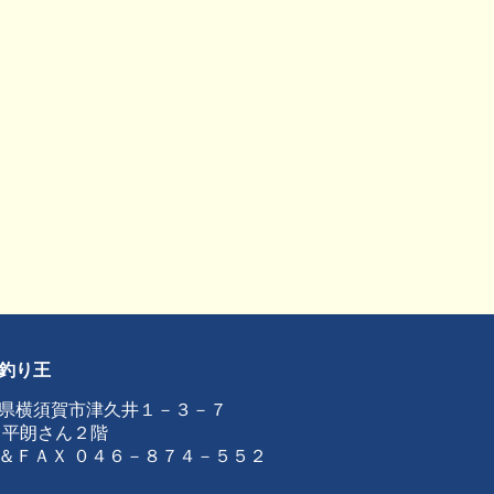
釣り王
県横須賀市津久井１－３－７
 平朗さん２階
＆ＦＡＸ ０４６－８７４－５５２