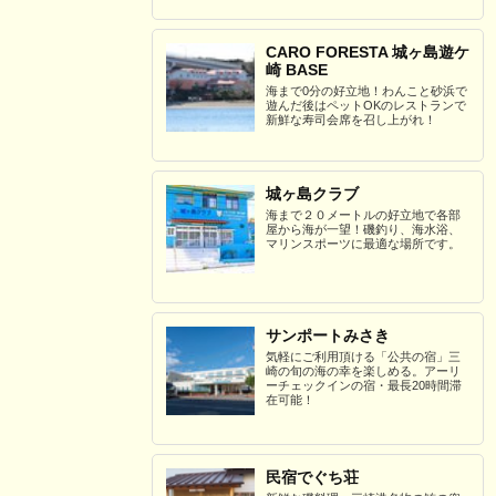
CARO FORESTA 城ヶ島遊ケ
崎 BASE
海まで0分の好立地！わんこと砂浜で
遊んだ後はペットOKのレストランで
新鮮な寿司会席を召し上がれ！
城ヶ島クラブ
海まで２０メートルの好立地で各部
屋から海が一望！磯釣り、海水浴、
マリンスポーツに最適な場所です。
サンポートみさき
気軽にご利用頂ける「公共の宿」三
崎の旬の海の幸を楽しめる。アーリ
ーチェックインの宿・最長20時間滞
在可能！
民宿でぐち荘