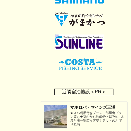
近隣宿泊施設＜PR＞
マホロバ・マインズ三浦
★スパ利用付きプラン、部屋食プラ
ン等も★都内から約60分・駅7分。温
泉と海一望広々客室！アウトのんび
り11時