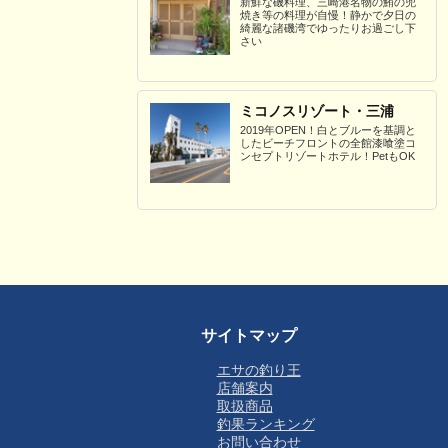
新鮮な磯料理、三崎港名物の鮪の兜
焼き等の料理が自慢！静かで夕日の
綺麗な諸磯湾でゆったりお過ごし下
さい
ミコノスリゾート・三浦
2019年OPEN！白とブルーを基調と
したビーチフロントの全館漆喰塗コ
ンセプトリゾートホテル！PetもOK
サイトマップ
エサの釣り王
店舗案内
取扱商品
釣果ランキング
お問い合わせ