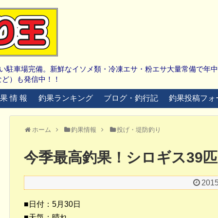
広い駐車場完備。新鮮なイソメ類・冷凍エサ・粉エサ大量常備で年
など）も発信中！！
 果 情 報
釣果ランキング
ブログ・釣行記
釣果投稿フォ
ホーム
釣果情報
投げ・堤防釣り
今季最高釣果！シロギス39匹(65
201
■日付：5月30日
■天気：晴れ