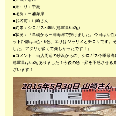
■潮回り：中潮
■場所：三浦海岸
■お名前：山崎さん
■釣果：シロギス×39匹(総重量652g)
■状況：『早朝から三浦海岸で投げました。今日は活性
ット距離は5色～6色、エサはジャリメとチロリです。そ
した。アタリが多くて楽しかったです！』
■コメント：当店周辺の砂浜からの、シロギス今季最高釣
総重量は652gありました！今後の急上昇を予感させる素晴
ざいます！