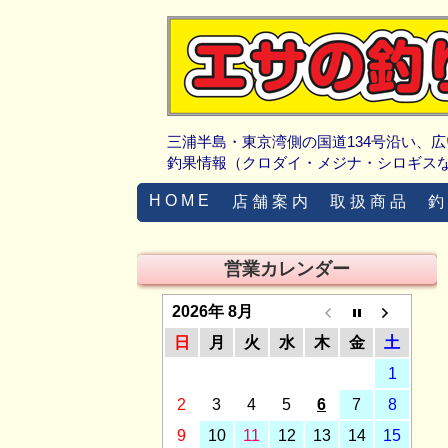
三浦半島・東京湾側の国道134号沿い、
釣果情報（クロダイ・メジナ・シロギス
H O M E
店 舗 案 内
取 扱 商 品
釣
営業カレンダー
2026年 8月
日
月
火
水
木
金
土
1
2
3
4
5
6
7
8
9
10
11
12
13
14
15