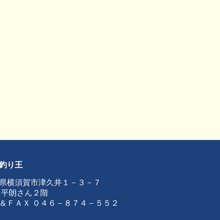
釣り王
県横須賀市津久井１－３－７
 平朗さん２階
＆ＦＡＸ ０４６－８７４－５５２