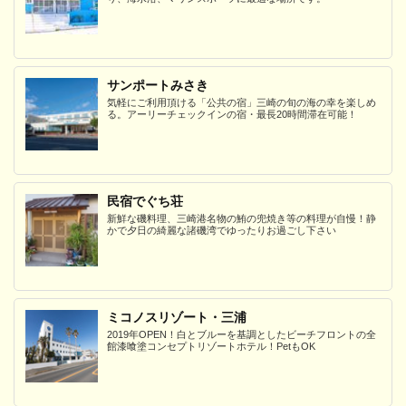
サンポートみさき
気軽にご利用頂ける「公共の宿」三崎の旬の海の幸を楽しめ
る。アーリーチェックインの宿・最長20時間滞在可能！
民宿でぐち荘
新鮮な磯料理、三崎港名物の鮪の兜焼き等の料理が自慢！静
かで夕日の綺麗な諸磯湾でゆったりお過ごし下さい
ミコノスリゾート・三浦
2019年OPEN！白とブルーを基調としたビーチフロントの全
館漆喰塗コンセプトリゾートホテル！PetもOK