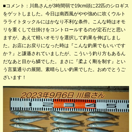
店長釣行記
■コメント：川島さんが3時間弱で19cm頭に22匹のシロギス
をゲットしました。今日は南西風がやや強めに吹くウルト
スタッフ釣行記
ラライトタックルにはかなり不利な条件。こんな時はオモ
リを重くして仕掛けをコントロールするのが定石だと思い
釣果投稿フォーム
ますが、あえて軽いオモリを選択して釣果を伸ばしまし
た。お店にお戻りになった時は『こんな釣果でもいいです
お問い合わせ
か？』と謙遜されていましたが、こういう釣り方もあるん
だなあと目から鱗でした。まさに『柔よく剛を制す』とい
う言葉通りの展開。素晴らしい釣果でした。おめでとうご
ざいます！