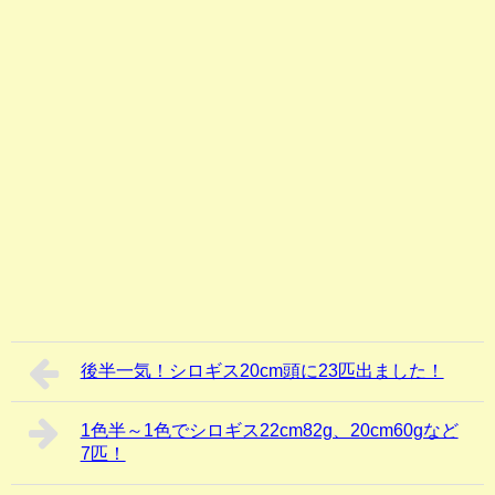
後半一気！シロギス20cm頭に23匹出ました！
1色半～1色でシロギス22cm82g、20cm60gなど
7匹！