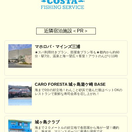
近隣宿泊施設＜PR＞
マホロバ・マインズ三浦
★スパ利用付きプラン、部屋食プラン等も★都内から約60
分・駅7分。温泉と海一望広々客室！アウトのんびり11時
CARO FORESTA 城ヶ島遊ケ崎 BASE
海まで0分の好立地！わんこと砂浜で遊んだ後はペットOKの
レストランで新鮮な寿司会席を召し上がれ！
城ヶ島クラブ
海まで２０メートルの好立地で各部屋から海が一望！磯釣
り、海水浴、マリンスポーツに最適な場所です。