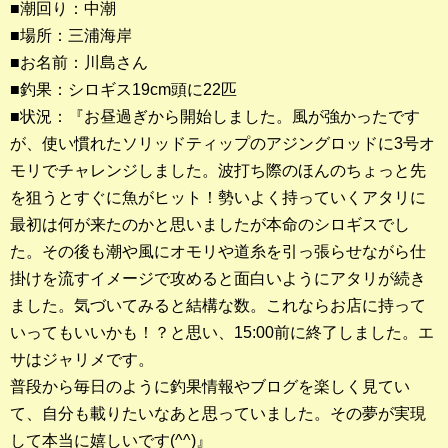
■潮回り：中潮
■場所：三浦海岸
釣果ランキング
■お名前：川島さん
2023年 クロダイ部門
■釣果：シロギス19cm頭に22匹
■状況：『お昼過ぎから開始しました。風が強かったです
2023年 メジナ部門
が、使い慣れたソリッドティップのアジングロッドに3号オ
歴代釣果ランキング
モリでチャレンジしました。波打ち際のほんのちょっと先
クロダイ部門
を狙うとすぐに魚がヒット！勢いよく持っていくアタリに
最初は何が来たのかと思いましたが本命のシロギスでし
メジナ部門
た。その後も潮や風にオモリや道糸を引っ張らせながら仕
掛けを流すイメージで攻めると面白いようにアタリが続き
シロギス部門
ました。気づいてみると結構な数。これならお店に持って
いってもいいかも！？と思い、15:00前に終了しました。エ
過去の釣果ランキング
サはジャリメです。
普段から毎日のように釣果情報やブログを楽しく見てい
ブログ・釣行記
て、自分も載りたいなあと思っていました。その夢が実現
スタッフブログ
して本当に嬉しいです(^^)』