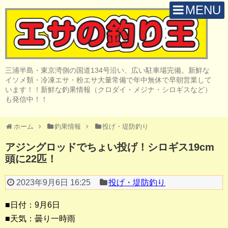
MENU
H O M E
店 舗 案 内
三浦半島・東京湾側の国道134号沿い、広い駐車場完備。新鮮な
取 扱 商 品
イソメ類・冷凍エサ・粉エサ大量常備で年中無休で早朝営業して
います！！新鮮な釣果情報（クロダイ・メジナ・シロギスなど）
釣 果 情 報
も発信中！！
クロダイ釣り
ホーム
釣果情報
投げ・堤防釣り
メジナ釣り
アジングロッドでちょい投げ！シロギス19cm
頭に22匹！
投げ・堤防釣り
陸っぱりルアー
2023年9月6日 16:25
投げ・堤防釣り
船・ボート釣り
■日付：9月6日
■天気：曇り一時雨
その他の釣り