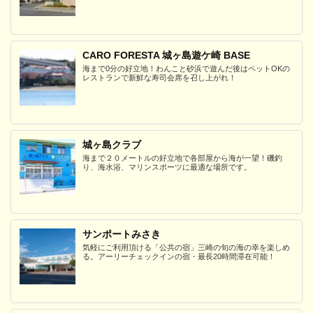
CARO FORESTA 城ヶ島遊ケ崎 BASE
海まで0分の好立地！わんこと砂浜で遊んだ後はペットOKの
レストランで新鮮な寿司会席を召し上がれ！
城ヶ島クラブ
海まで２０メートルの好立地で各部屋から海が一望！磯釣
り、海水浴、マリンスポーツに最適な場所です。
サンポートみさき
気軽にご利用頂ける「公共の宿」三崎の旬の海の幸を楽しめ
る。アーリーチェックインの宿・最長20時間滞在可能！