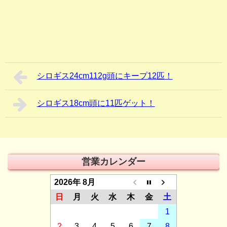
シロギス24cm112g頭にキープ12匹！
シロギス18cm頭に11匹ゲット！
営業カレンダー
2026年 8月
日
月
火
水
木
金
土
1
2
3
4
5
6
7
8