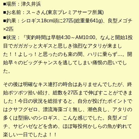
■場所：津久井浜
■お名前：ス～さん(東京プレミアサーフ所属)
釣果ランキング
■釣果：シロギス18cm頭に27匹(総重量641g)、良型メゴチ
2023年 クロダイ部門
×2匹
■状況：『実釣時間は早朝4:30～AM10:00。なんと開始1投
2023年 メジナ部門
目でガガガッと大ギスと思しき強烈なアタリが来まし
歴代釣果ランキング
た！！よしっ！と思ったのも束の間、ハリに乗らず…。開
クロダイ部門
始早々のビッグチャンスを逃してしまい痛恨の思いでし
た。
メジナ部門
その後は明確なキス連打の時合はありませんでしたが、終
シロギス部門
始ポツポツ拾い続け、総数を27匹まで伸ばすことができま
した！今日の状況を総括すると、自分が投げたポイントで
過去の釣果ランキング
はクサフグゼロ、漂流海藻ゴミ無し、潮色良し、アタリの
多くは型揃いのシロギス、こんな感じでした。良型メゴ
ブログ・釣行記
チ、サビハゼなどを含め、ほぼ毎投何かしらの魚が釣れて
スタッフブログ
楽しい一日でしたよ！！