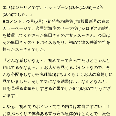
店長釣行記
エサはジャリメです。ヒットゾーンは6色(150m)～2色
(50m)でした。』
スタッフ釣行記
■コメント：今月(6月)下旬発売の磯投げ情報最新号の巻頭
カラーページで、久里浜海岸のサーフ投げシロギスの釣行
釣果投稿フォーム
を披露してくださった亀田さんのご友人ス～さん。今日は
お問い合わせ
その亀田さんのアドバイスもあり、初めて津久井浜で竿を
振ったス～さんでした。
『どんな感じかなぁ～、初めてって言ってたけどちゃんと
釣れてるかなぁ～。』お店から見えるポイントなので、そ
んな心配をしながら私(野崎)はちょくちょくお店の窓越しに
見ていました。そして気になる結果は…。なんとなんと、
目を見張る素晴らしすぎる釣果でした!(^^)!おめでとうござ
います！
いやぁ、初めてのポイントでこの釣果は本当にすごい！！
お腹ぷっくりの体高ある乗っ込み魚体がほとんどで、潮色