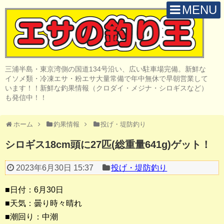
MENU
H O M E
店 舗 案 内
三浦半島・東京湾側の国道134号沿い、広い駐車場完備。新鮮な
取 扱 商 品
イソメ類・冷凍エサ・粉エサ大量常備で年中無休で早朝営業して
います！！新鮮な釣果情報（クロダイ・メジナ・シロギスなど）
釣 果 情 報
も発信中！！
クロダイ釣り
ホーム
釣果情報
投げ・堤防釣り
メジナ釣り
シロギス18cm頭に27匹(総重量641g)ゲット！
投げ・堤防釣り
2023年6月30日 15:37
投げ・堤防釣り
陸っぱりルアー
■日付：6月30日
船・ボート釣り
■天気：曇り時々晴れ
■潮回り：中潮
その他の釣り