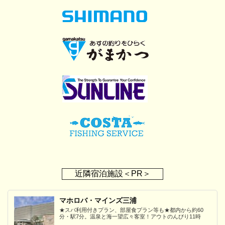
近隣宿泊施設＜PR＞
マホロバ・マインズ三浦
★スパ利用付きプラン、部屋食プラン等も★都内から約60
分・駅7分。温泉と海一望広々客室！アウトのんびり11時