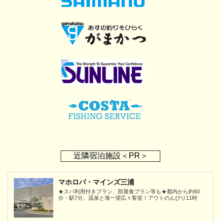
近隣宿泊施設＜PR＞
マホロバ・マインズ三浦
★スパ利用付きプラン、部屋食プラン等も★都内から約60
分・駅7分。温泉と海一望広々客室！アウトのんびり11時