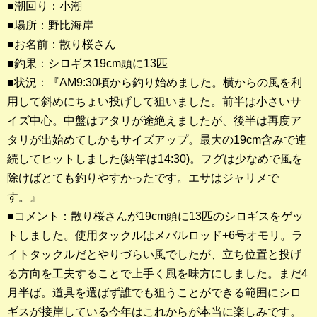
■潮回り：小潮
■場所：野比海岸
釣果ランキング
■お名前：散り桜さん
2023年 クロダイ部門
■釣果：シロギス19cm頭に13匹
■状況：『AM9:30頃から釣り始めました。横からの風を利
2023年 メジナ部門
用して斜めにちょい投げして狙いました。前半は小さいサ
歴代釣果ランキング
イズ中心。中盤はアタリが途絶えましたが、後半は再度ア
クロダイ部門
タリが出始めてしかもサイズアップ。最大の19cm含みで連
続してヒットしました(納竿は14:30)。フグは少なめで風を
メジナ部門
除けばとても釣りやすかったです。エサはジャリメで
す。』
シロギス部門
■コメント：散り桜さんが19cm頭に13匹のシロギスをゲッ
トしました。使用タックルはメバルロッド+6号オモリ。ラ
過去の釣果ランキング
イトタックルだとやりづらい風でしたが、立ち位置と投げ
る方向を工夫することで上手く風を味方にしました。まだ4
ブログ・釣行記
月半ば。道具を選ばず誰でも狙うことができる範囲にシロ
スタッフブログ
ギスが接岸している今年はこれからが本当に楽しみです。