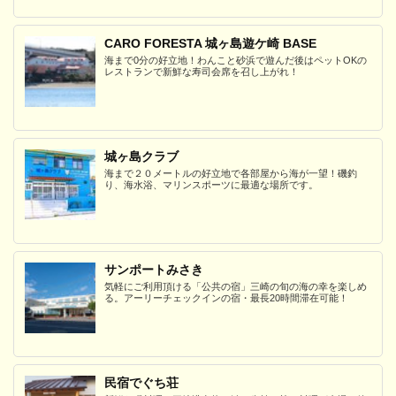
CARO FORESTA 城ヶ島遊ケ崎 BASE
海まで0分の好立地！わんこと砂浜で遊んだ後はペットOKの
レストランで新鮮な寿司会席を召し上がれ！
城ヶ島クラブ
海まで２０メートルの好立地で各部屋から海が一望！磯釣
り、海水浴、マリンスポーツに最適な場所です。
サンポートみさき
気軽にご利用頂ける「公共の宿」三崎の旬の海の幸を楽しめ
る。アーリーチェックインの宿・最長20時間滞在可能！
民宿でぐち荘