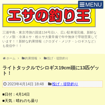
MENU
H O M E
店 舗 案 内
三浦半島・東京湾側の国道134号沿い、広い駐車場完備。新鮮な
取 扱 商 品
イソメ類・冷凍エサ・粉エサ大量常備で年中無休で早朝営業して
います！！新鮮な釣果情報（クロダイ・メジナ・シロギスなど）
釣 果 情 報
も発信中！！
クロダイ釣り
ホーム
釣果情報
投げ・堤防釣り
メジナ釣り
ライトタックルでシロギス19cm頭に13匹ゲッ
ト！
投げ・堤防釣り
陸っぱりルアー
2023年4月14日 18:48
投げ・堤防釣り
船・ボート釣り
■日付：4月14日
■天気：晴れのち曇り
その他の釣り