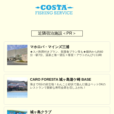
近隣宿泊施設＜PR＞
マホロバ・マインズ三浦
★スパ利用付きプラン、部屋食プラン等も★都内から約60
分・駅7分。温泉と海一望広々客室！アウトのんびり11時
CARO FORESTA 城ヶ島遊ケ崎 BASE
海まで0分の好立地！わんこと砂浜で遊んだ後はペットOKの
レストランで新鮮な寿司会席を召し上がれ！
城ヶ島クラブ