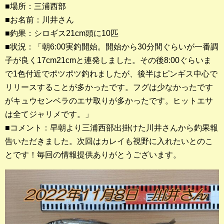
■場所：三浦西部
■お名前：川井さん
釣果ランキング
■釣果：シロギス21cm頭に10匹
2023年 クロダイ部門
■状況：「朝6:00実釣開始。開始から30分間ぐらいが一番調
子が良く17cm21cmと連発しました。その後8:00ぐらいま
2023年 メジナ部門
で1色付近でポツポツ釣れましたが、後半はピンギス中心で
歴代釣果ランキング
リリースすることが多かったです。フグは少なかったです
クロダイ部門
がキュウセンベラのエサ取りが多かったです。ヒットエサ
は全てジャリメです。」
メジナ部門
■コメント：早朝より三浦西部出掛けた川井さんから釣果報
告いただきました。次回はカレイも視野に入れたいとのこ
シロギス部門
とです！毎回の情報提供ありがとうございます。
過去の釣果ランキング
ブログ・釣行記
スタッフブログ