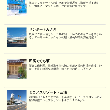
海まで２０メートルの好立地で各部屋から海が一望！磯釣
り、海水浴、マリンスポーツに最適な場所です。
サンポートみさき
気軽にご利用頂ける「公共の宿」三崎の旬の海の幸を楽しめ
る。アーリーチェックインの宿・最長20時間滞在可能！
民宿でぐち荘
新鮮な磯料理、三崎港名物の鮪の兜焼き等の料理が自慢！静
かで夕日の綺麗な諸磯湾でゆったりお過ごし下さい
ミコノスリゾート・三浦
2019年OPEN！白とブルーを基調としたビーチフロントの全
館漆喰塗コンセプトリゾートホテル！PetもOK