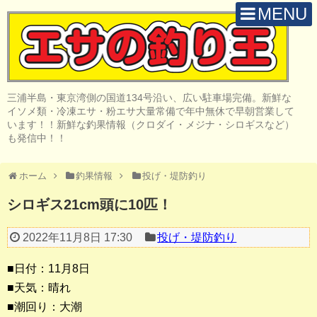
MENU
H O M E
店 舗 案 内
三浦半島・東京湾側の国道134号沿い、広い駐車場完備。新鮮な
取 扱 商 品
イソメ類・冷凍エサ・粉エサ大量常備で年中無休で早朝営業して
います！！新鮮な釣果情報（クロダイ・メジナ・シロギスなど）
釣 果 情 報
も発信中！！
クロダイ釣り
ホーム
釣果情報
投げ・堤防釣り
メジナ釣り
シロギス21cm頭に10匹！
投げ・堤防釣り
2022年11月8日 17:30
投げ・堤防釣り
陸っぱりルアー
■日付：11月8日
船・ボート釣り
■天気：晴れ
■潮回り：大潮
その他の釣り