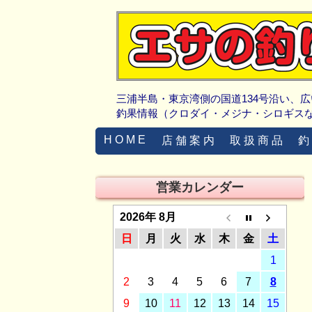
三浦半島・東京湾側の国道134号沿い、
釣果情報（クロダイ・メジナ・シロギス
H O M E
店 舗 案 内
取 扱 商 品
釣
営業カレンダー
2026年 8月
日
月
火
水
木
金
土
1
2
3
4
5
6
7
8
9
10
11
12
13
14
15