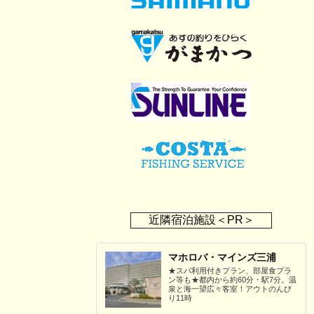
近隣宿泊施設＜PR＞
マホロバ・マインズ三浦
★スパ利用付きプラン、部屋食プラ
ン等も★都内から約60分・駅7分。温
泉と海一望広々客室！アウトのんび
り11時