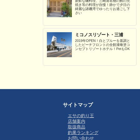
新鮮な磯料理、三崎港名物の鮪の兜
焼き等の料理が自慢！静かで夕日の
綺麗な諸磯湾でゆったりお過ごし下
さい
ミコノスリゾート・三浦
2019年OPEN！白とブルーを基調と
したビーチフロントの全館漆喰塗コ
ンセプトリゾートホテル！PetもOK
サイトマップ
エサの釣り王
店舗案内
取扱商品
釣果ランキング
お問い合わせ