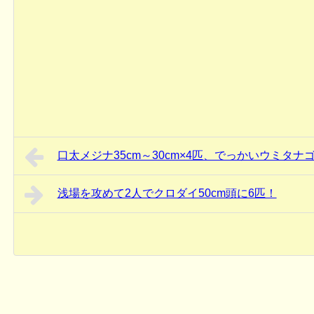
口太メジナ35cm～30cm×4匹、でっかいウミタナゴ
浅場を攻めて2人でクロダイ50cm頭に6匹！