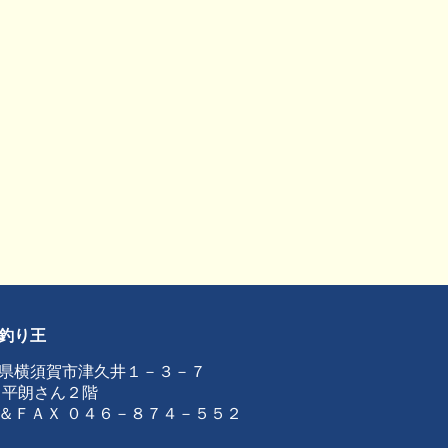
釣り王
県横須賀市津久井１－３－７
 平朗さん２階
＆ＦＡＸ ０４６－８７４－５５２