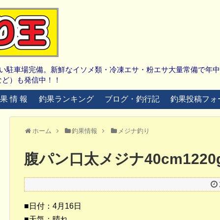
広い駐車場完備。新鮮なイソメ類・冷凍エサ・粉エサ大量常備で年
など）も発信中！！
 果 情 報
釣果ランキング
ブログ・釣行記
釣果投稿フォ
ホーム
釣果情報
メジナ釣り
腹パン口太メジナ40cm122
■日付：4月16日
■天気：晴れ