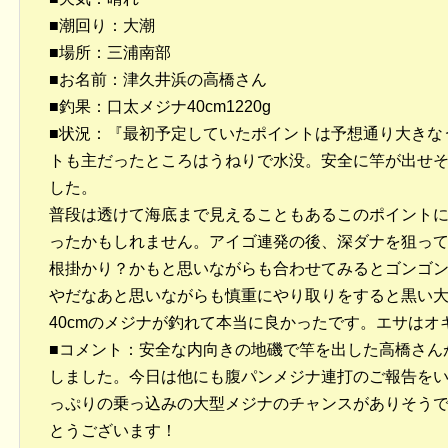
■潮回り：大潮
■場所：三浦南部
■お名前：津久井浜の高橋さん
■釣果：口太メジナ40cm1220g
■状況：『最初予定していたポイントは予想通り大きな
トも主だったところはうねりで水没。安全に竿が出せ
した。
普段は透けて海底まで見えることもあるこのポイント
ったかもしれません。アイゴ連発の後、深ダナを狙っ
根掛かり？かもと思いながらも合わせてみるとゴンゴン
やだなあと思いながらも慎重にやり取りをすると黒い
40cmのメジナが釣れて本当に良かったです。エサはオ
■コメント：安全な内向きの地磯で竿を出した高橋さんが4
しました。今日は他にも腹パンメジナ連打のご報告を
っぷりの乗っ込みの大型メジナのチャンスがありそうで
とうございます！