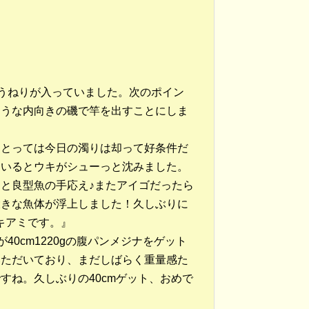
うねりが入っていました。次のポイン
そうな内向きの磯で竿を出すことにしま
にとっては今日の濁りは却って好条件だ
ているとウキがシューっと沈みました。
と良型魚の手応え♪またアイゴだったら
大きな魚体が浮上しました！久しぶりに
キアミです。』
0cm1220gの腹パンメジナをゲット
いただいており、まだしばらく重量感た
すね。久しぶりの40cmゲット、おめで