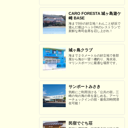
CARO FORESTA 城ヶ島遊ケ
崎 BASE
海まで0分の好立地！わんこと砂浜で
遊んだ後はペットOKのレストランで
新鮮な寿司会席を召し上がれ！
城ヶ島クラブ
海まで２０メートルの好立地で各部
屋から海が一望！磯釣り、海水浴、
マリンスポーツに最適な場所です。
サンポートみさき
気軽にご利用頂ける「公共の宿」三
崎の旬の海の幸を楽しめる。アーリ
ーチェックインの宿・最長20時間滞
在可能！
民宿でぐち荘