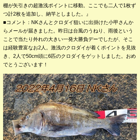
棚が矢引きの超激浅ポイントに移動。ここでも二人で1枚ず
店長釣行記
つ計2枚を追加し、納竿としました。』
スタッフ釣行記
■コメント：NKさんとクロダイ狙いに出掛けた小甲さんか
らメールが届きました。昨日は台風のうねり、雨後という
釣果投稿フォーム
ことで当たり外れの大きい一発大勝負デーでしたが、そこ
は経験豊富なお2人。激浅のクロダイが着くポイントを見抜
お問い合わせ
き、2人で50cm頭に6匹のクロダイをゲットしました。おめ
でとうございます！