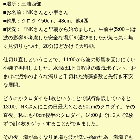
■場所：三浦西部
■お名前：NKさんと小甲さん
釣果ランキング
■釣果：クロダイ50cm、48cm、他4匹
2023年 クロダイ部門
■状況：『NKさんと早朝から始めました。午前中(5:00～)は
波の影響を考慮した安全な場所を選びましたが魚っ気も無
2023年 メジナ部門
く見切りをつけ、20分ほどかけて大移動。
歴代釣果ランキング
仕切り直しということで、11:00から波の影響を受けにくい
クロダイ部門
小磯で再開しました。水深は1ヒロ程度の激浅ポイント、お
メジナ部門
まけに泥水のような濁りと千切れた海藻多数と先行き不安
な展開。
シロギス部門
どうにかクロダイを1枚ということで試行錯誤していると
過去の釣果ランキング
13:00、NKさんにこの日最大となる50cmのクロダイ。その
直後、私にも40cm後半のクロダイ。14:00までに2人で2枚
ブログ・釣行記
ずつ計4枚をゲットすることができました。
スタッフブログ
その後、潮が高くなり足場を波が洗い始めた為、満潮でも