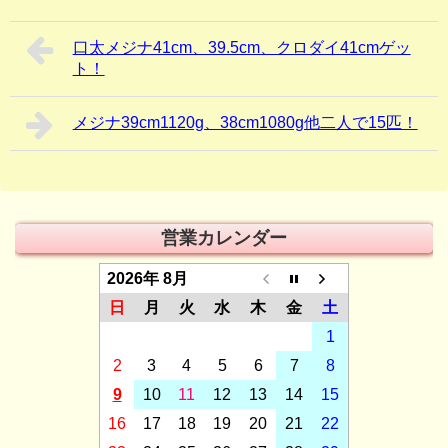
口太メジナ41cm、39.5cm、クロダイ41cmゲッ
ト！
メジナ39cm1120g、38cm1080g他二人で15匹！
営業カレンダー
2026年 8月
日
月
火
水
木
金
土
1
2
3
4
5
6
7
8
9
10
11
12
13
14
15
16
17
18
19
20
21
22