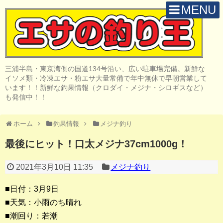
MENU
H O M E
店 舗 案 内
三浦半島・東京湾側の国道134号沿い、広い駐車場完備。新鮮な
取 扱 商 品
イソメ類・冷凍エサ・粉エサ大量常備で年中無休で早朝営業して
います！！新鮮な釣果情報（クロダイ・メジナ・シロギスなど）
釣 果 情 報
も発信中！！
クロダイ釣り
ホーム
釣果情報
メジナ釣り
メジナ釣り
最後にヒット！口太メジナ37cm1000g！
投げ・堤防釣り
2021年3月10日 11:35
メジナ釣り
陸っぱりルアー
■日付：3月9日
船・ボート釣り
■天気：小雨のち晴れ
■潮回り：若潮
その他の釣り