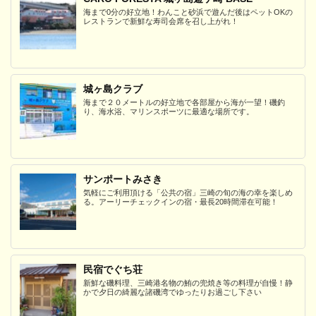
海まで0分の好立地！わんこと砂浜で遊んだ後はペットOKの
レストランで新鮮な寿司会席を召し上がれ！
城ヶ島クラブ
海まで２０メートルの好立地で各部屋から海が一望！磯釣
り、海水浴、マリンスポーツに最適な場所です。
サンポートみさき
気軽にご利用頂ける「公共の宿」三崎の旬の海の幸を楽しめ
る。アーリーチェックインの宿・最長20時間滞在可能！
民宿でぐち荘
新鮮な磯料理、三崎港名物の鮪の兜焼き等の料理が自慢！静
かで夕日の綺麗な諸磯湾でゆったりお過ごし下さい