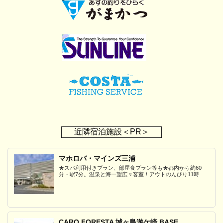
近隣宿泊施設＜PR＞
マホロバ・マインズ三浦
★スパ利用付きプラン、部屋食プラン等も★都内から約60
分・駅7分。温泉と海一望広々客室！アウトのんびり11時
CARO FORESTA 城ヶ島遊ケ崎 BASE