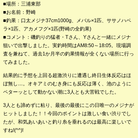
■場所：三浦東部
■お名前：野崎
釣果ランキング
■釣果：口太メジナ37cm1000g、メバル×1匹、ササノハベ
2023年 クロダイ部門
ラ×1匹、アカメフグ×1匹(野崎の全釣果)
■コメント：磯釣りの猛者・Tさん、Yさんと一緒にメジナ
2023年 メジナ部門
狙いで出撃しました。実釣時間はAM8:50～18:05。現場調
歴代釣果ランキング
査を兼ねて、過去1か月半の釣果情報が全くない場所に行っ
クロダイ部門
てみました。
メジナ部門
結果的に予想を上回る超激渋りに遭遇し終日生体反応はほ
ぼ無し…。オキアミのむき身にも反応は薄く、池のように
シロギス部門
ペターッとして動かない潮に3人とも大苦戦でした。
過去の釣果ランキング
3人とも諦めずに粘り、最後の最後にこの日唯一のメジナが
ヒットしました！！今回のポイントは激しい食い渋りでし
ブログ・釣行記
たが、和気あいあいと釣り糸を垂れるのは最高に楽しいで
すね!(^^)!
スタッフブログ