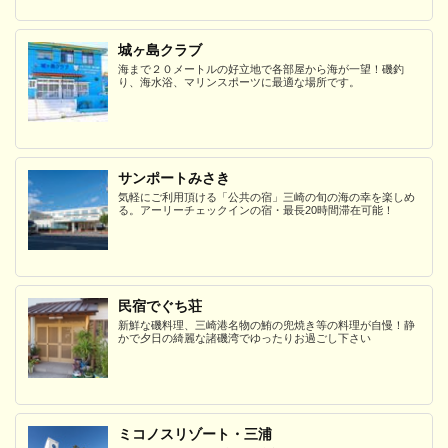
城ヶ島クラブ
海まで２０メートルの好立地で各部屋から海が一望！磯釣
り、海水浴、マリンスポーツに最適な場所です。
サンポートみさき
気軽にご利用頂ける「公共の宿」三崎の旬の海の幸を楽しめ
る。アーリーチェックインの宿・最長20時間滞在可能！
民宿でぐち荘
新鮮な磯料理、三崎港名物の鮪の兜焼き等の料理が自慢！静
かで夕日の綺麗な諸磯湾でゆったりお過ごし下さい
ミコノスリゾート・三浦