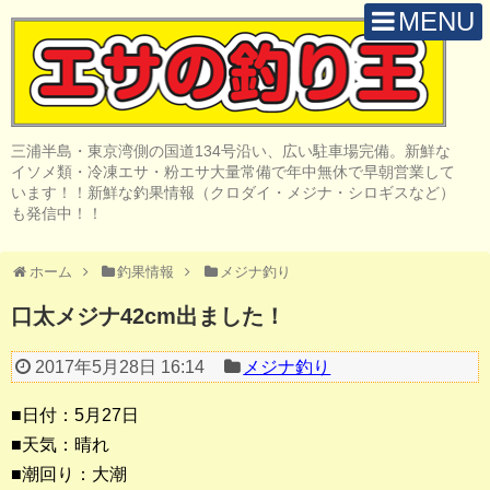
MENU
H O M E
店 舗 案 内
三浦半島・東京湾側の国道134号沿い、広い駐車場完備。新鮮な
取 扱 商 品
イソメ類・冷凍エサ・粉エサ大量常備で年中無休で早朝営業して
います！！新鮮な釣果情報（クロダイ・メジナ・シロギスなど）
釣 果 情 報
も発信中！！
クロダイ釣り
ホーム
釣果情報
メジナ釣り
メジナ釣り
口太メジナ42cm出ました！
投げ・堤防釣り
2017年5月28日 16:14
メジナ釣り
陸っぱりルアー
■日付：5月27日
船・ボート釣り
■天気：晴れ
■潮回り：大潮
その他の釣り