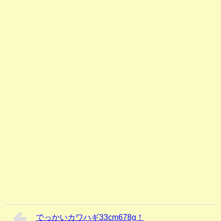
でっかいカワハギ33cm678g！