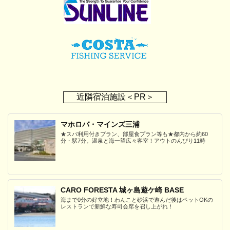
近隣宿泊施設＜PR＞
マホロバ・マインズ三浦
★スパ利用付きプラン、部屋食プラン等も★都内から約60
分・駅7分。温泉と海一望広々客室！アウトのんびり11時
CARO FORESTA 城ヶ島遊ケ崎 BASE
海まで0分の好立地！わんこと砂浜で遊んだ後はペットOKの
レストランで新鮮な寿司会席を召し上がれ！