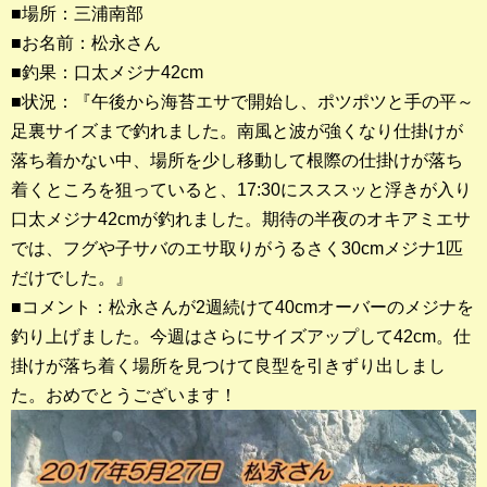
■場所：三浦南部
■お名前：松永さん
釣果ランキング
■釣果：口太メジナ42cm
2023年 クロダイ部門
■状況：『午後から海苔エサで開始し、ポツポツと手の平～
足裏サイズまで釣れました。南風と波が強くなり仕掛けが
2023年 メジナ部門
落ち着かない中、場所を少し移動して根際の仕掛けが落ち
歴代釣果ランキング
着くところを狙っていると、17:30にスススッと浮きが入り
クロダイ部門
口太メジナ42cmが釣れました。期待の半夜のオキアミエサ
では、フグや子サバのエサ取りがうるさく30cmメジナ1匹
メジナ部門
だけでした。』
■コメント：松永さんが2週続けて40cmオーバーのメジナを
シロギス部門
釣り上げました。今週はさらにサイズアップして42cm。仕
掛けが落ち着く場所を見つけて良型を引きずり出しまし
過去の釣果ランキング
た。おめでとうございます！
ブログ・釣行記
スタッフブログ