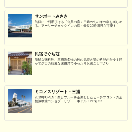
サンポートみさき
気軽にご利用頂ける「公共の宿」三崎の旬の海の幸を楽しめ
る。アーリーチェックインの宿・最長20時間滞在可能！
民宿でぐち荘
新鮮な磯料理、三崎港名物の鮪の兜焼き等の料理が自慢！静
かで夕日の綺麗な諸磯湾でゆったりお過ごし下さい
ミコノスリゾート・三浦
2019年OPEN！白とブルーを基調としたビーチフロントの全
館漆喰塗コンセプトリゾートホテル！PetもOK