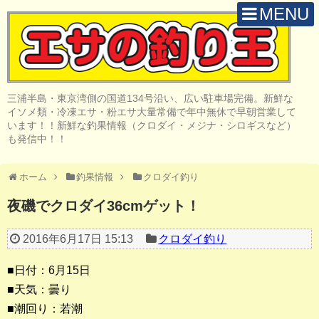
MENU
H O M E
店 舗 案 内
三浦半島・東京湾側の国道134号沿い、広い駐車場完備。新鮮な
取 扱 商 品
イソメ類・冷凍エサ・粉エサ大量常備で年中無休で早朝営業して
います！！新鮮な釣果情報（クロダイ・メジナ・シロギスなど）
釣 果 情 報
も発信中！！
クロダイ釣り
ホーム
釣果情報
クロダイ釣り
メジナ釣り
夜磯でクロダイ36cmゲット！
投げ・堤防釣り
2016年6月17日 15:13
クロダイ釣り
陸っぱりルアー
■日付：6月15日
船・ボート釣り
■天気：曇り
■潮回り：若潮
その他の釣り