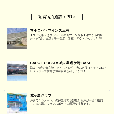
近隣宿泊施設＜PR＞
マホロバ・マインズ三浦
★スパ利用付きプラン、部屋食プラン等も★都内から約60
分・駅7分。温泉と海一望広々客室！アウトのんびり11時
CARO FORESTA 城ヶ島遊ケ崎 BASE
海まで0分の好立地！わんこと砂浜で遊んだ後はペットOKの
レストランで新鮮な寿司会席を召し上がれ！
城ヶ島クラブ
海まで２０メートルの好立地で各部屋から海が一望！磯釣
り、海水浴、マリンスポーツに最適な場所です。