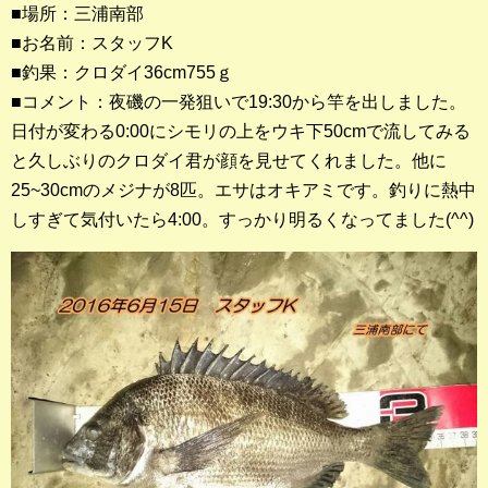
■場所：三浦南部
■お名前：スタッフK
釣果ランキング
■釣果：クロダイ36cm755ｇ
2023年 クロダイ部門
■コメント：夜磯の一発狙いで19:30から竿を出しました。
日付が変わる0:00にシモリの上をウキ下50cmで流してみる
2023年 メジナ部門
と久しぶりのクロダイ君が顔を見せてくれました。他に
歴代釣果ランキング
25~30cmのメジナが8匹。エサはオキアミです。釣りに熱中
クロダイ部門
しすぎて気付いたら4:00。すっかり明るくなってました(^^)
メジナ部門
シロギス部門
過去の釣果ランキング
ブログ・釣行記
スタッフブログ