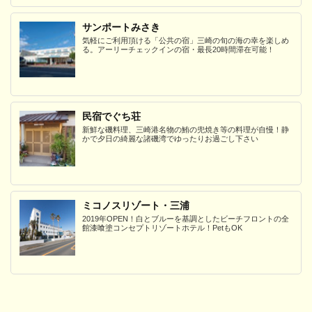
サンポートみさき
気軽にご利用頂ける「公共の宿」三崎の旬の海の幸を楽しめ
る。アーリーチェックインの宿・最長20時間滞在可能！
民宿でぐち荘
新鮮な磯料理、三崎港名物の鮪の兜焼き等の料理が自慢！静
かで夕日の綺麗な諸磯湾でゆったりお過ごし下さい
ミコノスリゾート・三浦
2019年OPEN！白とブルーを基調としたビーチフロントの全
館漆喰塗コンセプトリゾートホテル！PetもOK