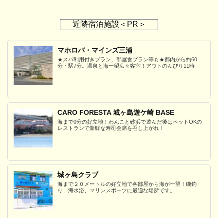
近隣宿泊施設＜PR＞
マホロバ・マインズ三浦
★スパ利用付きプラン、部屋食プラン等も★都内から約60
分・駅7分。温泉と海一望広々客室！アウトのんびり11時
CARO FORESTA 城ヶ島遊ケ崎 BASE
海まで0分の好立地！わんこと砂浜で遊んだ後はペットOKの
レストランで新鮮な寿司会席を召し上がれ！
城ヶ島クラブ
海まで２０メートルの好立地で各部屋から海が一望！磯釣
り、海水浴、マリンスポーツに最適な場所です。