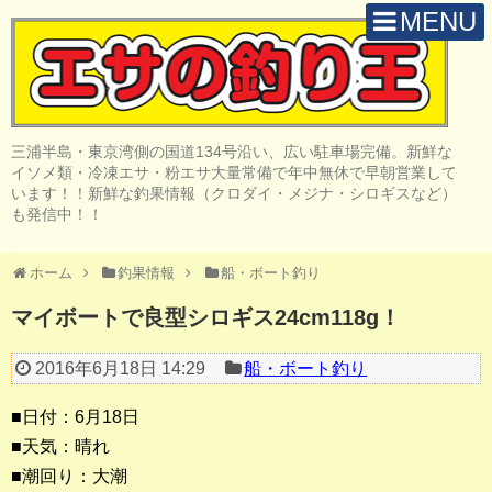
MENU
H O M E
店 舗 案 内
三浦半島・東京湾側の国道134号沿い、広い駐車場完備。新鮮な
取 扱 商 品
イソメ類・冷凍エサ・粉エサ大量常備で年中無休で早朝営業して
います！！新鮮な釣果情報（クロダイ・メジナ・シロギスなど）
釣 果 情 報
も発信中！！
クロダイ釣り
ホーム
釣果情報
船・ボート釣り
メジナ釣り
マイボートで良型シロギス24cm118g！
投げ・堤防釣り
2016年6月18日 14:29
船・ボート釣り
陸っぱりルアー
■日付：6月18日
船・ボート釣り
■天気：晴れ
■潮回り：大潮
その他の釣り