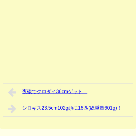
夜磯でクロダイ36cmゲット！
シロギス23.5cm102g頭に18匹(総重量601g)！