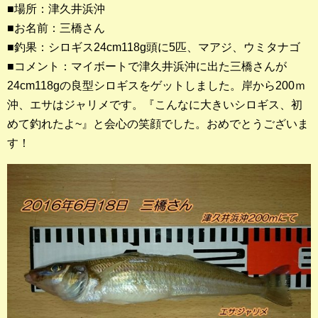
■場所：津久井浜沖
■お名前：三橋さん
釣果ランキング
■釣果：シロギス24cm118g頭に5匹、マアジ、ウミタナゴ
2023年 クロダイ部門
■コメント：マイボートで津久井浜沖に出た三橋さんが
24cm118gの良型シロギスをゲットしました。岸から200ｍ
2023年 メジナ部門
沖、エサはジャリメです。『こんなに大きいシロギス、初
歴代釣果ランキング
めて釣れたよ~』と会心の笑顔でした。おめでとうございま
クロダイ部門
す！
メジナ部門
シロギス部門
過去の釣果ランキング
ブログ・釣行記
スタッフブログ