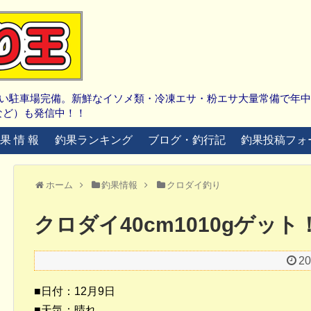
広い駐車場完備。新鮮なイソメ類・冷凍エサ・粉エサ大量常備で年
など）も発信中！！
 果 情 報
釣果ランキング
ブログ・釣行記
釣果投稿フォ
ホーム
釣果情報
クロダイ釣り
クロダイ40cm1010gゲット
2
■日付：12月9日
■天気：晴れ