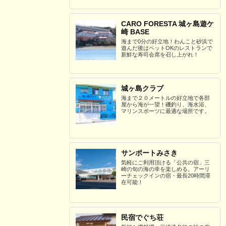
CARO FORESTA 城ヶ島遊ケ
崎 BASE
海まで0分の好立地！わんこと砂浜で
遊んだ後はペットOKのレストランで
新鮮な寿司会席を召し上がれ！
城ヶ島クラブ
海まで２０メートルの好立地で各部
屋から海が一望！磯釣り、海水浴、
マリンスポーツに最適な場所です。
サンポートみさき
気軽にご利用頂ける「公共の宿」三
崎の旬の海の幸を楽しめる。アーリ
ーチェックインの宿・最長20時間滞
在可能！
民宿でぐち荘