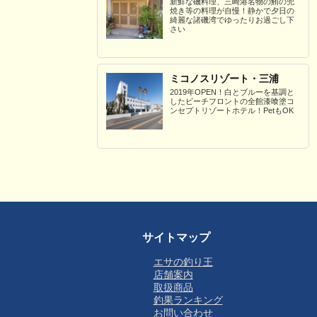
新鮮な磯料理、三崎港名物の鮪の兜
焼き等の料理が自慢！静かで夕日の
綺麗な諸磯湾でゆったりお過ごし下
さい
ミコノスリゾート・三浦
2019年OPEN！白とブルーを基調と
したビーチフロントの全館漆喰塗コ
ンセプトリゾートホテル！PetもOK
サイトマップ
エサの釣り王
店舗案内
取扱商品
釣果ランキング
お問い合わせ