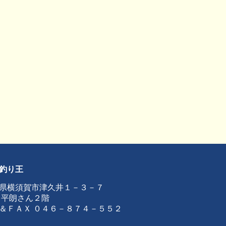
釣り王
県横須賀市津久井１－３－７
 平朗さん２階
＆ＦＡＸ ０４６－８７４－５５２