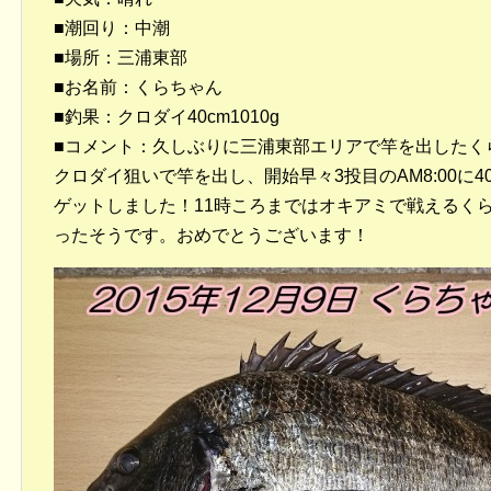
■潮回り：中潮
■場所：三浦東部
■お名前：くらちゃん
■釣果：クロダイ40cm1010g
■コメント：久しぶりに三浦東部エリアで竿を出したく
クロダイ狙いで竿を出し、開始早々3投目のAM8:00に4
ゲットしました！11時ころまではオキアミで戦えるく
ったそうです。おめでとうございます！