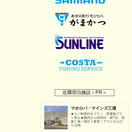
近隣宿泊施設＜PR＞
マホロバ・マインズ三浦
★スパ利用付きプラン、部屋食プラ
ン等も★都内から約60分・駅7分。温
泉と海一望広々客室！アウトのんび
り11時