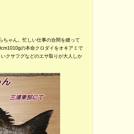
らちゃん。忙しい仕事の合間を縫って
0cm1010gの本命クロダイをオキアミで
らいクサフグなどのエサ取りが大人しか