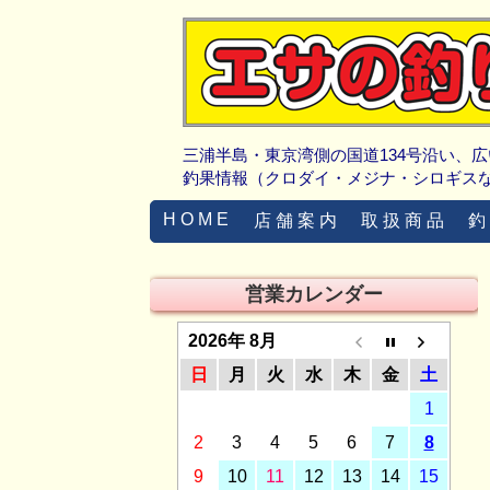
三浦半島・東京湾側の国道134号沿い、
釣果情報（クロダイ・メジナ・シロギス
H O M E
店 舗 案 内
取 扱 商 品
釣
営業カレンダー
2026年 8月
日
月
火
水
木
金
土
1
2
3
4
5
6
7
8
9
10
11
12
13
14
15