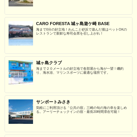
CARO FORESTA 城ヶ島遊ケ崎 BASE
海まで0分の好立地！わんこと砂浜で遊んだ後はペットOKの
レストランで新鮮な寿司会席を召し上がれ！
城ヶ島クラブ
海まで２０メートルの好立地で各部屋から海が一望！磯釣
り、海水浴、マリンスポーツに最適な場所です。
サンポートみさき
気軽にご利用頂ける「公共の宿」三崎の旬の海の幸を楽しめ
る。アーリーチェックインの宿・最長20時間滞在可能！