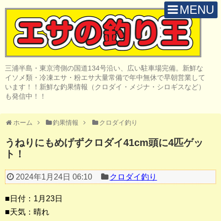
MENU
H O M E
店 舗 案 内
三浦半島・東京湾側の国道134号沿い、広い駐車場完備。新鮮な
取 扱 商 品
イソメ類・冷凍エサ・粉エサ大量常備で年中無休で早朝営業して
います！！新鮮な釣果情報（クロダイ・メジナ・シロギスなど）
釣 果 情 報
も発信中！！
クロダイ釣り
ホーム
釣果情報
クロダイ釣り
メジナ釣り
うねりにもめげずクロダイ41cm頭に4匹ゲッ
ト！
投げ・堤防釣り
陸っぱりルアー
2024年1月24日 06:10
クロダイ釣り
船・ボート釣り
■日付：1月23日
■天気：晴れ
その他の釣り