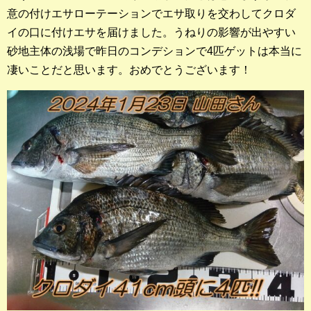
店長釣行記
意の付けエサローテーションでエサ取りを交わしてクロダ
イの口に付けエサを届けました。うねりの影響が出やすい
スタッフ釣行記
砂地主体の浅場で昨日のコンデションで4匹ゲットは本当に
凄いことだと思います。おめでとうございます！
釣果投稿フォーム
お問い合わせ