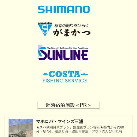
近隣宿泊施設＜PR＞
マホロバ・マインズ三浦
★スパ利用付きプラン、部屋食プラン等も★都内から約60
分・駅7分。温泉と海一望広々客室！アウトのんびり11時