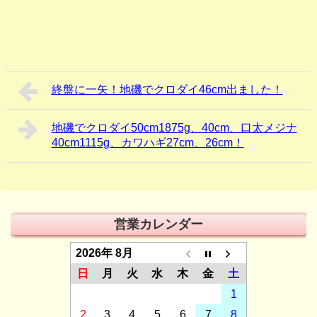
終盤に一矢！地磯でクロダイ46cm出ました！
地磯でクロダイ50cm1875g、40cm、口太メジナ
40cm1115g、カワハギ27cm、26cm！
営業カレンダー
2026年 8月
日
月
火
水
木
金
土
1
2
3
4
5
6
7
8