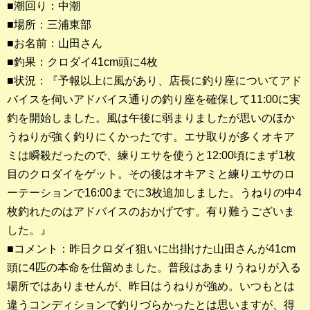
■潮回り：中潮
■場所：三浦東部
釣果ランキング
■お名前：山田さん
2023年 クロダイ部門
■釣果：クロダイ41cm頭に4枚
■状況：『予報以上に風があり、店長に釣り座についてアド
2023年 メジナ部門
バイスを伺いアドバイス通りの釣り座を確保して11:00に実
歴代釣果ランキング
釣を開始しました。風は午後に弱まりましたが思いのほか
クロダイ部門
うねりが強く釣りにくかったです。エサ取りが多くオキア
ミは瞬殺だったので、練りエサを使うと12:00頃にまず1枚
メジナ部門
目のクロダイをゲット。その後はオキアミと練りエサのロ
ーテーションで16:00までに3枚追加しました。うねりの中4
シロギス部門
枚釣れたのはアドバイスのおかげです。有り難うございま
した。』
過去の釣果ランキング
■コメント：昨日クロダイ狙いに出掛けた山田さんが41cm
頭に4匹の本命を仕留めました。普段はあまりうねりが入る
ブログ・釣行記
場所ではありませんが、昨日はうねりが強め。いつもとは
スタッフブログ
違うコンディションで釣りづらかったとは思いますが、得