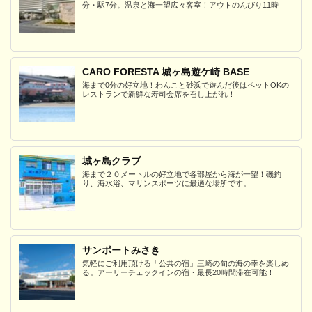
分・駅7分。温泉と海一望広々客室！アウトのんびり11時
CARO FORESTA 城ヶ島遊ケ崎 BASE
海まで0分の好立地！わんこと砂浜で遊んだ後はペットOKの
レストランで新鮮な寿司会席を召し上がれ！
城ヶ島クラブ
海まで２０メートルの好立地で各部屋から海が一望！磯釣
り、海水浴、マリンスポーツに最適な場所です。
サンポートみさき
気軽にご利用頂ける「公共の宿」三崎の旬の海の幸を楽しめ
る。アーリーチェックインの宿・最長20時間滞在可能！