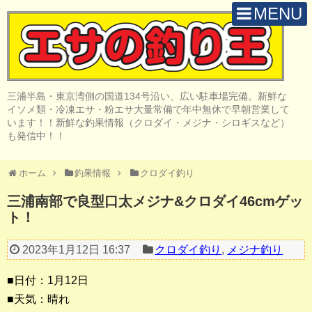
MENU
H O M E
店 舗 案 内
三浦半島・東京湾側の国道134号沿い、広い駐車場完備。新鮮な
取 扱 商 品
イソメ類・冷凍エサ・粉エサ大量常備で年中無休で早朝営業して
います！！新鮮な釣果情報（クロダイ・メジナ・シロギスなど）
釣 果 情 報
も発信中！！
クロダイ釣り
ホーム
釣果情報
クロダイ釣り
メジナ釣り
三浦南部で良型口太メジナ&クロダイ46cmゲッ
ト！
投げ・堤防釣り
陸っぱりルアー
2023年1月12日 16:37
クロダイ釣り
,
メジナ釣り
船・ボート釣り
■日付：1月12日
■天気：晴れ
その他の釣り