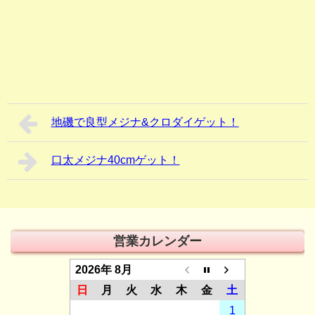
地磯で良型メジナ&クロダイゲット！
口太メジナ40cmゲット！
営業カレンダー
2026年 8月
日
月
火
水
木
金
土
1