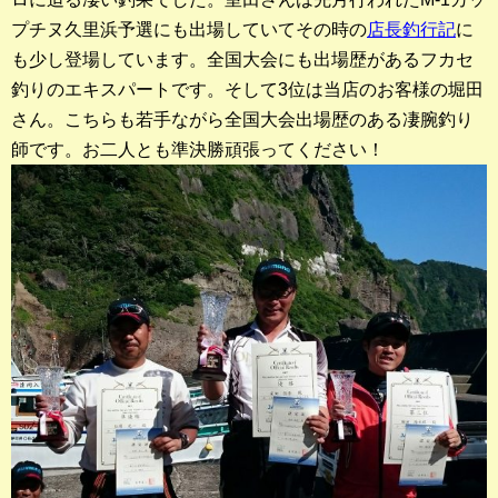
プチヌ久里浜予選にも出場していてその時の
店長釣行記
に
も少し登場しています。全国大会にも出場歴があるフカセ
釣りのエキスパートです。そして3位は当店のお客様の堀田
さん。こちらも若手ながら全国大会出場歴のある凄腕釣り
師です。お二人とも準決勝頑張ってください！