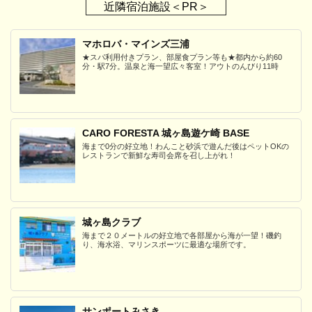
近隣宿泊施設＜PR＞
マホロバ・マインズ三浦
★スパ利用付きプラン、部屋食プラン等も★都内から約60
分・駅7分。温泉と海一望広々客室！アウトのんびり11時
CARO FORESTA 城ヶ島遊ケ崎 BASE
海まで0分の好立地！わんこと砂浜で遊んだ後はペットOKの
レストランで新鮮な寿司会席を召し上がれ！
城ヶ島クラブ
海まで２０メートルの好立地で各部屋から海が一望！磯釣
り、海水浴、マリンスポーツに最適な場所です。
サンポートみさき