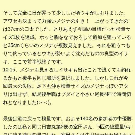
そして完全に日が昇って少しした頃ウキがしもりました。
アワセも決まって力強いメジナの引き！ 上がってきたの
は37cmの口太でした。とりあえず今回の目標だった検量サ
イズ1枚を達成。ホッと胸をなでおろして追加を狙っている
と35cmくらいのメジナが複数見えました。それを狙うつも
りで釣っているとウキが勢いよく沈んだものの良型のイサ
キ。ここで前半戦終了です。
10:15、メジナも見えるしイサキも出たことで浅くても釣れ
るかもと後半も同じ場所を選択しました。しかしこれが今
回最大の失敗。足下も沖も検量サイズのメジナっぽいアタ
リは出せず、結局後半戦はブダイと小さい尾長4匹で時間切
れとなりました(＞＜)。
最後は港に戻って検量です。およそ140名の参加者の中優勝
したのは私と同じ日吉丸第2便の室田さん。5匹の総重量5キ
ロに迫る凄い釣果でした。室田さんは先月行われたM-1カッ