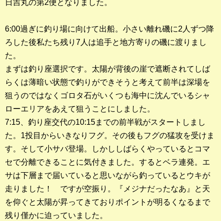
日吉丸の第2便となりました。
6:00過ぎに釣り場に向けて出船。小さい離れ磯に2人ずつ降
ろした後私たち残り7人は追手と地方寄りの磯に渡りまし
た。
まずは釣り座選択です。太陽が背後の崖で遮断されてしば
らくは薄暗い状態で釣りができそうと考えて前半は深場を
狙うのではなくゴロタ石がいくつも海中に沈んでいるシャ
ローエリアをあえて狙うことにしました。
7:15、釣り座交代の10:15までの前半戦がスタートしまし
た。1投目からいきなりフグ。その後もフグの猛攻を受けま
す。そして小サバ登場。しかししばらくやっているとコマ
セで分離できることに気付きました。するとベラ連発。エ
サは下層まで届いていると思いながら釣っているとウキが
走りました！ ですが空振り。『メジナだったなあ』と天
を仰ぐと太陽が昇ってきておりポイントが明るくなるまで
残り僅かに迫っていました。