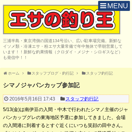
MENU
H O M E
店 舗 案 内
三浦半島・東京湾側の国道134号沿い、広い駐車場完備。新鮮な
取 扱 商 品
イソメ類・冷凍エサ・粉エサ大量常備で年中無休で早朝営業して
います！！新鮮な釣果情報（クロダイ・メジナ・シロギスなど）
釣 果 情 報
も発信中！！
クロダイ釣り
ホーム
スタッフブログ・釣行記
スタッフ釣行記
メジナ釣り
シマノジャパンカップ参加記
投げ・堤防釣り
2016年5月16日 17:43
スタッフ釣行記
陸っぱりルアー
5/13(金)は南伊豆の入間・中木で行われたシマノ主催のジャ
船・ボート釣り
パンカップグレの東海地区予選に参加してきました。会場
の入間港に到着するとすぐ近くにいつも笑顔の田中さん。
その他の釣り