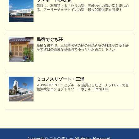
気軽にご利用頂ける「公共の宿」三崎の旬の海の幸を楽しめ
る。アーリーチェックインの宿・最長20時間滞在可能！
民宿でぐち荘
新鮮な磯料理、三崎港名物の鮪の兜焼き等の料理が自慢！静
かで夕日の綺麗な諸磯湾でゆったりお過ごし下さい
ミコノスリゾート・三浦
2019年OPEN！白とブルーを基調としたビーチフロントの全
館漆喰塗コンセプトリゾートホテル！PetもOK
Copyright©
エサの釣り王
All Rights Reserved.