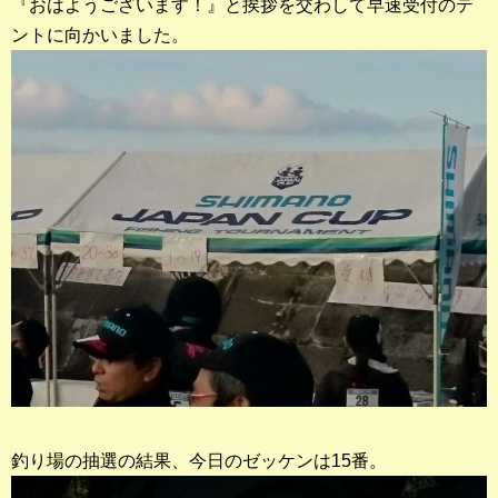
『おはようございます！』と挨拶を交わして早速受付のテ
ントに向かいました。
釣果ランキング
2023年 クロダイ部門
2023年 メジナ部門
歴代釣果ランキング
クロダイ部門
メジナ部門
シロギス部門
過去の釣果ランキング
ブログ・釣行記
釣り場の抽選の結果、今日のゼッケンは15番。
スタッフブログ