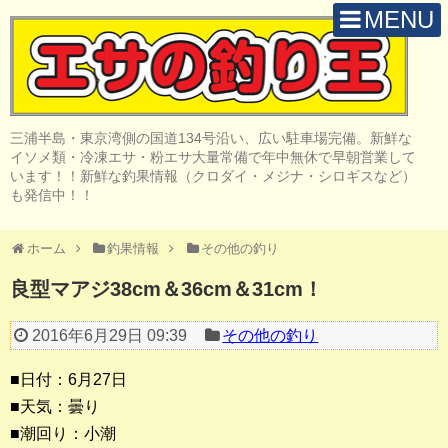
MENU
H O M E
店 舗 案 内
三浦半島・東京湾側の国道134号沿い、広い駐車場完備。新鮮な
取 扱 商 品
イソメ類・冷凍エサ・粉エサ大量常備で年中無休で早朝営業して
います！！新鮮な釣果情報（クロダイ・メジナ・シロギスなど）
釣 果 情 報
も発信中！！
クロダイ釣り
ホーム
釣果情報
その他の釣り
メジナ釣り
良型マアジ38cm＆36cm＆31cm！
投げ・堤防釣り
2016年6月29日 09:39
その他の釣り
陸っぱりルアー
■日付：6月27日
船・ボート釣り
■天気：曇り
■潮回り：小潮
その他の釣り