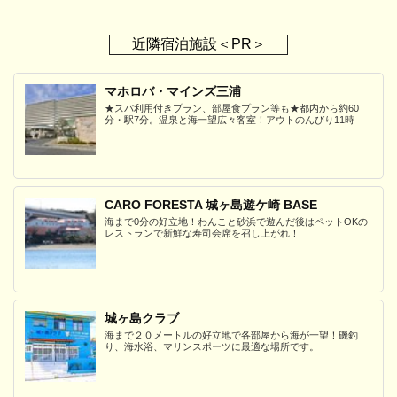
近隣宿泊施設＜PR＞
マホロバ・マインズ三浦
★スパ利用付きプラン、部屋食プラン等も★都内から約60
分・駅7分。温泉と海一望広々客室！アウトのんびり11時
CARO FORESTA 城ヶ島遊ケ崎 BASE
海まで0分の好立地！わんこと砂浜で遊んだ後はペットOKの
レストランで新鮮な寿司会席を召し上がれ！
城ヶ島クラブ
海まで２０メートルの好立地で各部屋から海が一望！磯釣
り、海水浴、マリンスポーツに最適な場所です。