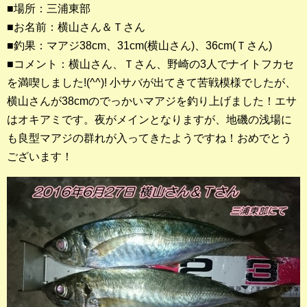
■場所：三浦東部
■お名前：横山さん＆Ｔさん
釣果ランキング
■釣果：マアジ38cm、31cm(横山さん)、36cm(Ｔさん)
2023年 クロダイ部門
■コメント：横山さん、Ｔさん、野崎の3人でナイトフカセ
を満喫しました!(^^)! 小サバが出てきて苦戦模様でしたが、
2023年 メジナ部門
横山さんが38cmのでっかいマアジを釣り上げました！エサ
歴代釣果ランキング
はオキアミです。夜がメインとなりますが、地磯の浅場に
クロダイ部門
も良型マアジの群れが入ってきたようですね！おめでとう
ございます！
メジナ部門
シロギス部門
過去の釣果ランキング
ブログ・釣行記
スタッフブログ