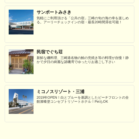
サンポートみさき
気軽にご利用頂ける「公共の宿」三崎の旬の海の幸を楽しめ
る。アーリーチェックインの宿・最長20時間滞在可能！
民宿でぐち荘
新鮮な磯料理、三崎港名物の鮪の兜焼き等の料理が自慢！静
かで夕日の綺麗な諸磯湾でゆったりお過ごし下さい
ミコノスリゾート・三浦
2019年OPEN！白とブルーを基調としたビーチフロントの全
館漆喰塗コンセプトリゾートホテル！PetもOK