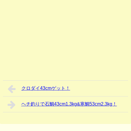
クロダイ43cmゲット！
ヘチ釣りで石鯛43cm1.3kg&寒鯛53cm2.3kg！