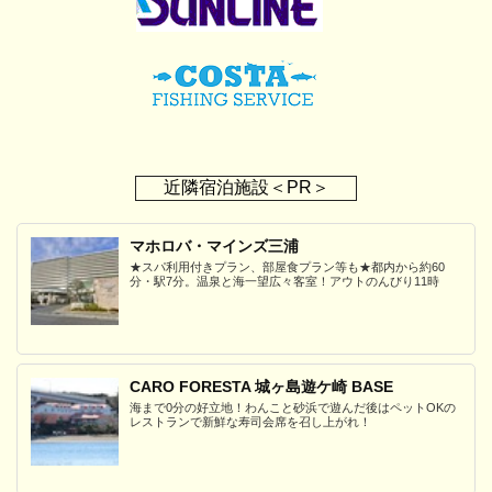
近隣宿泊施設＜PR＞
マホロバ・マインズ三浦
★スパ利用付きプラン、部屋食プラン等も★都内から約60
分・駅7分。温泉と海一望広々客室！アウトのんびり11時
CARO FORESTA 城ヶ島遊ケ崎 BASE
海まで0分の好立地！わんこと砂浜で遊んだ後はペットOKの
レストランで新鮮な寿司会席を召し上がれ！