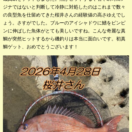
店長釣行記
ジナではないと判断して冷静に対処したのはこれまで数々
の良型魚を仕留めてきた桜井さんの経験値の高さゆえでし
スタッフ釣行記
ょう。さすがでした。ブルーのアイシャドウに鰭をピンピ
ンに伸ばした魚体がとても美しいですね。こんな奇麗な真
釣果投稿フォーム
鯛が突然ヒットするから磯釣りは本当に面白いです。初真
お問い合わせ
鯛ゲット、おめでとうございます！