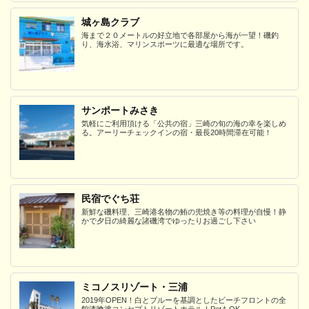
城ヶ島クラブ
海まで２０メートルの好立地で各部屋から海が一望！磯釣
り、海水浴、マリンスポーツに最適な場所です。
サンポートみさき
気軽にご利用頂ける「公共の宿」三崎の旬の海の幸を楽しめ
る。アーリーチェックインの宿・最長20時間滞在可能！
民宿でぐち荘
新鮮な磯料理、三崎港名物の鮪の兜焼き等の料理が自慢！静
かで夕日の綺麗な諸磯湾でゆったりお過ごし下さい
ミコノスリゾート・三浦
2019年OPEN！白とブルーを基調としたビーチフロントの全