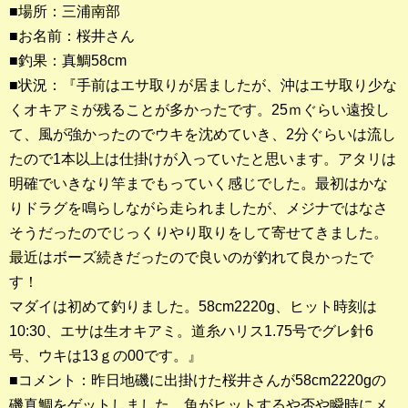
■場所：三浦南部
■お名前：桜井さん
釣果ランキング
■釣果：真鯛58cm
2023年 クロダイ部門
■状況：『手前はエサ取りが居ましたが、沖はエサ取り少な
くオキアミが残ることが多かったです。25ｍぐらい遠投し
2023年 メジナ部門
て、風が強かったのでウキを沈めていき、2分ぐらいは流し
歴代釣果ランキング
たので1本以上は仕掛けが入っていたと思います。アタリは
クロダイ部門
明確でいきなり竿までもっていく感じでした。最初はかな
りドラグを鳴らしながら走られましたが、メジナではなさ
メジナ部門
そうだったのでじっくりやり取りをして寄せてきました。
最近はボーズ続きだったので良いのが釣れて良かったで
シロギス部門
す！
マダイは初めて釣りました。58cm2220g、ヒット時刻は
過去の釣果ランキング
10:30、エサは生オキアミ。道糸ハリス1.75号でグレ針6
号、ウキは13ｇの00です。』
ブログ・釣行記
■コメント：昨日地磯に出掛けた桜井さんが58cm2220gの
スタッフブログ
磯真鯛をゲットしました。魚がヒットするや否や瞬時にメ