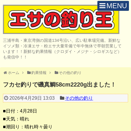
MENU
H O M E
店 舗 案 内
三浦半島・東京湾側の国道134号沿い、広い駐車場完備。新鮮な
取 扱 商 品
イソメ類・冷凍エサ・粉エサ大量常備で年中無休で早朝営業して
います！！新鮮な釣果情報（クロダイ・メジナ・シロギスなど）
釣 果 情 報
も発信中！！
クロダイ釣り
ホーム
釣果情報
その他の釣り
メジナ釣り
フカセ釣りで磯真鯛58cm2220g出ました！
投げ・堤防釣り
2026年4月29日 13:03
その他の釣り
陸っぱりルアー
■日付：4月28日
船・ボート釣り
■天気：晴れ
■潮回り：晴れ時々曇り
その他の釣り