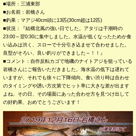
■場所：三浦東部
■お名前：岩橋さん
釣果ランキング
■釣果：マアジ40cm頭に13匹(30cm超は12匹)
2023年 クロダイ部門
■状況：『結構北風の強い日でした。アタリは干潮時の
23:00～翌0:30に集中しました。水温が低くなったためか食
2023年 メジナ部門
い込みは渋く、スローで十分引き込ませて合わせました。
歴代釣果ランキング
良型がそろい、良い釣りができました～！！』
クロダイ部門
■コメント：自作反転カゴで地磯のナイトアジを狙っている
岩橋さんにご報告いただきました。海水温の低下は遅れて
メジナ部門
いますが、それでも徐々に下降傾向。食い渋り時は合わせ
のタイミングや誘い方次第でヒット率に大きな差が出ます
シロギス部門
よね。その日、その場面にあった合わせ方を見つけ出して
の好釣果、おめでとうございます！
過去の釣果ランキング
ブログ・釣行記
スタッフブログ