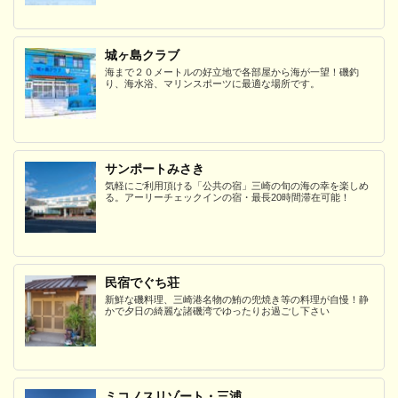
城ヶ島クラブ
海まで２０メートルの好立地で各部屋から海が一望！磯釣
り、海水浴、マリンスポーツに最適な場所です。
サンポートみさき
気軽にご利用頂ける「公共の宿」三崎の旬の海の幸を楽しめ
る。アーリーチェックインの宿・最長20時間滞在可能！
民宿でぐち荘
新鮮な磯料理、三崎港名物の鮪の兜焼き等の料理が自慢！静
かで夕日の綺麗な諸磯湾でゆったりお過ごし下さい
ミコノスリゾート・三浦