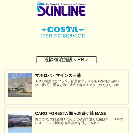
近隣宿泊施設＜PR＞
マホロバ・マインズ三浦
★スパ利用付きプラン、部屋食プラン等も★都内から約60
分・駅7分。温泉と海一望広々客室！アウトのんびり11時
CARO FORESTA 城ヶ島遊ケ崎 BASE
海まで0分の好立地！わんこと砂浜で遊んだ後はペットOKの
レストランで新鮮な寿司会席を召し上がれ！