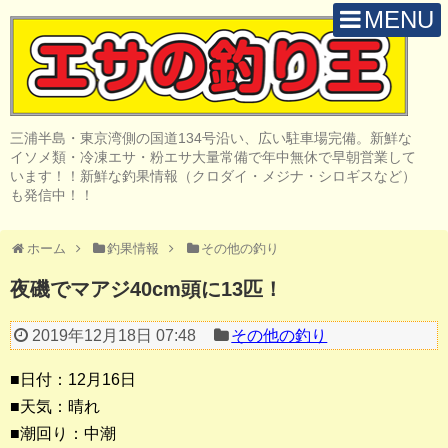
MENU
H O M E
店 舗 案 内
三浦半島・東京湾側の国道134号沿い、広い駐車場完備。新鮮な
取 扱 商 品
イソメ類・冷凍エサ・粉エサ大量常備で年中無休で早朝営業して
います！！新鮮な釣果情報（クロダイ・メジナ・シロギスなど）
釣 果 情 報
も発信中！！
クロダイ釣り
ホーム
釣果情報
その他の釣り
メジナ釣り
夜磯でマアジ40cm頭に13匹！
投げ・堤防釣り
2019年12月18日 07:48
その他の釣り
陸っぱりルアー
■日付：12月16日
船・ボート釣り
■天気：晴れ
■潮回り：中潮
その他の釣り