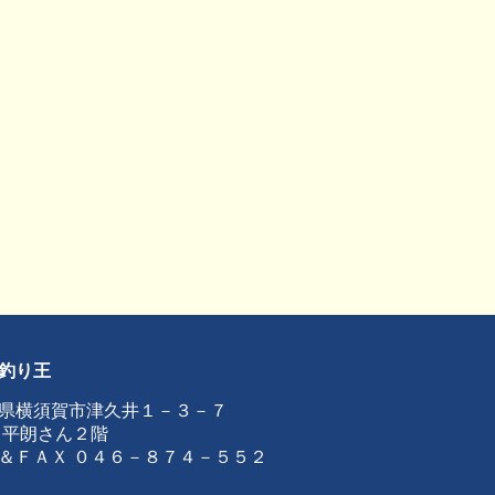
釣り王
県横須賀市津久井１－３－７
 平朗さん２階
＆ＦＡＸ ０４６－８７４－５５２