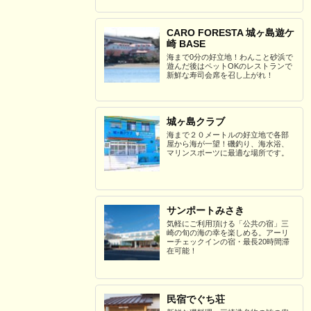
CARO FORESTA 城ヶ島遊ケ
崎 BASE
海まで0分の好立地！わんこと砂浜で
遊んだ後はペットOKのレストランで
新鮮な寿司会席を召し上がれ！
城ヶ島クラブ
海まで２０メートルの好立地で各部
屋から海が一望！磯釣り、海水浴、
マリンスポーツに最適な場所です。
サンポートみさき
気軽にご利用頂ける「公共の宿」三
崎の旬の海の幸を楽しめる。アーリ
ーチェックインの宿・最長20時間滞
在可能！
民宿でぐち荘