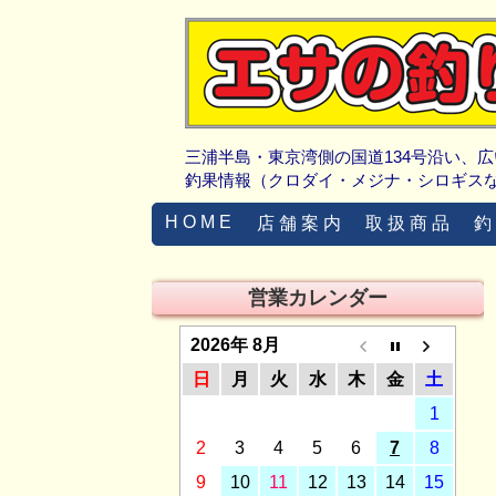
三浦半島・東京湾側の国道134号沿い、
釣果情報（クロダイ・メジナ・シロギス
H O M E
店 舗 案 内
取 扱 商 品
釣
営業カレンダー
2026年 8月
日
月
火
水
木
金
土
1
2
3
4
5
6
7
8
9
10
11
12
13
14
15