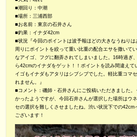
■潮回り：中潮
■場所：三浦西部
■お名前：東京の石井さん
■釣果：イナダ42cm
■状況『今回のポイントは波予報ほどの大きなうねりは
周りにポイントを絞って重い比重の配合エサを撒いて
なアイゴ、フグに翻弄されてしまいました。16時過ぎ
ら42cmのイナダをゲット！！ポイントを読み間違えて
イゴもイナダもアタリはシブシブでした。軽比重コマ
れません。』
■コメント：磯師・石井さんにご投稿いただきました。
かったようですが、今回石井さんが選択した場所はウ
セの選択を難しくさせましたね。渋い状況下での42c
ございます！