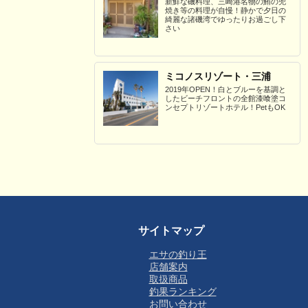
新鮮な磯料理、三崎港名物の鮪の兜
焼き等の料理が自慢！静かで夕日の
綺麗な諸磯湾でゆったりお過ごし下
さい
ミコノスリゾート・三浦
2019年OPEN！白とブルーを基調と
したビーチフロントの全館漆喰塗コ
ンセプトリゾートホテル！PetもOK
サイトマップ
エサの釣り王
店舗案内
取扱商品
釣果ランキング
お問い合わせ