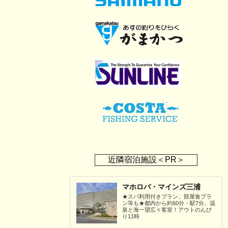
近隣宿泊施設＜PR＞
マホロバ・マインズ三浦
★スパ利用付きプラン、部屋食プラ
ン等も★都内から約60分・駅7分。温
泉と海一望広々客室！アウトのんび
り11時