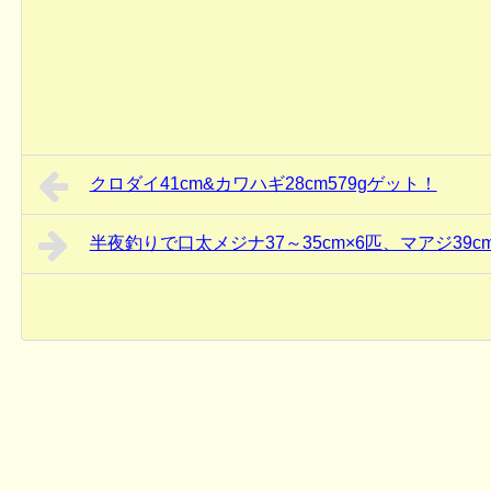
クロダイ41cm&カワハギ28cm579gゲット！
半夜釣りで口太メジナ37～35cm×6匹、マアジ39cm