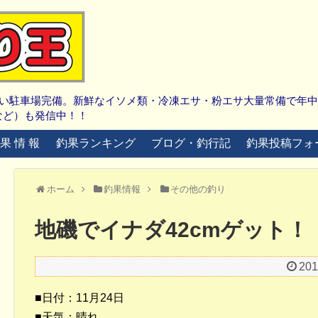
広い駐車場完備。新鮮なイソメ類・冷凍エサ・粉エサ大量常備で年
など）も発信中！！
 果 情 報
釣果ランキング
ブログ・釣行記
釣果投稿フォ
ホーム
釣果情報
その他の釣り
地磯でイナダ42cmゲット！
20
■日付：11月24日
■天気：晴れ