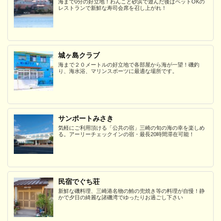
海まで0分の好立地！わんこと砂浜で遊んだ後はペットOKの
レストランで新鮮な寿司会席を召し上がれ！
城ヶ島クラブ
海まで２０メートルの好立地で各部屋から海が一望！磯釣
り、海水浴、マリンスポーツに最適な場所です。
サンポートみさき
気軽にご利用頂ける「公共の宿」三崎の旬の海の幸を楽しめ
る。アーリーチェックインの宿・最長20時間滞在可能！
民宿でぐち荘
新鮮な磯料理、三崎港名物の鮪の兜焼き等の料理が自慢！静
かで夕日の綺麗な諸磯湾でゆったりお過ごし下さい