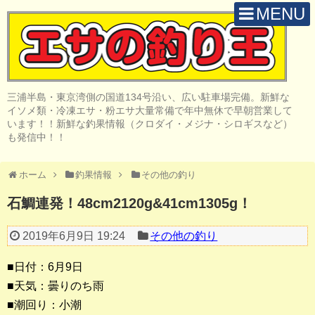
MENU
H O M E
店 舗 案 内
三浦半島・東京湾側の国道134号沿い、広い駐車場完備。新鮮な
取 扱 商 品
イソメ類・冷凍エサ・粉エサ大量常備で年中無休で早朝営業して
います！！新鮮な釣果情報（クロダイ・メジナ・シロギスなど）
釣 果 情 報
も発信中！！
クロダイ釣り
ホーム
釣果情報
その他の釣り
メジナ釣り
石鯛連発！48cm2120g&41cm1305g！
投げ・堤防釣り
2019年6月9日 19:24
その他の釣り
陸っぱりルアー
■日付：6月9日
船・ボート釣り
■天気：曇りのち雨
■潮回り：小潮
その他の釣り