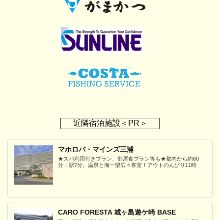
近隣宿泊施設＜PR＞
マホロバ・マインズ三浦
★スパ利用付きプラン、部屋食プラン等も★都内から約60
分・駅7分。温泉と海一望広々客室！アウトのんびり11時
CARO FORESTA 城ヶ島遊ケ崎 BASE