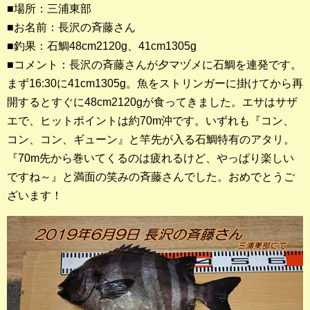
■場所：三浦東部
■お名前：長沢の斉藤さん
釣果ランキング
■釣果：石鯛48cm2120g、41cm1305g
2023年 クロダイ部門
■コメント：長沢の斉藤さんが夕マヅメに石鯛を連発です。
まず16:30に41cm1305g。魚をストリンガーに掛けてから再
2023年 メジナ部門
開するとすぐに48cm2120gが食ってきました。エサはサザ
歴代釣果ランキング
エで、ヒットポイントは約70m沖です。いずれも『コン、
クロダイ部門
コン、コン、ギューン』と竿先が入る石鯛特有のアタリ。
『70m先から巻いてくるのは疲れるけど、やっぱり楽しい
メジナ部門
ですね～』と満面の笑みの斉藤さんでした。おめでとうご
ざいます！
シロギス部門
過去の釣果ランキング
ブログ・釣行記
スタッフブログ