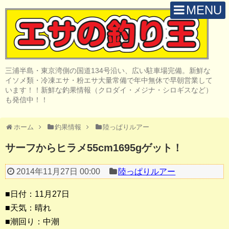
MENU
H O M E
店 舗 案 内
三浦半島・東京湾側の国道134号沿い、広い駐車場完備。新鮮な
取 扱 商 品
イソメ類・冷凍エサ・粉エサ大量常備で年中無休で早朝営業して
います！！新鮮な釣果情報（クロダイ・メジナ・シロギスなど）
釣 果 情 報
も発信中！！
クロダイ釣り
ホーム
釣果情報
陸っぱりルアー
メジナ釣り
サーフからヒラメ55cm1695gゲット！
投げ・堤防釣り
2014年11月27日 00:00
陸っぱりルアー
陸っぱりルアー
■日付：11月27日
船・ボート釣り
■天気：晴れ
■潮回り：中潮
その他の釣り