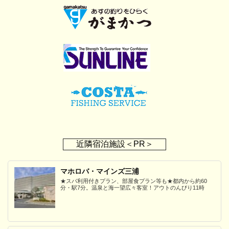
近隣宿泊施設＜PR＞
マホロバ・マインズ三浦
★スパ利用付きプラン、部屋食プラン等も★都内から約60
分・駅7分。温泉と海一望広々客室！アウトのんびり11時