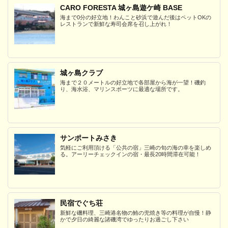
CARO FORESTA 城ヶ島遊ケ崎 BASE
海まで0分の好立地！わんこと砂浜で遊んだ後はペットOKの
レストランで新鮮な寿司会席を召し上がれ！
城ヶ島クラブ
海まで２０メートルの好立地で各部屋から海が一望！磯釣
り、海水浴、マリンスポーツに最適な場所です。
サンポートみさき
気軽にご利用頂ける「公共の宿」三崎の旬の海の幸を楽しめ
る。アーリーチェックインの宿・最長20時間滞在可能！
民宿でぐち荘
新鮮な磯料理、三崎港名物の鮪の兜焼き等の料理が自慢！静
かで夕日の綺麗な諸磯湾でゆったりお過ごし下さい