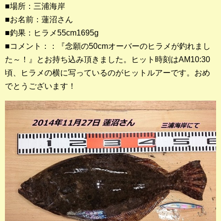
■場所：三浦海岸
■お名前：蓮沼さん
釣果ランキング
■釣果：ヒラメ55cm1695g
2023年 クロダイ部門
■コメント：：『念願の50cmオーバーのヒラメが釣れまし
た～！』とお持ち込み頂きました。ヒット時刻はAM10:30
2023年 メジナ部門
頃、ヒラメの横に写っているのがヒットルアーです。おめ
歴代釣果ランキング
でとうございます！
クロダイ部門
メジナ部門
シロギス部門
過去の釣果ランキング
ブログ・釣行記
スタッフブログ