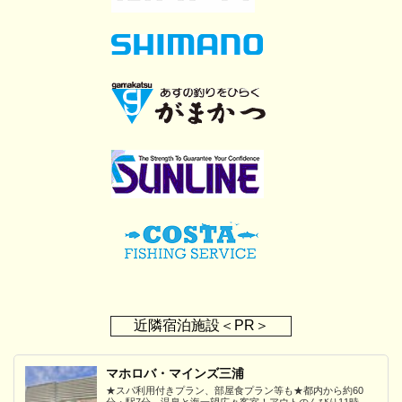
近隣宿泊施設＜PR＞
マホロバ・マインズ三浦
★スパ利用付きプラン、部屋食プラン等も★都内から約60
分・駅7分。温泉と海一望広々客室！アウトのんびり11時