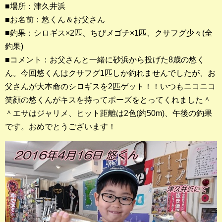
■場所：津久井浜
■お名前：悠くん＆お父さん
釣果ランキング
■釣果：シロギス×2匹、ちびメゴチ×1匹、クサフグ少々(全
2023年 クロダイ部門
釣果)
■コメント：お父さんと一緒に砂浜から投げた8歳の悠く
2023年 メジナ部門
ん。今回悠くんはクサフグ1匹しか釣れませんでしたが、お
歴代釣果ランキング
父さんが大本命のシロギスを2匹ゲット！！いつもニコニコ
クロダイ部門
笑顔の悠くんがキスを持ってポーズをとってくれました＾
＾エサはジャリメ、ヒット距離は2色(約50m)、午後の釣果
メジナ部門
です。おめでとうございます！
シロギス部門
過去の釣果ランキング
ブログ・釣行記
スタッフブログ