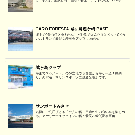
CARO FORESTA 城ヶ島遊ケ崎 BASE
海まで0分の好立地！わんこと砂浜で遊んだ後はペットOKの
レストランで新鮮な寿司会席を召し上がれ！
城ヶ島クラブ
海まで２０メートルの好立地で各部屋から海が一望！磯釣
り、海水浴、マリンスポーツに最適な場所です。
サンポートみさき
気軽にご利用頂ける「公共の宿」三崎の旬の海の幸を楽しめ
る。アーリーチェックインの宿・最長20時間滞在可能！