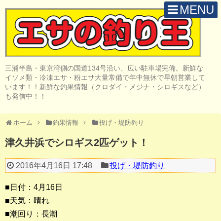
MENU
H O M E
店 舗 案 内
三浦半島・東京湾側の国道134号沿い、広い駐車場完備。新鮮な
取 扱 商 品
イソメ類・冷凍エサ・粉エサ大量常備で年中無休で早朝営業して
います！！新鮮な釣果情報（クロダイ・メジナ・シロギスなど）
釣 果 情 報
も発信中！！
クロダイ釣り
ホーム
釣果情報
投げ・堤防釣り
メジナ釣り
津久井浜でシロギス2匹ゲット！
投げ・堤防釣り
2016年4月16日 17:48
投げ・堤防釣り
陸っぱりルアー
■日付：4月16日
船・ボート釣り
■天気：晴れ
■潮回り：長潮
その他の釣り