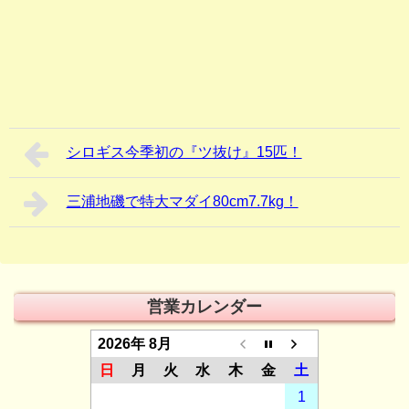
シロギス今季初の『ツ抜け』15匹！
三浦地磯で特大マダイ80cm7.7kg！
営業カレンダー
2026年 8月
日
月
火
水
木
金
土
1