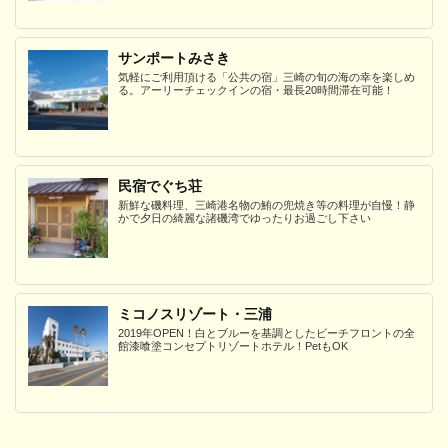
サンポートみさき
気軽にご利用頂ける「公共の宿」三崎の旬の海の幸を楽しめ
る。アーリーチェックインの宿・最長20時間滞在可能！
民宿でぐち荘
新鮮な磯料理、三崎港名物の鮪の兜焼き等の料理が自慢！静
かで夕日の綺麗な諸磯湾でゆったりお過ごし下さい
ミコノスリゾート・三浦
2019年OPEN！白とブルーを基調としたビーチフロントの全
館漆喰塗コンセプトリゾートホテル！PetもOK