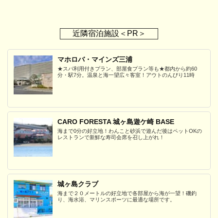
近隣宿泊施設＜PR＞
マホロバ・マインズ三浦
★スパ利用付きプラン、部屋食プラン等も★都内から約60
分・駅7分。温泉と海一望広々客室！アウトのんびり11時
CARO FORESTA 城ヶ島遊ケ崎 BASE
海まで0分の好立地！わんこと砂浜で遊んだ後はペットOKの
レストランで新鮮な寿司会席を召し上がれ！
城ヶ島クラブ
海まで２０メートルの好立地で各部屋から海が一望！磯釣
り、海水浴、マリンスポーツに最適な場所です。