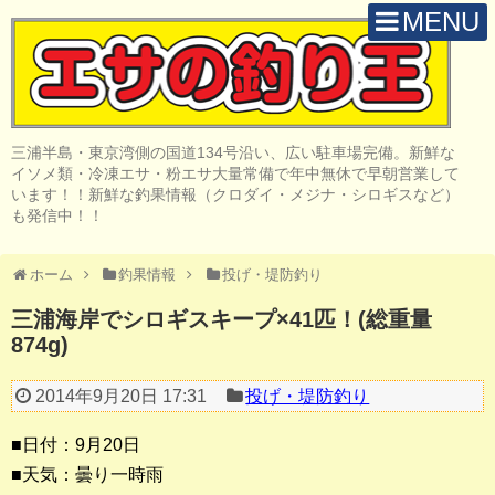
MENU
H O M E
店 舗 案 内
三浦半島・東京湾側の国道134号沿い、広い駐車場完備。新鮮な
取 扱 商 品
イソメ類・冷凍エサ・粉エサ大量常備で年中無休で早朝営業して
います！！新鮮な釣果情報（クロダイ・メジナ・シロギスなど）
釣 果 情 報
も発信中！！
クロダイ釣り
ホーム
釣果情報
投げ・堤防釣り
メジナ釣り
三浦海岸でシロギスキープ×41匹！(総重量
874g)
投げ・堤防釣り
陸っぱりルアー
2014年9月20日 17:31
投げ・堤防釣り
船・ボート釣り
■日付：9月20日
■天気：曇り一時雨
その他の釣り