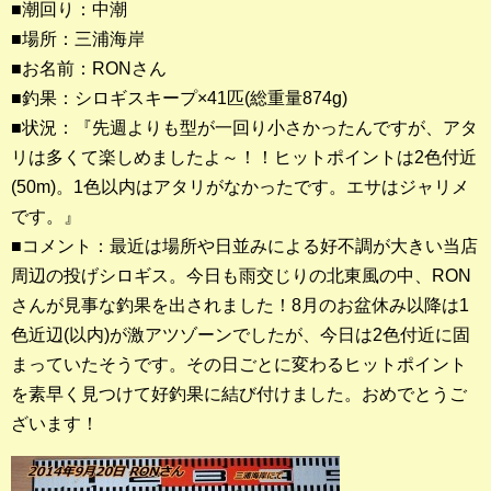
■潮回り：中潮
■場所：三浦海岸
釣果ランキング
■お名前：RONさん
2023年 クロダイ部門
■釣果：シロギスキープ×41匹(総重量874g)
■状況：『先週よりも型が一回り小さかったんですが、アタ
2023年 メジナ部門
リは多くて楽しめましたよ～！！ヒットポイントは2色付近
歴代釣果ランキング
(50m)。1色以内はアタリがなかったです。エサはジャリメ
クロダイ部門
です。』
■コメント：最近は場所や日並みによる好不調が大きい当店
メジナ部門
周辺の投げシロギス。今日も雨交じりの北東風の中、RON
さんが見事な釣果を出されました！8月のお盆休み以降は1
シロギス部門
色近辺(以内)が激アツゾーンでしたが、今日は2色付近に固
まっていたそうです。その日ごとに変わるヒットポイント
過去の釣果ランキング
を素早く見つけて好釣果に結び付けました。おめでとうご
ざいます！
ブログ・釣行記
スタッフブログ