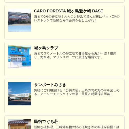
CARO FORESTA 城ヶ島遊ケ崎 BASE
海まで0分の好立地！わんこと砂浜で遊んだ後はペットOKの
レストランで新鮮な寿司会席を召し上がれ！
城ヶ島クラブ
海まで２０メートルの好立地で各部屋から海が一望！磯釣
り、海水浴、マリンスポーツに最適な場所です。
サンポートみさき
気軽にご利用頂ける「公共の宿」三崎の旬の海の幸を楽しめ
る。アーリーチェックインの宿・最長20時間滞在可能！
民宿でぐち荘
新鮮な磯料理、三崎港名物の鮪の兜焼き等の料理が自慢！静