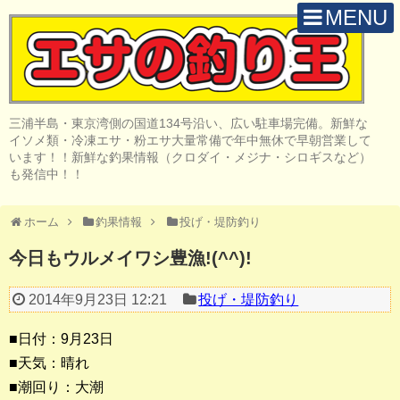
MENU
H O M E
店 舗 案 内
三浦半島・東京湾側の国道134号沿い、広い駐車場完備。新鮮な
取 扱 商 品
イソメ類・冷凍エサ・粉エサ大量常備で年中無休で早朝営業して
います！！新鮮な釣果情報（クロダイ・メジナ・シロギスなど）
釣 果 情 報
も発信中！！
クロダイ釣り
ホーム
釣果情報
投げ・堤防釣り
メジナ釣り
今日もウルメイワシ豊漁!(^^)!
投げ・堤防釣り
2014年9月23日 12:21
投げ・堤防釣り
陸っぱりルアー
■日付：9月23日
船・ボート釣り
■天気：晴れ
■潮回り：大潮
その他の釣り