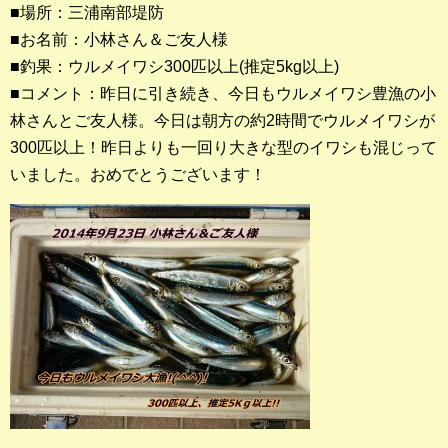
■場所：三浦南部堤防
■お名前：小林さん＆ご友人様
釣果ランキング
■釣果：ウルメイワシ300匹以上(推定5kg以上)
2023年 クロダイ部門
■コメント：昨日に引き続き、今日もウルメイワシ豊漁の小
林さんとご友人様。今日は朝方の約2時間でウルメイワシが
2023年 メジナ部門
300匹以上！昨日よりも一回り大きな型のイワシも混じって
歴代釣果ランキング
いました。おめでとうございます！
クロダイ部門
メジナ部門
シロギス部門
過去の釣果ランキング
ブログ・釣行記
スタッフブログ