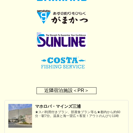
近隣宿泊施設＜PR＞
マホロバ・マインズ三浦
★スパ利用付きプラン、部屋食プラン等も★都内から約60
分・駅7分。温泉と海一望広々客室！アウトのんびり11時