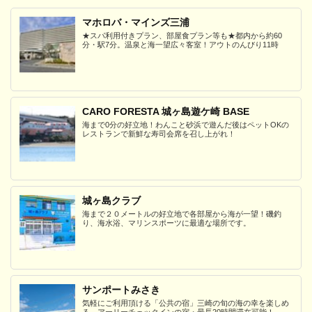
マホロバ・マインズ三浦
★スパ利用付きプラン、部屋食プラン等も★都内から約60
分・駅7分。温泉と海一望広々客室！アウトのんびり11時
CARO FORESTA 城ヶ島遊ケ崎 BASE
海まで0分の好立地！わんこと砂浜で遊んだ後はペットOKの
レストランで新鮮な寿司会席を召し上がれ！
城ヶ島クラブ
海まで２０メートルの好立地で各部屋から海が一望！磯釣
り、海水浴、マリンスポーツに最適な場所です。
サンポートみさき
気軽にご利用頂ける「公共の宿」三崎の旬の海の幸を楽しめ
る。アーリーチェックインの宿・最長20時間滞在可能！