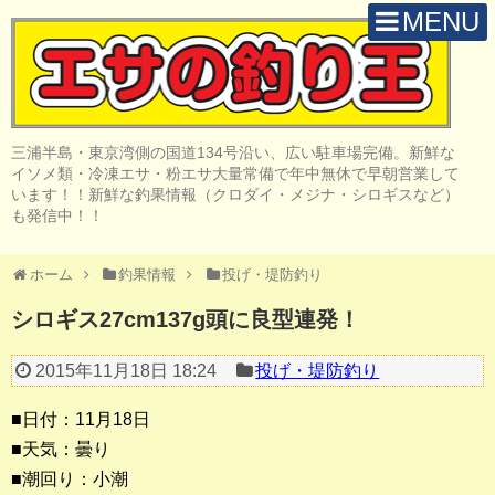
MENU
H O M E
店 舗 案 内
三浦半島・東京湾側の国道134号沿い、広い駐車場完備。新鮮な
取 扱 商 品
イソメ類・冷凍エサ・粉エサ大量常備で年中無休で早朝営業して
います！！新鮮な釣果情報（クロダイ・メジナ・シロギスなど）
釣 果 情 報
も発信中！！
クロダイ釣り
ホーム
釣果情報
投げ・堤防釣り
メジナ釣り
シロギス27cm137g頭に良型連発！
投げ・堤防釣り
2015年11月18日 18:24
投げ・堤防釣り
陸っぱりルアー
■日付：11月18日
船・ボート釣り
■天気：曇り
■潮回り：小潮
その他の釣り