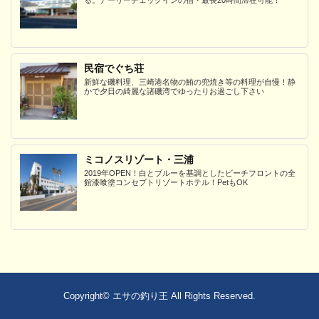
民宿でぐち荘
新鮮な磯料理、三崎港名物の鮪の兜焼き等の料理が自慢！静
かで夕日の綺麗な諸磯湾でゆったりお過ごし下さい
ミコノスリゾート・三浦
2019年OPEN！白とブルーを基調としたビーチフロントの全
館漆喰塗コンセプトリゾートホテル！PetもOK
Copyright©
エサの釣り王
All Rights Reserved.