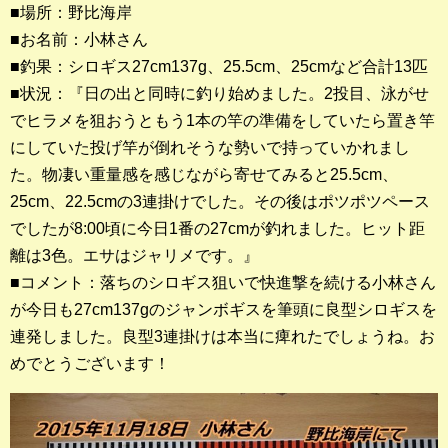
■場所：野比海岸
■お名前：小林さん
釣果ランキング
■釣果：シロギス27cm137g、25.5cm、25cmなど合計13匹
2023年 クロダイ部門
■状況：『日の出と同時に釣り始めました。2投目、泳がせ
でヒラメを狙おうともう1本の竿の準備をしていたら置き竿
2023年 メジナ部門
にしていた投げ竿が倒れそうな勢いで持っていかれまし
歴代釣果ランキング
た。物凄い重量感を感じながら寄せてみると25.5cm、
クロダイ部門
25cm、22.5cmの3連掛けでした。その後はポツポツペース
でしたが8:00頃に今日1番の27cmが釣れました。ヒット距
メジナ部門
離は3色。エサはジャリメです。』
■コメント：落ちのシロギス狙いで快進撃を続ける小林さん
シロギス部門
が今日も27cm137gのジャンボギスを筆頭に良型シロギスを
連発しました。良型3連掛けは本当に痺れたでしょうね。お
過去の釣果ランキング
めでとうございます！
ブログ・釣行記
スタッフブログ