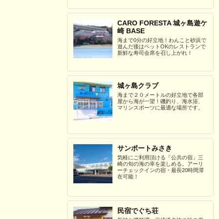
CARO FORESTA 城ヶ島遊ケ
崎 BASE
海まで0分の好立地！わんこと砂浜で
遊んだ後はペットOKのレストランで
新鮮な寿司会席を召し上がれ！
城ヶ島クラブ
海まで２０メートルの好立地で各部
屋から海が一望！磯釣り、海水浴、
マリンスポーツに最適な場所です。
サンポートみさき
気軽にご利用頂ける「公共の宿」三
崎の旬の海の幸を楽しめる。アーリ
ーチェックインの宿・最長20時間滞
在可能！
民宿でぐち荘