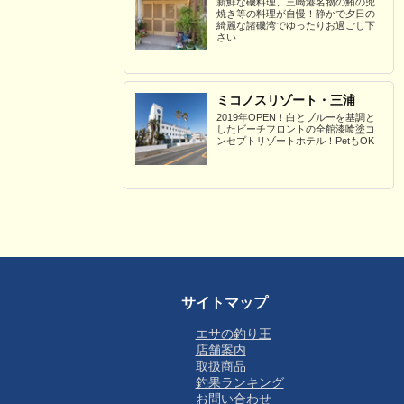
新鮮な磯料理、三崎港名物の鮪の兜
焼き等の料理が自慢！静かで夕日の
綺麗な諸磯湾でゆったりお過ごし下
さい
ミコノスリゾート・三浦
2019年OPEN！白とブルーを基調と
したビーチフロントの全館漆喰塗コ
ンセプトリゾートホテル！PetもOK
サイトマップ
エサの釣り王
店舗案内
取扱商品
釣果ランキング
お問い合わせ