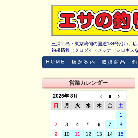
三浦半島・東京湾側の国道134号沿い、
釣果情報（クロダイ・メジナ・シロギス
H O M E
店 舗 案 内
取 扱 商 品
釣
営業カレンダー
2026年 8月
日
月
火
水
木
金
土
1
2
3
4
5
6
7
8
9
10
11
12
13
14
15