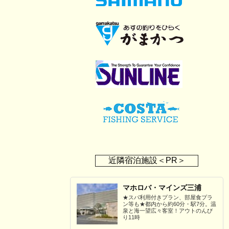
近隣宿泊施設＜PR＞
マホロバ・マインズ三浦
★スパ利用付きプラン、部屋食プラ
ン等も★都内から約60分・駅7分。温
泉と海一望広々客室！アウトのんび
り11時