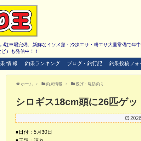
広い駐車場完備。新鮮なイソメ類・冷凍エサ・粉エサ大量常備で年
など）も発信中！！
 果 情 報
釣果ランキング
ブログ・釣行記
釣果投稿フォ
ホーム
釣果情報
投げ・堤防釣り
シロギス18cm頭に26匹ゲッ
202
■日付：5月30日
■天気：晴れ