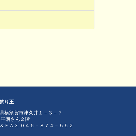
釣り王
県横須賀市津久井１－３－７
 平朗さん２階
＆ＦＡＸ ０４６－８７４－５５２