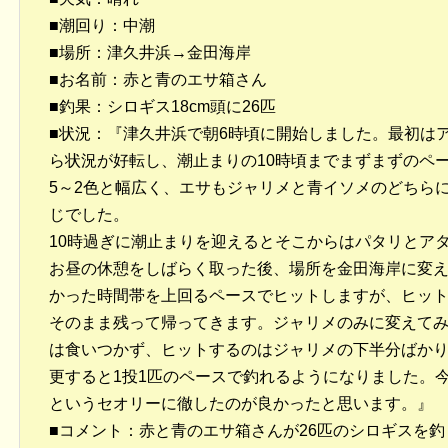
■潮回り：中潮
■場所：津久井浜→金田海岸
■お名前：赤と青のエサ箱さん
■釣果：シロギス18cm頭に26匹
■状況：『津久井浜で朝6時頃に開始しました。最初は
ら状況が好転し、潮止まりの10時頃までまずまずのペ
5～2色と幅広く、エサもジャリメと青イソメのどちら
じでした。
10時過ぎに潮止まりを迎えるとそこからはパタリとア
お昼の休憩をしばらく取った後、場所を金田海岸に変え
かった時間帯を上回るペースでヒットしますが、ヒッ
そのまま残って帰ってきます。ジャリメのみに変えて
は食いつかず、ヒットするのはジャリメの下半分ばかり
更すると1投1匹のペースで釣れるようになりました。
というセオリーに徹したのが良かったと思います。』
■コメント：赤と青のエサ箱さんが26匹のシロギスを