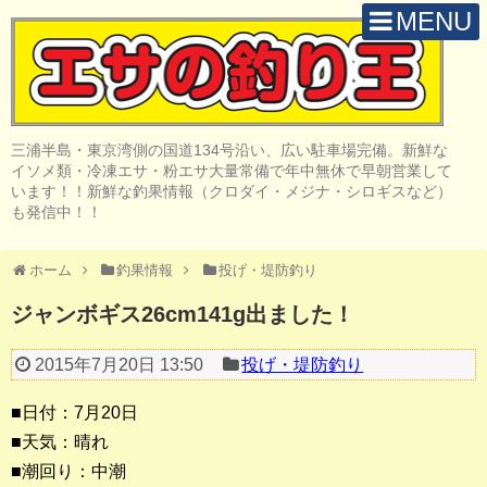
MENU
H O M E
店 舗 案 内
三浦半島・東京湾側の国道134号沿い、広い駐車場完備。新鮮な
取 扱 商 品
イソメ類・冷凍エサ・粉エサ大量常備で年中無休で早朝営業して
います！！新鮮な釣果情報（クロダイ・メジナ・シロギスなど）
釣 果 情 報
も発信中！！
クロダイ釣り
ホーム
釣果情報
投げ・堤防釣り
メジナ釣り
ジャンボギス26cm141g出ました！
投げ・堤防釣り
2015年7月20日 13:50
投げ・堤防釣り
陸っぱりルアー
■日付：7月20日
船・ボート釣り
■天気：晴れ
■潮回り：中潮
その他の釣り