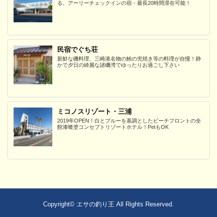
る。アーリーチェックインの宿・最長20時間滞在可能！
民宿でぐち荘
新鮮な磯料理、三崎港名物の鮪の兜焼き等の料理が自慢！静
かで夕日の綺麗な諸磯湾でゆったりお過ごし下さい
ミコノスリゾート・三浦
2019年OPEN！白とブルーを基調としたビーチフロントの全
館漆喰塗コンセプトリゾートホテル！PetもOK
Copyright©
エサの釣り王
All Rights Reserved.