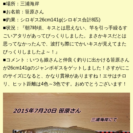
■場所：三浦海岸
■お名前：笹原さん
釣果ランキング
■釣果：シロギス26cm141g(シロギス合計8匹)
2023年 クロダイ部門
■状況：『朝7時頃、キスとは思えない、竿を引っ手繰るす
ごいアタリがあってびっくりしました。まさかキスだとは
2023年 メジナ部門
思ってなかったんで、波打ち際にでかいキスが見えてまた
歴代釣果ランキング
びっくりしましたよ～！』
クロダイ部門
■コメント：いつも娘さんと仲良く釣りに出かける笹原さん
が26cm141gのジャンボギスをゲットしました！さすがにこ
メジナ部門
のサイズになると、かなり貫禄がありますね！エサはチロ
リ、ヒット距離は4色～3色です。おめでとうございます！
シロギス部門
過去の釣果ランキング
ブログ・釣行記
スタッフブログ