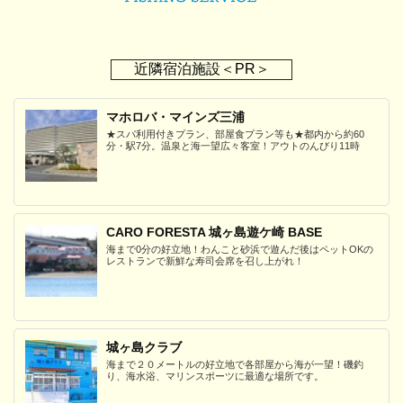
近隣宿泊施設＜PR＞
マホロバ・マインズ三浦
★スパ利用付きプラン、部屋食プラン等も★都内から約60
分・駅7分。温泉と海一望広々客室！アウトのんびり11時
CARO FORESTA 城ヶ島遊ケ崎 BASE
海まで0分の好立地！わんこと砂浜で遊んだ後はペットOKの
レストランで新鮮な寿司会席を召し上がれ！
城ヶ島クラブ
海まで２０メートルの好立地で各部屋から海が一望！磯釣
り、海水浴、マリンスポーツに最適な場所です。