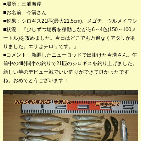
■場所：三浦海岸
■お名前：今溝さん
釣果ランキング
■釣果：シロギス21匹(最大21.5cm)、メゴチ、ウルメイワシ
2023年 クロダイ部門
■状況：『少しずつ場所を移動しながら6～4色(150～100メ
ートル)を攻めました。今日はどこでも万遍なくアタリがあ
2023年 メジナ部門
りました。エサはチロリです。』
歴代釣果ランキング
■コメント：新調したニューロッドで出掛けた今溝さん。午
クロダイ部門
前中の4時間半の釣りで21匹のシロギスを釣り上げました。
新しい竿のデビュー戦でいい釣りができて良かったです
メジナ部門
ね。おめでとうございます！
シロギス部門
過去の釣果ランキング
ブログ・釣行記
スタッフブログ