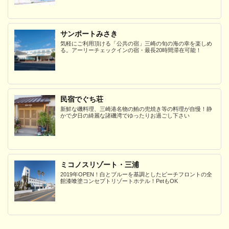
サンポートみさき
気軽にご利用頂ける「公共の宿」三崎の旬の海の幸を楽しめ
る。アーリーチェックインの宿・最長20時間滞在可能！
民宿でぐち荘
新鮮な磯料理、三崎港名物の鮪の兜焼き等の料理が自慢！静
かで夕日の綺麗な諸磯湾でゆったりお過ごし下さい
ミコノスリゾート・三浦
2019年OPEN！白とブルーを基調としたビーチフロントの全
館漆喰塗コンセプトリゾートホテル！PetもOK