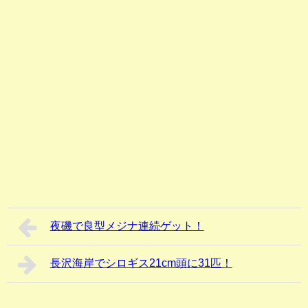
夜磯で良型メジナ連続ゲット！
長沢海岸でシロギス21cm頭に31匹！