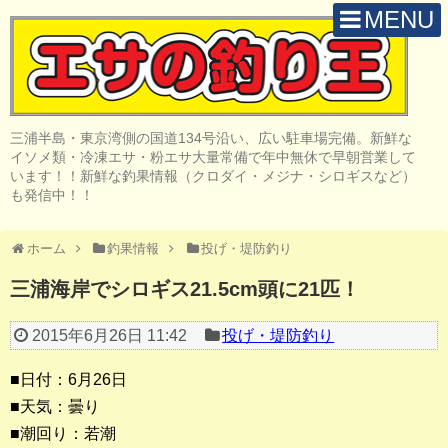
MENU
H O M E
店 舗 案 内
三浦半島・東京湾側の国道134号沿い、広い駐車場完備。新鮮な
取 扱 商 品
イソメ類・冷凍エサ・粉エサ大量常備で年中無休で早朝営業して
います！！新鮮な釣果情報（クロダイ・メジナ・シロギスなど）
釣 果 情 報
も発信中！！
クロダイ釣り
ホーム
釣果情報
投げ・堤防釣り
メジナ釣り
三浦海岸でシロギス21.5cm頭に21匹！
投げ・堤防釣り
2015年6月26日 11:42
投げ・堤防釣り
陸っぱりルアー
■日付：6月26日
船・ボート釣り
■天気：曇り
■潮回り：若潮
その他の釣り