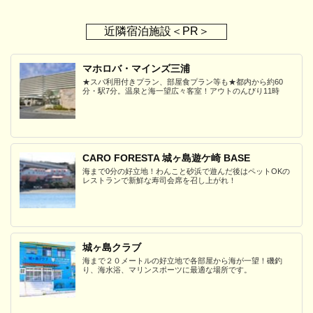
近隣宿泊施設＜PR＞
マホロバ・マインズ三浦
★スパ利用付きプラン、部屋食プラン等も★都内から約60
分・駅7分。温泉と海一望広々客室！アウトのんびり11時
CARO FORESTA 城ヶ島遊ケ崎 BASE
海まで0分の好立地！わんこと砂浜で遊んだ後はペットOKの
レストランで新鮮な寿司会席を召し上がれ！
城ヶ島クラブ
海まで２０メートルの好立地で各部屋から海が一望！磯釣
り、海水浴、マリンスポーツに最適な場所です。