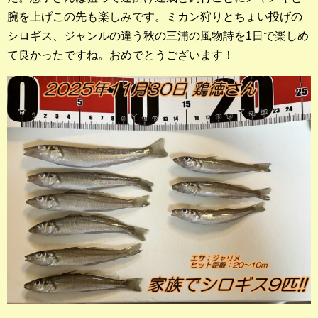
店長釣行記
腕を上げこの先も楽しみです。ミカン狩りとちょい投げの
シロギス、ジャンルの違う秋の三浦の風物詩を1日で楽しめ
スタッフ釣行記
て良かったですね。おめでとうございます！
釣果投稿フォーム
お問い合わせ