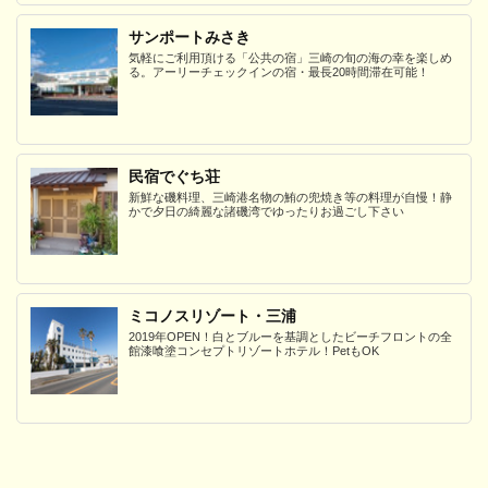
サンポートみさき
気軽にご利用頂ける「公共の宿」三崎の旬の海の幸を楽しめ
る。アーリーチェックインの宿・最長20時間滞在可能！
民宿でぐち荘
新鮮な磯料理、三崎港名物の鮪の兜焼き等の料理が自慢！静
かで夕日の綺麗な諸磯湾でゆったりお過ごし下さい
ミコノスリゾート・三浦
2019年OPEN！白とブルーを基調としたビーチフロントの全
館漆喰塗コンセプトリゾートホテル！PetもOK