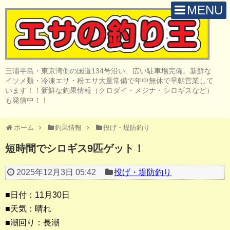
MENU
H O M E
店 舗 案 内
三浦半島・東京湾側の国道134号沿い、広い駐車場完備。新鮮な
取 扱 商 品
イソメ類・冷凍エサ・粉エサ大量常備で年中無休で早朝営業して
います！！新鮮な釣果情報（クロダイ・メジナ・シロギスなど）
釣 果 情 報
も発信中！！
クロダイ釣り
ホーム
釣果情報
投げ・堤防釣り
メジナ釣り
短時間でシロギス9匹ゲット！
投げ・堤防釣り
2025年12月3日 05:42
投げ・堤防釣り
陸っぱりルアー
■日付：11月30日
船・ボート釣り
■天気：晴れ
■潮回り：長潮
その他の釣り