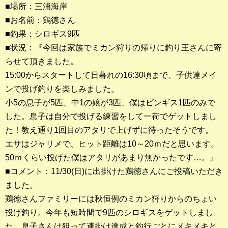
■場所：三浦海岸
■お名前：鶏徳さん
釣果ランキング
■釣果：シロギス9匹
2023年 クロダイ部門
■状況：『今回は家族でミカン狩りの帰りに釣り王さんに寄
らせて頂きました。
2023年 メジナ部門
15:00からスタートして日暮れの16:30頃まで、子供達メイ
歴代釣果ランキング
ンで投げ釣りを楽しみました。
クロダイ部門
小5の息子が5匹、中1の娘が3匹、僕はピンギス1匹のみで
した。息子は自分で投げる練習をして一荷でゲットしまし
メジナ部門
た！教え通り1回目のアタリで上げずに待ったそうです。
エサはジャリメで、ヒット距離は10～20ｍだと思います。
シロギス部門
50ｍくらい投げた僕はアタリがあまり無かったです…。』
■コメント：11/30(日)に出掛けた鶏徳さんにご投稿いただき
過去の釣果ランキング
ました。
鶏徳さんファミリーには秋恒例のミカン狩りからのちょい
ブログ・釣行記
投げ釣り。今年も短時間で9匹のシロギスをゲットしまし
スタッフブログ
た。息子さんは狙って連掛け達成と釣行ごとにメキメキと