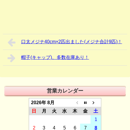
口太メジナ40cm×2匹出ました(メジナ合計9匹)！
帽子(キャップ)、多数在庫あり！
営業カレンダー
2026年 8月
日
月
火
水
木
金
土
1
2
3
4
5
6
7
8