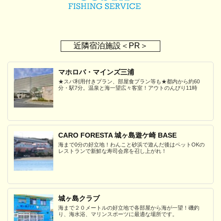
近隣宿泊施設＜PR＞
マホロバ・マインズ三浦
★スパ利用付きプラン、部屋食プラン等も★都内から約60
分・駅7分。温泉と海一望広々客室！アウトのんびり11時
CARO FORESTA 城ヶ島遊ケ崎 BASE
海まで0分の好立地！わんこと砂浜で遊んだ後はペットOKの
レストランで新鮮な寿司会席を召し上がれ！
城ヶ島クラブ
海まで２０メートルの好立地で各部屋から海が一望！磯釣
り、海水浴、マリンスポーツに最適な場所です。