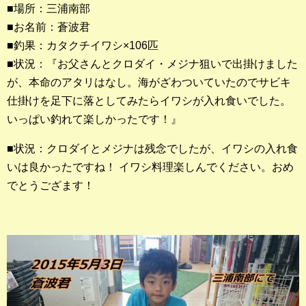
■場所：三浦南部
■お名前：蒼波君
釣果ランキング
■釣果：カタクチイワシ×106匹
2023年 クロダイ部門
■状況：『お父さんとクロダイ・メジナ狙いで出掛けました
が、本命のアタリはなし。海がざわついていたのでサビキ
2023年 メジナ部門
仕掛けを足下に落としてみたらイワシが入れ食いでした。
歴代釣果ランキング
いっぱい釣れて楽しかったです！』
クロダイ部門
■状況：クロダイとメジナは残念でしたが、イワシの入れ食
メジナ部門
いは良かったですね！ イワシ料理楽しんでください。おめ
でとうござます！
シロギス部門
過去の釣果ランキング
ブログ・釣行記
スタッフブログ