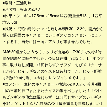
■場所：三浦海岸
■お名前：横浜のZさん
釣果ランキング
■釣果：シロギス17.5cm～15cm×14匹(総重量513g、1匹平
2023年 クロダイ部門
均36.6g)
■状況：『実釣時間はいつも通り早朝5:30～8:30。開始から
2023年 メジナ部門
暫くは周囲のキャスターにシロギスがコンスタントにヒッ
歴代釣果ランキング
トする中、自分には一向にアタリが来ませんでした。
クロダイ部門
AM6:30頃からようやくアタリが出始め、7:30までの小1時
メジナ部門
間が結果的に時合でした。今日は連掛けはなく、1匹ずつ大
事に取り込む展開。相変わらずクサフグ、ちびメゴチ、サ
シロギス部門
ビハゼ、ヒイラギなどのゲストは皆無でした。ヒット距離
は2色(50m)付近、エサはオレンジイソメです。』
過去の釣果ランキング
■コメント：生粋のキャスター・横浜のZさんが、今月4回
目の三浦釣行でまたまたナイス釣果を出しました！！今回
ブログ・釣行記
もピンギスや他魚は混じらず、ほぼ同じサイズのシロギス
スタッフブログ
を14匹ゲット！Zさん自身の今月最高重量を達成しました!