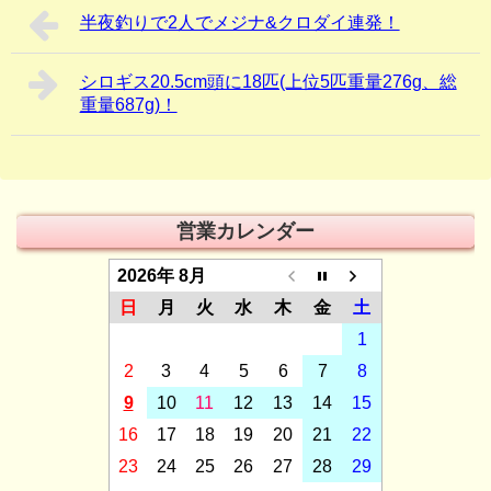
半夜釣りで2人でメジナ&クロダイ連発！
シロギス20.5cm頭に18匹(上位5匹重量276g、総
重量687g)！
営業カレンダー
2026年 8月
日
月
火
水
木
金
土
1
2
3
4
5
6
7
8
9
10
11
12
13
14
15
16
17
18
19
20
21
22
23
24
25
26
27
28
29