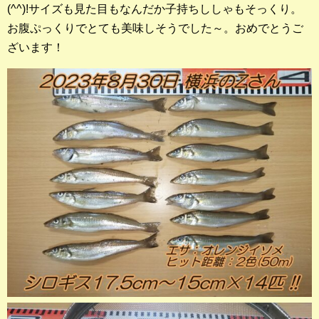
(^^)!サイズも見た目もなんだか子持ちししゃもそっくり。
店長釣行記
お腹ぷっくりでとても美味しそうでした～。おめでとうご
スタッフ釣行記
ざいます！
釣果投稿フォーム
お問い合わせ