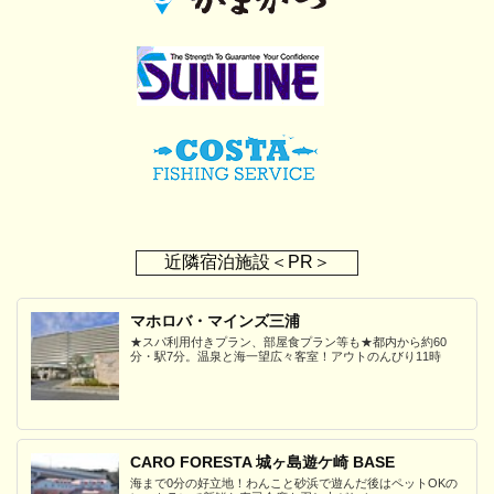
近隣宿泊施設＜PR＞
マホロバ・マインズ三浦
★スパ利用付きプラン、部屋食プラン等も★都内から約60
分・駅7分。温泉と海一望広々客室！アウトのんびり11時
CARO FORESTA 城ヶ島遊ケ崎 BASE
海まで0分の好立地！わんこと砂浜で遊んだ後はペットOKの