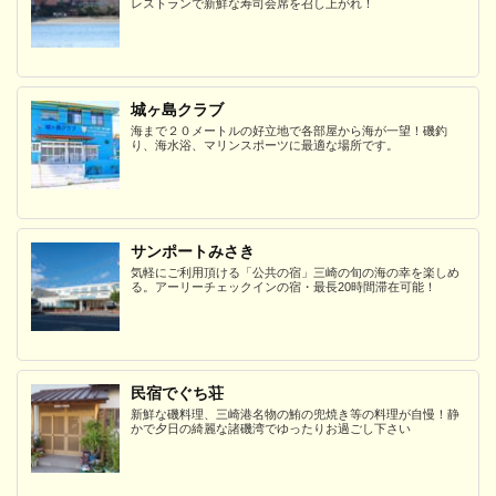
レストランで新鮮な寿司会席を召し上がれ！
城ヶ島クラブ
海まで２０メートルの好立地で各部屋から海が一望！磯釣
り、海水浴、マリンスポーツに最適な場所です。
サンポートみさき
気軽にご利用頂ける「公共の宿」三崎の旬の海の幸を楽しめ
る。アーリーチェックインの宿・最長20時間滞在可能！
民宿でぐち荘
新鮮な磯料理、三崎港名物の鮪の兜焼き等の料理が自慢！静
かで夕日の綺麗な諸磯湾でゆったりお過ごし下さい