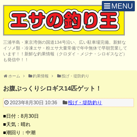
MENU
H O M E
店 舗 案 内
三浦半島・東京湾側の国道134号沿い、広い駐車場完備。新鮮な
取 扱 商 品
イソメ類・冷凍エサ・粉エサ大量常備で年中無休で早朝営業して
います！！新鮮な釣果情報（クロダイ・メジナ・シロギスなど）
釣 果 情 報
も発信中！！
クロダイ釣り
ホーム
釣果情報
投げ・堤防釣り
メジナ釣り
お腹ぷっくりシロギス14匹ゲット！
投げ・堤防釣り
2023年8月30日 10:36
投げ・堤防釣り
陸っぱりルアー
■日付：8月30日
船・ボート釣り
■天気：晴れ
■潮回り：中潮
その他の釣り