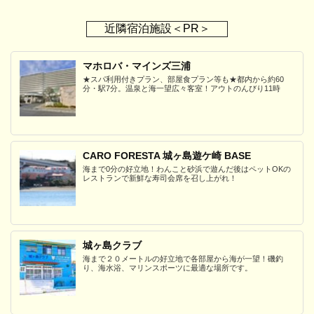
近隣宿泊施設＜PR＞
マホロバ・マインズ三浦
★スパ利用付きプラン、部屋食プラン等も★都内から約60
分・駅7分。温泉と海一望広々客室！アウトのんびり11時
CARO FORESTA 城ヶ島遊ケ崎 BASE
海まで0分の好立地！わんこと砂浜で遊んだ後はペットOKの
レストランで新鮮な寿司会席を召し上がれ！
城ヶ島クラブ
海まで２０メートルの好立地で各部屋から海が一望！磯釣
り、海水浴、マリンスポーツに最適な場所です。