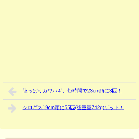
陸っぱりカワハギ、短時間で23cm頭に3匹！
シロギス19cm頭に55匹(総重量742g)ゲット！