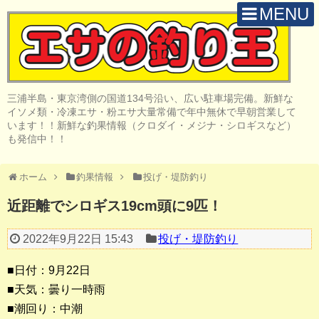
MENU
H O M E
店 舗 案 内
三浦半島・東京湾側の国道134号沿い、広い駐車場完備。新鮮な
取 扱 商 品
イソメ類・冷凍エサ・粉エサ大量常備で年中無休で早朝営業して
います！！新鮮な釣果情報（クロダイ・メジナ・シロギスなど）
釣 果 情 報
も発信中！！
クロダイ釣り
ホーム
釣果情報
投げ・堤防釣り
メジナ釣り
近距離でシロギス19cm頭に9匹！
投げ・堤防釣り
2022年9月22日 15:43
投げ・堤防釣り
陸っぱりルアー
■日付：9月22日
船・ボート釣り
■天気：曇り一時雨
■潮回り：中潮
その他の釣り