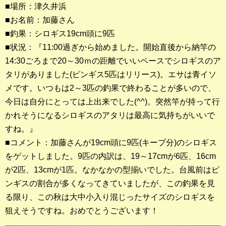
■場所：津久井浜
■お名前：加藤さん
釣果ランキング
■釣果：シロギス19cm頭に9匹
2023年 クロダイ部門
■状況：『11:00過ぎから始めました。開始直後から納竿の
14:30ごろまで20～30ｍの距離でいいペースでシロギスのア
2023年 メジナ部門
タリがありました(ピンギス5匹はリリース)。エサは青イソ
歴代釣果ランキング
メです。いつもは2～3匹の釣果で終わることが多いので、
クロダイ部門
今日は自分にとっては上出来でした(^^)。突然竿が持って行
かれそうになるシロギスのアタリは最高に気持ちがいいで
メジナ部門
すね。』
■コメント：加藤さんが19cm頭に9匹(キープ分)のシロギス
シロギス部門
をゲットしました。9匹の内訳は、19～17cmが6匹、16cm
が2匹、13cmが1匹。なかなかの型揃いでした。台風前はピ
過去の釣果ランキング
ンギスの割合が多くなってきていましたが、この釣果を見
る限り、この秋は大中小入り混じったサイズのシロギスを
ブログ・釣行記
狙えそうですね。おめでとうございます！
スタッフブログ