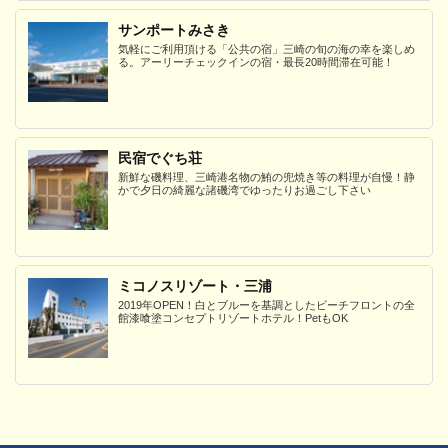
サンポートみさき
気軽にご利用頂ける「公共の宿」三崎の旬の海の幸を楽しめ
る。アーリーチェックインの宿・最長20時間滞在可能！
民宿でぐち荘
新鮮な磯料理、三崎港名物の鮪の兜焼き等の料理が自慢！静
かで夕日の綺麗な諸磯湾でゆったりお過ごし下さい
ミコノスリゾート・三浦
2019年OPEN！白とブルーを基調としたビーチフロントの全
館漆喰塗コンセプトリゾートホテル！PetもOK