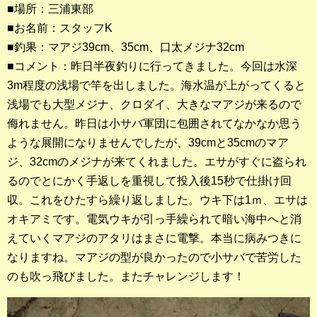
■場所：三浦東部
■お名前：スタッフK
釣果ランキング
■釣果：マアジ39cm、35cm、口太メジナ32cm
2023年 クロダイ部門
■コメント：昨日半夜釣りに行ってきました。今回は水深
3m程度の浅場で竿を出しました。海水温が上がってくると
2023年 メジナ部門
浅場でも大型メジナ、クロダイ、大きなマアジが来るので
歴代釣果ランキング
侮れません。昨日は小サバ軍団に包囲されてなかなか思う
クロダイ部門
ような展開になりませんでしたが、39cmと35cmのマア
ジ、32cmのメジナが来てくれました。エサがすぐに盗られ
メジナ部門
るのでとにかく手返しを重視して投入後15秒で仕掛け回
収。これをひたすら繰り返しました。ウキ下は1ｍ、エサは
シロギス部門
オキアミです。電気ウキが引っ手繰られて暗い海中へと消
えていくマアジのアタリはまさに電撃。本当に病みつきに
過去の釣果ランキング
なりますね。マアジの型が良かったので小サバで苦労した
のも吹っ飛びました。またチャレンジします！
ブログ・釣行記
スタッフブログ