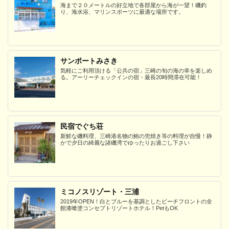
海まで２０メートルの好立地で各部屋から海が一望！磯釣
り、海水浴、マリンスポーツに最適な場所です。
サンポートみさき
気軽にご利用頂ける「公共の宿」三崎の旬の海の幸を楽しめ
る。アーリーチェックインの宿・最長20時間滞在可能！
民宿でぐち荘
新鮮な磯料理、三崎港名物の鮪の兜焼き等の料理が自慢！静
かで夕日の綺麗な諸磯湾でゆったりお過ごし下さい
ミコノスリゾート・三浦
2019年OPEN！白とブルーを基調としたビーチフロントの全
館漆喰塗コンセプトリゾートホテル！PetもOK