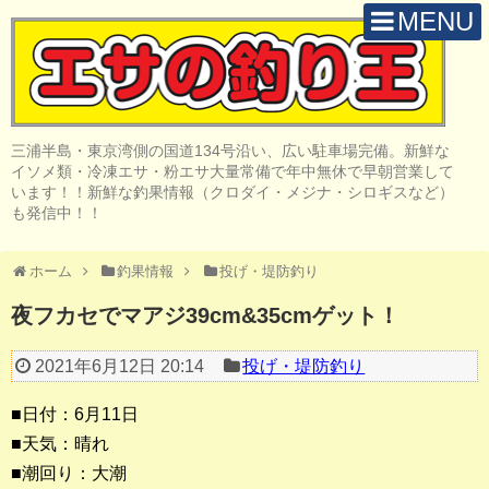
MENU
H O M E
店 舗 案 内
三浦半島・東京湾側の国道134号沿い、広い駐車場完備。新鮮な
取 扱 商 品
イソメ類・冷凍エサ・粉エサ大量常備で年中無休で早朝営業して
います！！新鮮な釣果情報（クロダイ・メジナ・シロギスなど）
釣 果 情 報
も発信中！！
クロダイ釣り
ホーム
釣果情報
投げ・堤防釣り
メジナ釣り
夜フカセでマアジ39cm&35cmゲット！
投げ・堤防釣り
2021年6月12日 20:14
投げ・堤防釣り
陸っぱりルアー
■日付：6月11日
船・ボート釣り
■天気：晴れ
■潮回り：大潮
その他の釣り