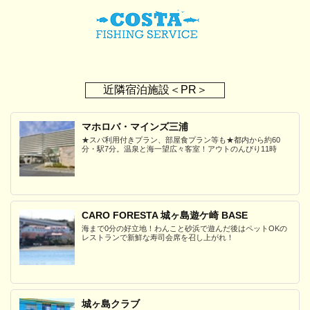
近隣宿泊施設＜PR＞
マホロバ・マインズ三浦
★スパ利用付きプラン、部屋食プラン等も★都内から約60
分・駅7分。温泉と海一望広々客室！アウトのんびり11時
CARO FORESTA 城ヶ島遊ケ崎 BASE
海まで0分の好立地！わんこと砂浜で遊んだ後はペットOKの
レストランで新鮮な寿司会席を召し上がれ！
城ヶ島クラブ