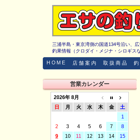
三浦半島・東京湾側の国道134号沿い、
釣果情報（クロダイ・メジナ・シロギス
H O M E
店 舗 案 内
取 扱 商 品
釣
営業カレンダー
2026年 8月
日
月
火
水
木
金
土
1
2
3
4
5
6
7
8
9
10
11
12
13
14
15