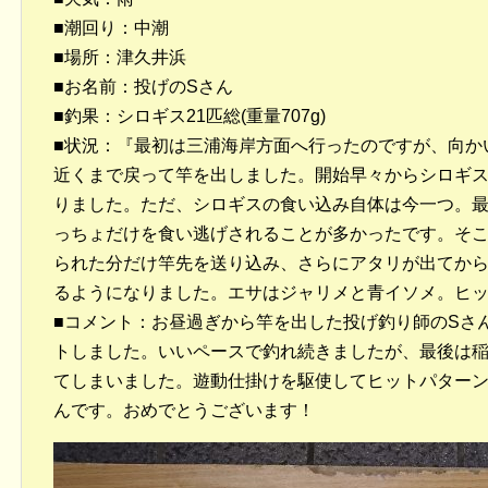
■潮回り：中潮
■場所：津久井浜
■お名前：投げのSさん
■釣果：シロギス21匹総(重量707g)
■状況：『最初は三浦海岸方面へ行ったのですが、向か
近くまで戻って竿を出しました。開始早々からシロギス
りました。ただ、シロギスの食い込み自体は今一つ。
っちょだけを食い逃げされることが多かったです。そ
られた分だけ竿先を送り込み、さらにアタリが出てか
るようになりました。エサはジャリメと青イソメ。ヒット
■コメント：お昼過ぎから竿を出した投げ釣り師のSさん
トしました。いいペースで釣れ続きましたが、最後は
てしまいました。遊動仕掛けを駆使してヒットパターン
んです。おめでとうございます！