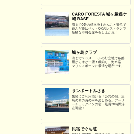
CARO FORESTA 城ヶ島遊ケ
崎 BASE
海まで0分の好立地！わんこと砂浜で
遊んだ後はペットOKのレストランで
新鮮な寿司会席を召し上がれ！
城ヶ島クラブ
海まで２０メートルの好立地で各部
屋から海が一望！磯釣り、海水浴、
マリンスポーツに最適な場所です。
サンポートみさき
気軽にご利用頂ける「公共の宿」三
崎の旬の海の幸を楽しめる。アーリ
ーチェックインの宿・最長20時間滞
在可能！
民宿でぐち荘