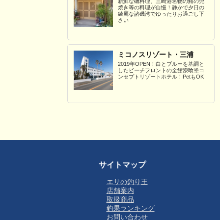
新鮮な磯料理、三崎港名物の鮪の兜
焼き等の料理が自慢！静かで夕日の
綺麗な諸磯湾でゆったりお過ごし下
さい
ミコノスリゾート・三浦
2019年OPEN！白とブルーを基調と
したビーチフロントの全館漆喰塗コ
ンセプトリゾートホテル！PetもOK
サイトマップ
エサの釣り王
店舗案内
取扱商品
釣果ランキング
お問い合わせ