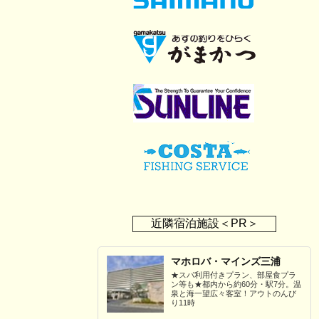
近隣宿泊施設＜PR＞
マホロバ・マインズ三浦
★スパ利用付きプラン、部屋食プラ
ン等も★都内から約60分・駅7分。温
泉と海一望広々客室！アウトのんび
り11時