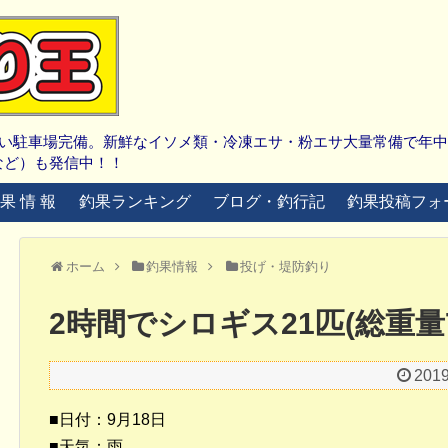
広い駐車場完備。新鮮なイソメ類・冷凍エサ・粉エサ大量常備で年
など）も発信中！！
 果 情 報
釣果ランキング
ブログ・釣行記
釣果投稿フォ
ホーム
釣果情報
投げ・堤防釣り
2時間でシロギス21匹(総重量7
201
■日付：9月18日
■天気：雨