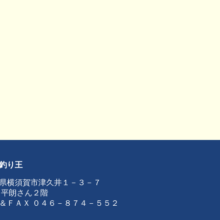
釣り王
県横須賀市津久井１－３－７
 平朗さん２階
＆ＦＡＸ ０４６－８７４－５５２