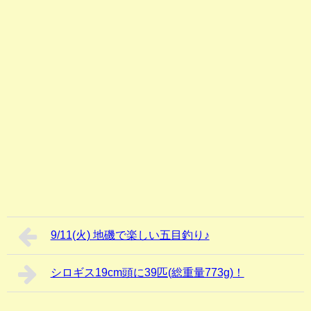
9/11(火) 地磯で楽しい五目釣り♪
シロギス19cm頭に39匹(総重量773g)！