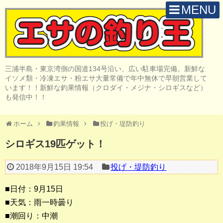
MENU
H O M E
店 舗 案 内
三浦半島・東京湾側の国道134号沿い、広い駐車場完備。新鮮な
取 扱 商 品
イソメ類・冷凍エサ・粉エサ大量常備で年中無休で早朝営業して
います！！新鮮な釣果情報（クロダイ・メジナ・シロギスなど）
釣 果 情 報
も発信中！！
クロダイ釣り
ホーム
釣果情報
投げ・堤防釣り
メジナ釣り
シロギス19匹ゲット！
投げ・堤防釣り
2018年9月15日 19:54
投げ・堤防釣り
陸っぱりルアー
■日付：9月15日
船・ボート釣り
■天気：雨一時曇り
■潮回り：中潮
その他の釣り