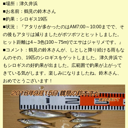
■場所：津久井浜
■お名前：鶴見の鈴木さん
釣果ランキング
■釣果：シロギス19匹
2023年 クロダイ部門
■状況：『アタリが多かったのはAM7:00～10:00までで、そ
の後もアタリは減りましたがポツポツとヒットしました。
2023年 メジナ部門
ヒット距離は4～3色(100～75m)でエサはジャリメです。』
歴代釣果ランキング
■コメント：鶴見の鈴木さんが、しとしと降り続ける雨もな
クロダイ部門
んのその、19匹のシロギスをゲットしました。津久井浜で
もシロギスの好釣果が出ました。広範囲で釣果が上がって
メジナ部門
きている気がします。楽しみになりましたね。鈴木さん、
おめでとうございます！
シロギス部門
過去の釣果ランキング
ブログ・釣行記
スタッフブログ