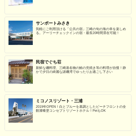
サンポートみさき
気軽にご利用頂ける「公共の宿」三崎の旬の海の幸を楽しめ
る。アーリーチェックインの宿・最長20時間滞在可能！
民宿でぐち荘
新鮮な磯料理、三崎港名物の鮪の兜焼き等の料理が自慢！静
かで夕日の綺麗な諸磯湾でゆったりお過ごし下さい
ミコノスリゾート・三浦
2019年OPEN！白とブルーを基調としたビーチフロントの全
館漆喰塗コンセプトリゾートホテル！PetもOK