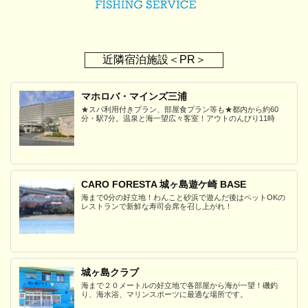
近隣宿泊施設＜PR＞
マホロバ・マインズ三浦
★スパ利用付きプラン、部屋食プラン等も★都内から約60
分・駅7分。温泉と海一望広々客室！アウトのんびり11時
CARO FORESTA 城ヶ島遊ケ崎 BASE
海まで0分の好立地！わんこと砂浜で遊んだ後はペットOKの
レストランで新鮮な寿司会席を召し上がれ！
城ヶ島クラブ
海まで２０メートルの好立地で各部屋から海が一望！磯釣
り、海水浴、マリンスポーツに最適な場所です。