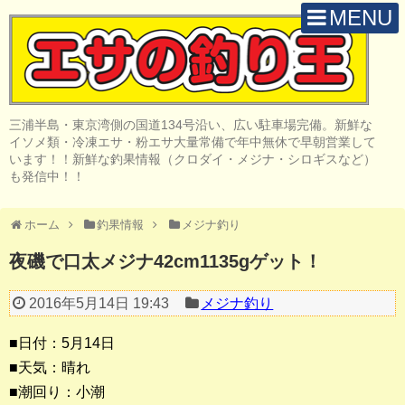
MENU
H O M E
店 舗 案 内
三浦半島・東京湾側の国道134号沿い、広い駐車場完備。新鮮な
取 扱 商 品
イソメ類・冷凍エサ・粉エサ大量常備で年中無休で早朝営業して
います！！新鮮な釣果情報（クロダイ・メジナ・シロギスなど）
釣 果 情 報
も発信中！！
クロダイ釣り
ホーム
釣果情報
メジナ釣り
メジナ釣り
夜磯で口太メジナ42cm1135gゲット！
投げ・堤防釣り
2016年5月14日 19:43
メジナ釣り
陸っぱりルアー
■日付：5月14日
船・ボート釣り
■天気：晴れ
■潮回り：小潮
その他の釣り