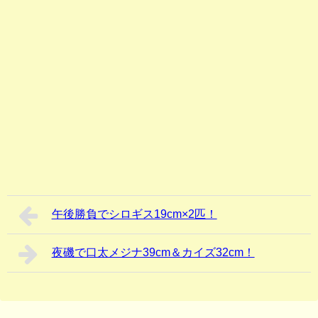
午後勝負でシロギス19cm×2匹！
夜磯で口太メジナ39cm＆カイズ32cm！