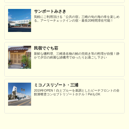
サンポートみさき
気軽にご利用頂ける「公共の宿」三崎の旬の海の幸を楽しめ
る。アーリーチェックインの宿・最長20時間滞在可能！
民宿でぐち荘
新鮮な磯料理、三崎港名物の鮪の兜焼き等の料理が自慢！静
かで夕日の綺麗な諸磯湾でゆったりお過ごし下さい
ミコノスリゾート・三浦
2019年OPEN！白とブルーを基調としたビーチフロントの全
館漆喰塗コンセプトリゾートホテル！PetもOK