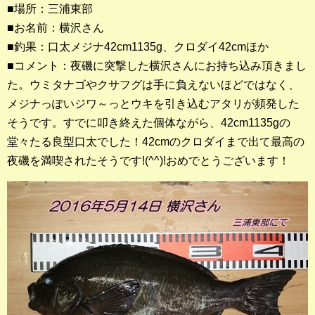
■場所：三浦東部
■お名前：横沢さん
釣果ランキング
■釣果：口太メジナ42cm1135g、クロダイ42cmほか
2023年 クロダイ部門
■コメント：夜磯に突撃した横沢さんにお持ち込み頂きまし
た。ウミタナゴやクサフグは手に負えないほどではなく、
2023年 メジナ部門
メジナっぽいジワ～っとウキを引き込むアタリが頻発した
歴代釣果ランキング
そうです。すでに叩き終えた個体ながら、42cm1135gの
クロダイ部門
堂々たる良型口太でした！42cmのクロダイまで出て最高の
夜磯を満喫されたそうです!(^^)!おめでとうございます！
メジナ部門
シロギス部門
過去の釣果ランキング
ブログ・釣行記
スタッフブログ