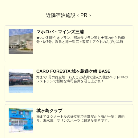
近隣宿泊施設＜PR＞
マホロバ・マインズ三浦
★スパ利用付きプラン、部屋食プラン等も★都内から約60
分・駅7分。温泉と海一望広々客室！アウトのんびり11時
CARO FORESTA 城ヶ島遊ケ崎 BASE
海まで0分の好立地！わんこと砂浜で遊んだ後はペットOKの
レストランで新鮮な寿司会席を召し上がれ！
城ヶ島クラブ
海まで２０メートルの好立地で各部屋から海が一望！磯釣
り、海水浴、マリンスポーツに最適な場所です。