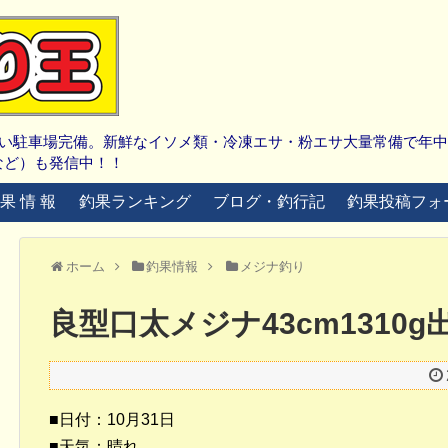
広い駐車場完備。新鮮なイソメ類・冷凍エサ・粉エサ大量常備で年
など）も発信中！！
 果 情 報
釣果ランキング
ブログ・釣行記
釣果投稿フォ
ホーム
釣果情報
メジナ釣り
良型口太メジナ43cm1310
■日付：10月31日
■天気：晴れ