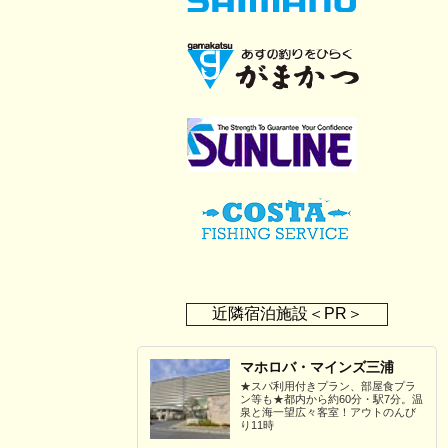
近隣宿泊施設＜PR＞
マホロバ・マインズ三浦
★スパ利用付きプラン、部屋食プラ
ン等も★都内から約60分・駅7分。温
泉と海一望広々客室！アウトのんび
り11時