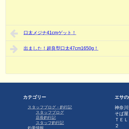
口太メジナ41cmゲット！
出ました！超良型口太47cm1650g！
カテゴリー
エサの
スタッフブログ・釣行記
神奈川
スタッフブログ
そば屋
店長釣行記
ＴＥＬ
スタッフ釣行記
２
釣果情報