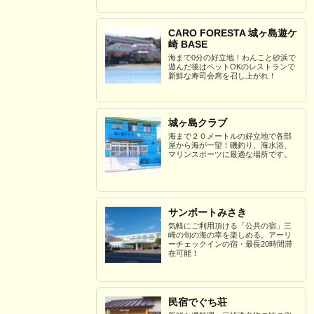
CARO FORESTA 城ヶ島遊ケ
崎 BASE
海まで0分の好立地！わんこと砂浜で
遊んだ後はペットOKのレストランで
新鮮な寿司会席を召し上がれ！
城ヶ島クラブ
海まで２０メートルの好立地で各部
屋から海が一望！磯釣り、海水浴、
マリンスポーツに最適な場所です。
サンポートみさき
気軽にご利用頂ける「公共の宿」三
崎の旬の海の幸を楽しめる。アーリ
ーチェックインの宿・最長20時間滞
在可能！
民宿でぐち荘