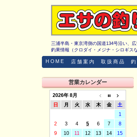
三浦半島・東京湾側の国道134号沿い、
釣果情報（クロダイ・メジナ・シロギス
H O M E
店 舗 案 内
取 扱 商 品
釣
営業カレンダー
2026年 8月
日
月
火
水
木
金
土
1
2
3
4
5
6
7
8
9
10
11
12
13
14
15