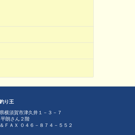
釣り王
県横須賀市津久井１－３－７
 平朗さん２階
＆ＦＡＸ ０４６－８７４－５５２