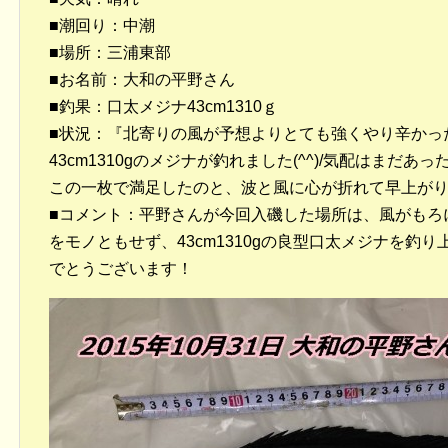
■潮回り：中潮
■場所：三浦東部
■お名前：大和の平野さん
■釣果：口太メジナ43cm1310ｇ
■状況：『北寄りの風が予想よりとても強くやり辛かっ
43cm1310gのメジナが釣れました(^^)/気配はまだ
この一枚で満足したのと、波と風に心が折れて早上が
■コメント：平野さんが今回入磯した場所は、風がもろ
をモノともせず、43cm1310gの良型口太メジナを釣
でとうございます！