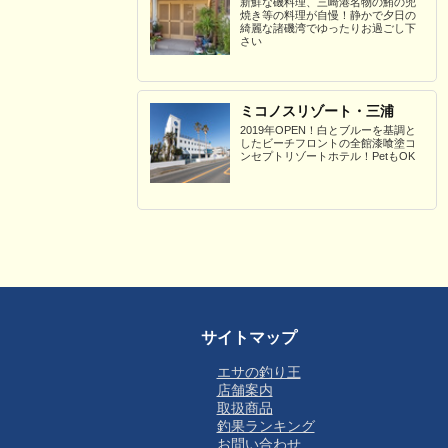
新鮮な磯料理、三崎港名物の鮪の兜
焼き等の料理が自慢！静かで夕日の
綺麗な諸磯湾でゆったりお過ごし下
さい
ミコノスリゾート・三浦
2019年OPEN！白とブルーを基調と
したビーチフロントの全館漆喰塗コ
ンセプトリゾートホテル！PetもOK
サイトマップ
エサの釣り王
店舗案内
取扱商品
釣果ランキング
お問い合わせ