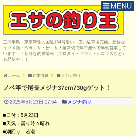
MENU
H O M E
店 舗 案 内
三浦半島・東京湾側の国道134号沿い、広い駐車場完備。新鮮な
取 扱 商 品
イソメ類・冷凍エサ・粉エサ大量常備で年中無休で早朝営業して
います！！新鮮な釣果情報（クロダイ・メジナ・シロギスなど）
釣 果 情 報
も発信中！！
クロダイ釣り
ホーム
釣果情報
メジナ釣り
メジナ釣り
ノベ竿で尾長メジナ37cm730gゲット！
投げ・堤防釣り
2025年5月23日 17:54
メジナ釣り
陸っぱりルアー
■日付：5月23日
船・ボート釣り
■天気：曇り時々晴れ
■潮回り：若潮
その他の釣り