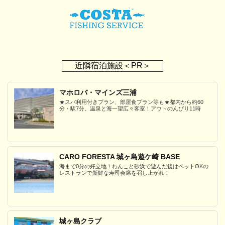
近隣宿泊施設＜PR＞
マホロバ・マインズ三浦
★スパ利用付きプラン、部屋食プラン等も★都内から約60
分・駅7分。温泉と海一望広々客室！アウトのんびり11時
CARO FORESTA 城ヶ島遊ケ崎 BASE
海まで0分の好立地！わんこと砂浜で遊んだ後はペットOKの
レストランで新鮮な寿司会席を召し上がれ！
城ヶ島クラブ