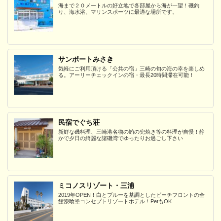
海まで２０メートルの好立地で各部屋から海が一望！磯釣
り、海水浴、マリンスポーツに最適な場所です。
サンポートみさき
気軽にご利用頂ける「公共の宿」三崎の旬の海の幸を楽しめ
る。アーリーチェックインの宿・最長20時間滞在可能！
民宿でぐち荘
新鮮な磯料理、三崎港名物の鮪の兜焼き等の料理が自慢！静
かで夕日の綺麗な諸磯湾でゆったりお過ごし下さい
ミコノスリゾート・三浦
2019年OPEN！白とブルーを基調としたビーチフロントの全
館漆喰塗コンセプトリゾートホテル！PetもOK