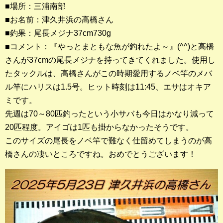
■場所：三浦南部
■お名前：津久井浜の高橋さん
釣果ランキング
■釣果：尾長メジナ37cm730g
2023年 クロダイ部門
■コメント：『やっとまともな魚が釣れたよ～』(^^)と高橋
さんが37cmの尾長メジナを持ってきてくれました。使用し
2023年 メジナ部門
たタックルは、高橋さんがこの時期愛用するノベ竿のメバ
歴代釣果ランキング
ル竿にハリスは1.5号。ヒット時刻は11:45、エサはオキア
クロダイ部門
ミです。
先週は70～80匹釣ったという小サバも今日はかなり減って
メジナ部門
20匹程度。アイゴは1匹も掛からなかったそうです。
このサイズの尾長をノベ竿で難なく仕留めてしまうのが高
シロギス部門
橋さんの凄いところですね。おめでとうございます！
過去の釣果ランキング
ブログ・釣行記
スタッフブログ