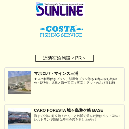
近隣宿泊施設＜PR＞
マホロバ・マインズ三浦
★スパ利用付きプラン、部屋食プラン等も★都内から約60
分・駅7分。温泉と海一望広々客室！アウトのんびり11時
CARO FORESTA 城ヶ島遊ケ崎 BASE
海まで0分の好立地！わんこと砂浜で遊んだ後はペットOKの
レストランで新鮮な寿司会席を召し上がれ！