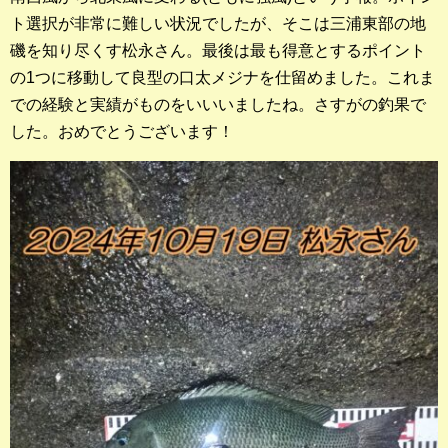
店長釣行記
ト選択が非常に難しい状況でしたが、そこは三浦東部の地
磯を知り尽くす松永さん。最後は最も得意とするポイント
スタッフ釣行記
の1つに移動して良型の口太メジナを仕留めました。これま
での経験と実績がものをいいいましたね。さすがの釣果で
釣果投稿フォーム
した。おめでとうございます！
お問い合わせ