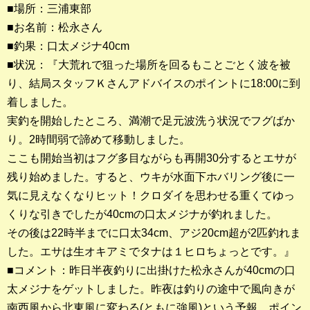
■場所：三浦東部
■お名前：松永さん
釣果ランキング
■釣果：口太メジナ40cm
2023年 クロダイ部門
■状況：『大荒れで狙った場所を回るもことごとく波を被
り、結局スタッフＫさんアドバイスのポイントに18:00に到
2023年 メジナ部門
着しました。
歴代釣果ランキング
実釣を開始したところ、満潮で足元波洗う状況でフグばか
クロダイ部門
り。2時間弱で諦めて移動しました。
ここも開始当初はフグ多目ながらも再開30分するとエサが
メジナ部門
残り始めました。すると、ウキが水面下ホバリング後に一
気に見えなくなりヒット！クロダイを思わせる重くてゆっ
シロギス部門
くりな引きでしたが40cmの口太メジナが釣れました。
その後は22時半までに口太34cm、アジ20cm超が2匹釣れま
過去の釣果ランキング
した。エサは生オキアミでタナは１ヒロちょっとです。』
■コメント：昨日半夜釣りに出掛けた松永さんが40cmの口
ブログ・釣行記
太メジナをゲットしました。昨夜は釣りの途中で風向きが
スタッフブログ
南西風から北東風に変わる(ともに強風)という予報。ポイン