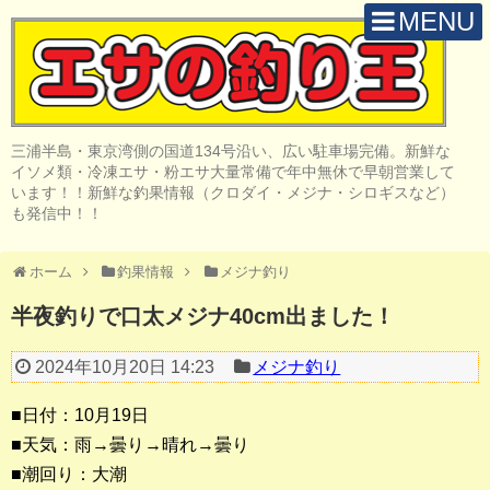
MENU
H O M E
店 舗 案 内
三浦半島・東京湾側の国道134号沿い、広い駐車場完備。新鮮な
取 扱 商 品
イソメ類・冷凍エサ・粉エサ大量常備で年中無休で早朝営業して
います！！新鮮な釣果情報（クロダイ・メジナ・シロギスなど）
釣 果 情 報
も発信中！！
クロダイ釣り
ホーム
釣果情報
メジナ釣り
メジナ釣り
半夜釣りで口太メジナ40cm出ました！
投げ・堤防釣り
2024年10月20日 14:23
メジナ釣り
陸っぱりルアー
■日付：10月19日
船・ボート釣り
■天気：雨→曇り→晴れ→曇り
■潮回り：大潮
その他の釣り