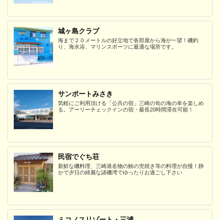
城ヶ島クラブ
海まで２０メートルの好立地で各部屋から海が一望！磯釣
り、海水浴、マリンスポーツに最適な場所です。
サンポートみさき
気軽にご利用頂ける「公共の宿」三崎の旬の海の幸を楽しめ
る。アーリーチェックインの宿・最長20時間滞在可能！
民宿でぐち荘
新鮮な磯料理、三崎港名物の鮪の兜焼き等の料理が自慢！静
かで夕日の綺麗な諸磯湾でゆったりお過ごし下さい
ミコノスリゾート・三浦