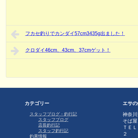
フカセ釣りでカンダイ57cm3435g出ました！
クロダイ46cm、43cm、37cmゲット！
カテゴリー
エサの
スタッフブログ・釣行記
神奈川
スタッフブログ
そば屋
店長釣行記
ＴＥＬ
スタッフ釣行記
２
釣果情報