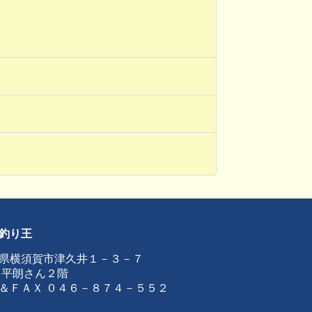
釣り王
県横須賀市津久井１－３－７
 平朗さん２階
＆ＦＡＸ ０４６－８７４－５５２