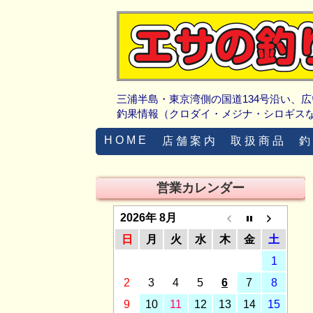
三浦半島・東京湾側の国道134号沿い、
釣果情報（クロダイ・メジナ・シロギス
H O M E
店 舗 案 内
取 扱 商 品
釣
営業カレンダー
2026年 8月
日
月
火
水
木
金
土
1
2
3
4
5
6
7
8
9
10
11
12
13
14
15