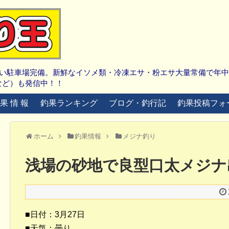
広い駐車場完備。新鮮なイソメ類・冷凍エサ・粉エサ大量常備で年
など）も発信中！！
 果 情 報
釣果ランキング
ブログ・釣行記
釣果投稿フォ
ホーム
釣果情報
メジナ釣り
浅場の砂地で良型口太メジナ
■日付：3月27日
■天気：曇り