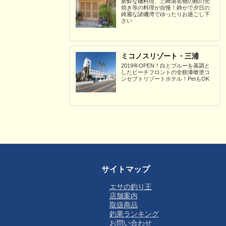
新鮮な磯料理、三崎港名物の鮪の兜
焼き等の料理が自慢！静かで夕日の
綺麗な諸磯湾でゆったりお過ごし下
さい
ミコノスリゾート・三浦
2019年OPEN！白とブルーを基調と
したビーチフロントの全館漆喰塗コ
ンセプトリゾートホテル！PetもOK
サイトマップ
エサの釣り王
店舗案内
取扱商品
釣果ランキング
お問い合わせ