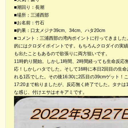
■潮回り：長潮
■場所：三浦西部
■お名前：竹石
■釣果：口太メジナ39cm、34cm、ハタ20cm
■コメント：三浦西部の湾内ポイントに行ってきました
的にはクロダイポイントです。もちろんクロダイの実
も出たこともあるので欲張りに両方狙いです。
11時釣り開始。しかし1時間、2時間経っても生命反応無
応！しかしハタでした。そして16時に本日2回目の生命
れる1匹でした。その後16:30に2匹目の39cmゲッ
17:20まで粘りましたが、反応無く終了でした。タナ
な感じ、付けエサはオキアミです。