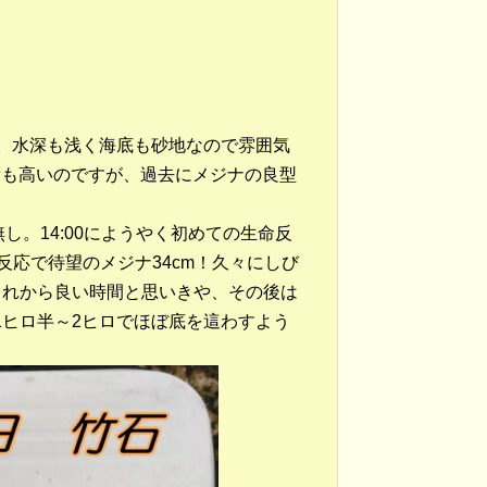
。水深も浅く海底も砂地なので雰囲気
績も高いのですが、過去にメジナの良型
し。14:00にようやく初めての生命反
反応で待望のメジナ34cm！久々にしび
ト！これから良い時間と思いきや、その後は
は1ヒロ半～2ヒロでほぼ底を這わすよう