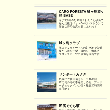
CARO FORESTA 城ヶ島遊ケ
崎 BASE
海まで0分の好立地！わんこと砂浜で
遊んだ後はペットOKのレストランで
新鮮な寿司会席を召し上がれ！
城ヶ島クラブ
海まで２０メートルの好立地で各部
屋から海が一望！磯釣り、海水浴、
マリンスポーツに最適な場所です。
サンポートみさき
気軽にご利用頂ける「公共の宿」三
崎の旬の海の幸を楽しめる。アーリ
ーチェックインの宿・最長20時間滞
在可能！
民宿でぐち荘