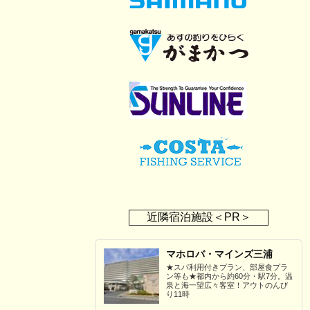
近隣宿泊施設＜PR＞
マホロバ・マインズ三浦
★スパ利用付きプラン、部屋食プラ
ン等も★都内から約60分・駅7分。温
泉と海一望広々客室！アウトのんび
り11時