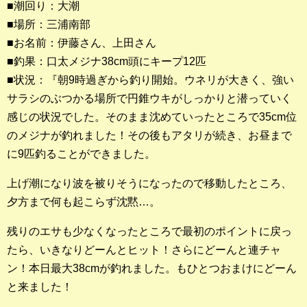
■潮回り：大潮
■場所：三浦南部
釣果ランキング
■お名前：伊藤さん、上田さん
2023年 クロダイ部門
■釣果：口太メジナ38cm頭にキープ12匹
■状況：『朝9時過ぎから釣り開始。ウネリが大きく、強い
2023年 メジナ部門
サラシのぶつかる場所で円錐ウキがしっかりと潜っていく
歴代釣果ランキング
感じの状況でした。そのまま沈めていったところで35cm位
クロダイ部門
のメジナが釣れました！その後もアタリが続き、お昼まで
に9匹釣ることができました。
メジナ部門
上げ潮になり波を被りそうになったので移動したところ、
シロギス部門
夕方まで何も起こらず沈黙…。
過去の釣果ランキング
残りのエサも少なくなったところで最初のポイントに戻っ
たら、いきなりどーんとヒット！さらにどーんと連チャ
ブログ・釣行記
ン！本日最大38cmが釣れました。もひとつおまけにどーん
と来ました！
スタッフブログ