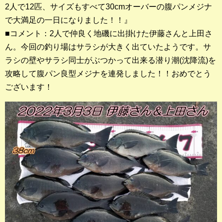
2人で12匹、サイズもすべて30cmオーバーの腹パンメジナ
店長釣行記
で大満足の一日になりました！！』
スタッフ釣行記
■コメント：2人で仲良く地磯に出掛けた伊藤さんと上田さ
ん。今回の釣り場はサラシが大きく出ていたようです。サ
釣果投稿フォーム
ラシの壁やサラシ同士がぶつかって出来る潜り潮(沈降流)を
攻略して腹パン良型メジナを連発しました！！おめでとう
お問い合わせ
ございます！