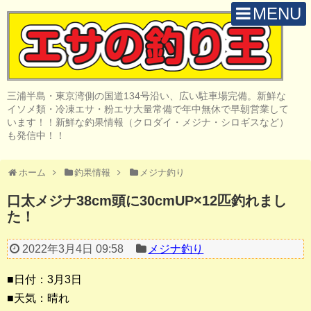
MENU
H O M E
店 舗 案 内
三浦半島・東京湾側の国道134号沿い、広い駐車場完備。新鮮な
取 扱 商 品
イソメ類・冷凍エサ・粉エサ大量常備で年中無休で早朝営業して
います！！新鮮な釣果情報（クロダイ・メジナ・シロギスなど）
釣 果 情 報
も発信中！！
クロダイ釣り
ホーム
釣果情報
メジナ釣り
メジナ釣り
口太メジナ38cm頭に30cmUP×12匹釣れまし
た！
投げ・堤防釣り
陸っぱりルアー
2022年3月4日 09:58
メジナ釣り
船・ボート釣り
■日付：3月3日
■天気：晴れ
その他の釣り