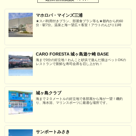
マホロバ・マインズ三浦
★スパ利用付きプラン、部屋食プラン等も★都内から約60
分・駅7分。温泉と海一望広々客室！アウトのんびり11時
CARO FORESTA 城ヶ島遊ケ崎 BASE
海まで0分の好立地！わんこと砂浜で遊んだ後はペットOKの
レストランで新鮮な寿司会席を召し上がれ！
城ヶ島クラブ
海まで２０メートルの好立地で各部屋から海が一望！磯釣
り、海水浴、マリンスポーツに最適な場所です。
サンポートみさき