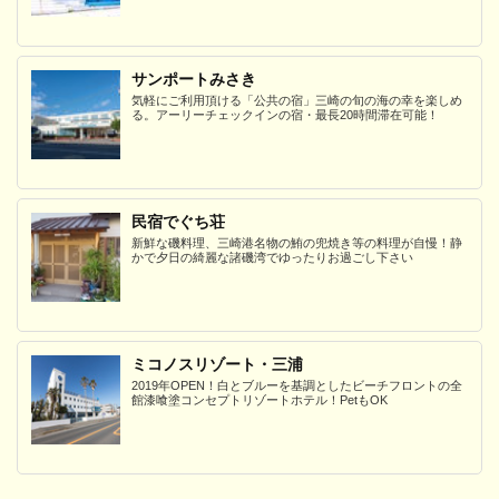
サンポートみさき
気軽にご利用頂ける「公共の宿」三崎の旬の海の幸を楽しめ
る。アーリーチェックインの宿・最長20時間滞在可能！
民宿でぐち荘
新鮮な磯料理、三崎港名物の鮪の兜焼き等の料理が自慢！静
かで夕日の綺麗な諸磯湾でゆったりお過ごし下さい
ミコノスリゾート・三浦
2019年OPEN！白とブルーを基調としたビーチフロントの全
館漆喰塗コンセプトリゾートホテル！PetもOK