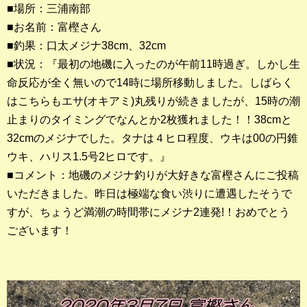
■場所：三浦南部
■お名前：富樫さん
釣果ランキング
■釣果：口太メジナ38cm、32cm
2023年 クロダイ部門
■状況：『最初の地磯に入ったのが午前11時過ぎ。しかし生
命反応が全く無いので14時に場所移動しました。しばらく
2023年 メジナ部門
はこちらもエサ(オキアミ)丸残りが続きましたが、15時の潮
歴代釣果ランキング
止まりのタイミングでなんとか2枚獲れました！！38cmと
クロダイ部門
32cmのメジナでした。タナは４ヒロ程度、ウキは00の円錐
ウキ、ハリス1.5号2ヒロです。』
メジナ部門
■コメント：地磯のメジナ釣りが大好きな富樫さんにご投稿
いただきました。昨日は極端な食い渋りに遭遇したそうで
シロギス部門
すが、ちょうど満潮の時間帯にメジナ2連発!！おめでとう
ございます！
過去の釣果ランキング
ブログ・釣行記
スタッフブログ