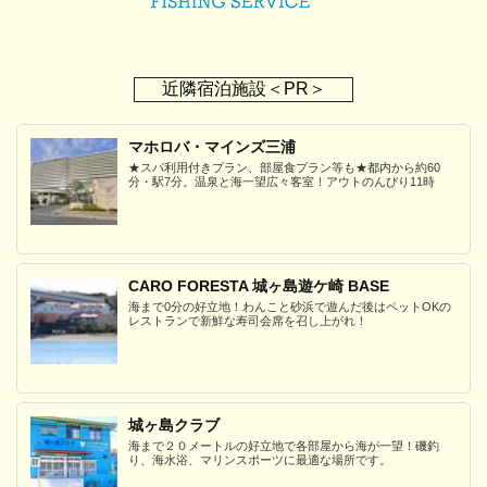
近隣宿泊施設＜PR＞
マホロバ・マインズ三浦
★スパ利用付きプラン、部屋食プラン等も★都内から約60
分・駅7分。温泉と海一望広々客室！アウトのんびり11時
CARO FORESTA 城ヶ島遊ケ崎 BASE
海まで0分の好立地！わんこと砂浜で遊んだ後はペットOKの
レストランで新鮮な寿司会席を召し上がれ！
城ヶ島クラブ
海まで２０メートルの好立地で各部屋から海が一望！磯釣
り、海水浴、マリンスポーツに最適な場所です。