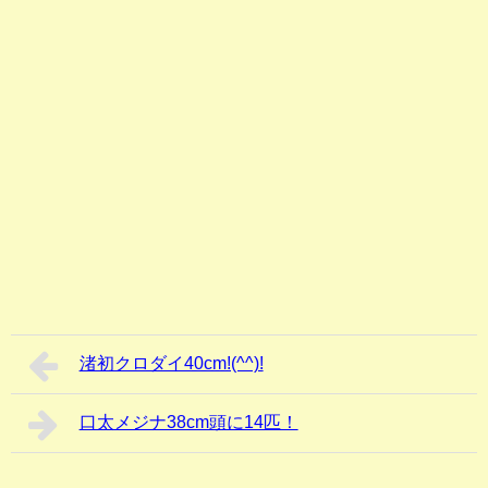
渚初クロダイ40cm!(^^)!
口太メジナ38cm頭に14匹！