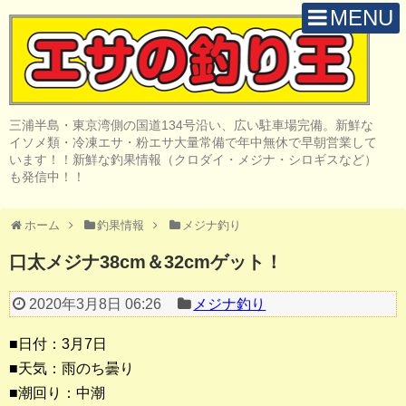
MENU
H O M E
店 舗 案 内
三浦半島・東京湾側の国道134号沿い、広い駐車場完備。新鮮な
取 扱 商 品
イソメ類・冷凍エサ・粉エサ大量常備で年中無休で早朝営業して
います！！新鮮な釣果情報（クロダイ・メジナ・シロギスなど）
釣 果 情 報
も発信中！！
クロダイ釣り
ホーム
釣果情報
メジナ釣り
メジナ釣り
口太メジナ38cm＆32cmゲット！
投げ・堤防釣り
2020年3月8日 06:26
メジナ釣り
陸っぱりルアー
■日付：3月7日
船・ボート釣り
■天気：雨のち曇り
■潮回り：中潮
その他の釣り