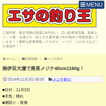
MENU
H O M E
店 舗 案 内
三浦半島・東京湾側の国道134号沿い、広い駐車場完備。新鮮な
取 扱 商 品
イソメ類・冷凍エサ・粉エサ大量常備で年中無休で早朝営業して
います！！新鮮な釣果情報（クロダイ・メジナ・シロギスなど）
釣 果 情 報
も発信中！！
クロダイ釣り
ホーム
釣果情報
メジナ釣り
メジナ釣り
南伊豆大瀬で尾長メジナ40cm1160g！
投げ・堤防釣り
2014年11月3日 00:00
メジナ釣り
陸っぱりルアー
■日付：11月2日
船・ボート釣り
■天気：晴れ
■潮回り：長潮
その他の釣り