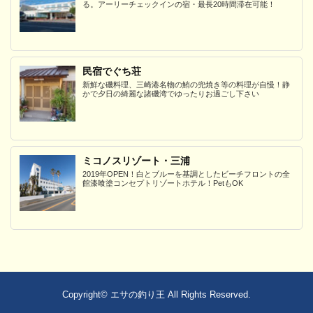
る。アーリーチェックインの宿・最長20時間滞在可能！
民宿でぐち荘
新鮮な磯料理、三崎港名物の鮪の兜焼き等の料理が自慢！静
かで夕日の綺麗な諸磯湾でゆったりお過ごし下さい
ミコノスリゾート・三浦
2019年OPEN！白とブルーを基調としたビーチフロントの全
館漆喰塗コンセプトリゾートホテル！PetもOK
Copyright©
エサの釣り王
All Rights Reserved.