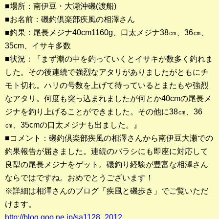
■場所：南伊豆・大瀬沖磯(渡船)
■お名前：磯釣倶楽部疾風の相澤さん
釣果ランキング
■釣果：尾長メジナ40cm1160g、口太メジナ38㎝、36㎝、
2023年 クロダイ部門
35cm、イサキ多数
■状況：『まず潮の中を釣っていくとイサキが数多く釣れま
2023年 メジナ部門
した。その後連続で強烈なアタリがありましたがともにチ
歴代釣果ランキング
モト切れ。ハリの号数を上げて待っているとまたもや強烈
クロダイ部門
なアタリ。何度も突っ込まれましたが何とか40cmの尾長メ
ジナを釣り上げることができました。その他に38㎝、36
メジナ部門
㎝、35cmの口太メジナも出ました。』
■コメント：磯釣倶楽部疾風の相澤さんから南伊豆大瀬での
シロギス部門
釣果報告が届きました。連続のバラシにも即座に対応して
良型の尾長メジナをゲット。磯釣り経験が豊富な相澤さん
過去の釣果ランキング
ならではですね。おめでとうございます！
※詳細は相澤さんのブログ「疾風と磯歩き」でご覧いただ
ブログ・釣行記
けます。
スタッフブログ
http://blog.goo.ne.jp/sa1128_2012