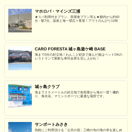
マホロバ・マインズ三浦
★スパ利用付きプラン、部屋食プラン等も★都内から約60
分・駅7分。温泉と海一望広々客室！アウトのんびり11時
CARO FORESTA 城ヶ島遊ケ崎 BASE
海まで0分の好立地！わんこと砂浜で遊んだ後はペットOKの
レストランで新鮮な寿司会席を召し上がれ！
城ヶ島クラブ
海まで２０メートルの好立地で各部屋から海が一望！磯釣
り、海水浴、マリンスポーツに最適な場所です。
サンポートみさき
気軽にご利用頂ける「公共の宿」三崎の旬の海の幸を楽しめ