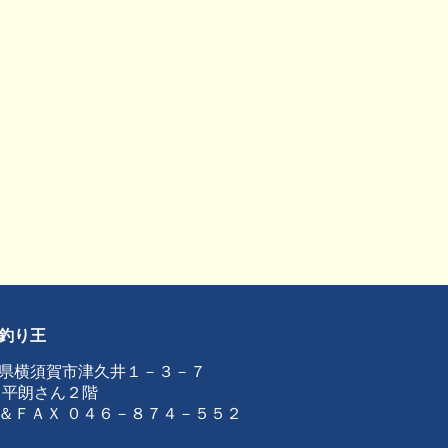
釣り王
県横須賀市津久井１－３－７
 平朗さん２階
＆ＦＡＸ ０４６－８７４－５５２