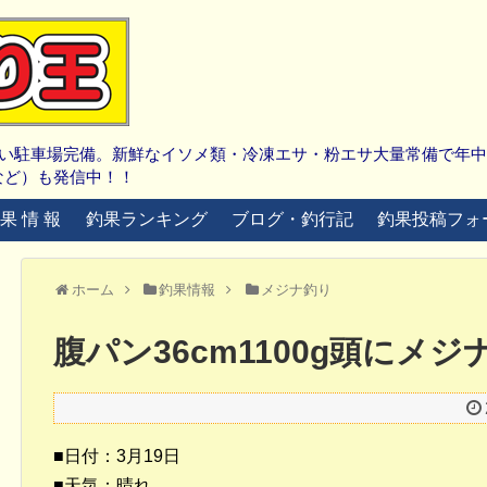
広い駐車場完備。新鮮なイソメ類・冷凍エサ・粉エサ大量常備で年
など）も発信中！！
 果 情 報
釣果ランキング
ブログ・釣行記
釣果投稿フォ
ホーム
釣果情報
メジナ釣り
腹パン36cm1100g頭にメジ
■日付：3月19日
■天気：晴れ