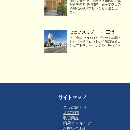
新鮮な磯料理、三崎港名物の鮪の兜
焼き等の料理が自慢！静かで夕日の
綺麗な諸磯湾でゆったりお過ごし下
さい
ミコノスリゾート・三浦
2019年OPEN！白とブルーを基調と
したビーチフロントの全館漆喰塗コ
ンセプトリゾートホテル！PetもOK
サイトマップ
エサの釣り王
店舗案内
取扱商品
釣果ランキング
お問い合わせ