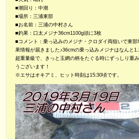
■潮回り：中潮
■場所：三浦東部
■お名前：三浦の中村さん
■釣果：口太メジナ36cm1100g頭に3枚
■コメント：乗っ込みのメジナ・クロダイ両狙いで東部
果情報が届きました♪36cmの乗っ込みメジナはなんと1
超重量級で、きっと玉網の柄をたぐる時にずっしり重
うございます！
※エサはオキアミ、ヒット時刻は15:30頃です。