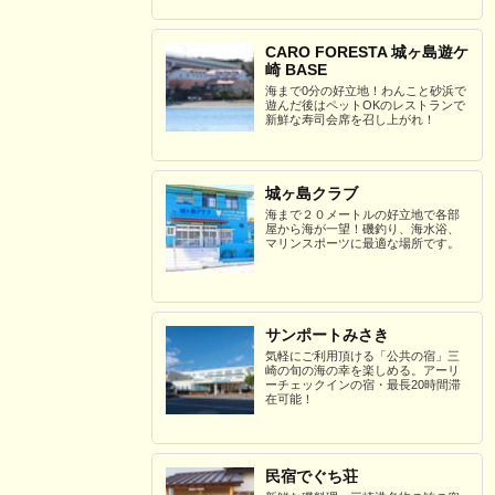
CARO FORESTA 城ヶ島遊ケ
崎 BASE
海まで0分の好立地！わんこと砂浜で
遊んだ後はペットOKのレストランで
新鮮な寿司会席を召し上がれ！
城ヶ島クラブ
海まで２０メートルの好立地で各部
屋から海が一望！磯釣り、海水浴、
マリンスポーツに最適な場所です。
サンポートみさき
気軽にご利用頂ける「公共の宿」三
崎の旬の海の幸を楽しめる。アーリ
ーチェックインの宿・最長20時間滞
在可能！
民宿でぐち荘