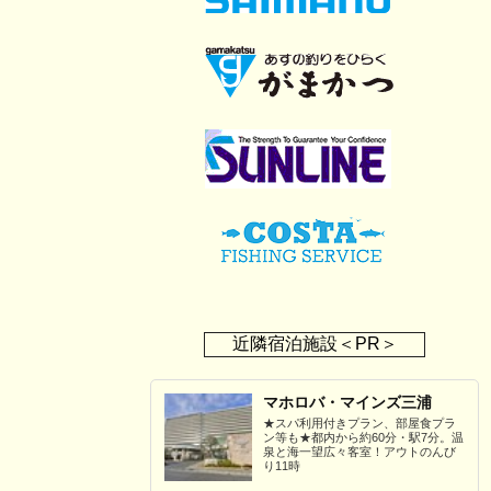
近隣宿泊施設＜PR＞
マホロバ・マインズ三浦
★スパ利用付きプラン、部屋食プラ
ン等も★都内から約60分・駅7分。温
泉と海一望広々客室！アウトのんび
り11時