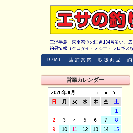
三浦半島・東京湾側の国道134号沿い、
釣果情報（クロダイ・メジナ・シロギス
H O M E
店 舗 案 内
取 扱 商 品
釣
営業カレンダー
2026年 8月
日
月
火
水
木
金
土
1
2
3
4
5
6
7
8
9
10
11
12
13
14
15