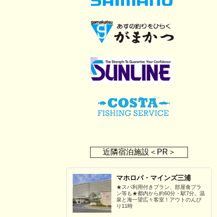
近隣宿泊施設＜PR＞
マホロバ・マインズ三浦
★スパ利用付きプラン、部屋食プラ
ン等も★都内から約60分・駅7分。温
泉と海一望広々客室！アウトのんび
り11時