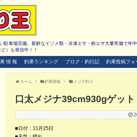
広い駐車場完備。新鮮なイソメ類・冷凍エサ・粉エサ大量常備で年
など）も発信中！！
 果 情 報
釣果ランキング
ブログ・釣行記
釣果投稿フォ
ホーム
釣果情報
メジナ釣り
口太メジナ39cm930gゲット
2
■日付：11月25日
■天気：晴れ