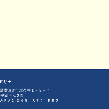
釣り王
県横須賀市津久井１－３－７
 平朗さん２階
＆ＦＡＸ ０４６－８７４－５５２