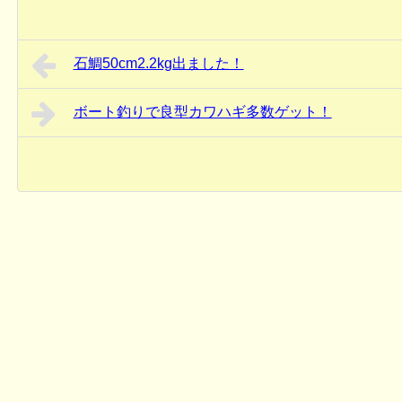
石鯛50cm2.2kg出ました！
ボート釣りで良型カワハギ多数ゲット！