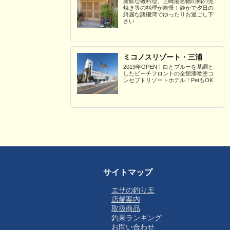
新鮮な磯料理、三崎港名物の鮪の兜
焼き等の料理が自慢！静かで夕日の
綺麗な諸磯湾でゆったりお過ごし下
さい
ミコノスリゾート・三浦
2019年OPEN！白とブルーを基調と
したビーチフロントの全館漆喰塗コ
ンセプトリゾートホテル！PetもOK
サイトマップ
エサの釣り王
店舗案内
取扱商品
釣果ランキング
お問い合わせ