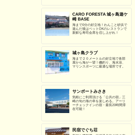
CARO FORESTA 城ヶ島遊ケ
崎 BASE
海まで0分の好立地！わんこと砂浜で
遊んだ後はペットOKのレストランで
新鮮な寿司会席を召し上がれ！
城ヶ島クラブ
海まで２０メートルの好立地で各部
屋から海が一望！磯釣り、海水浴、
マリンスポーツに最適な場所です。
サンポートみさき
気軽にご利用頂ける「公共の宿」三
崎の旬の海の幸を楽しめる。アーリ
ーチェックインの宿・最長20時間滞
在可能！
民宿でぐち荘