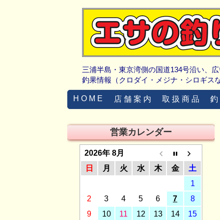
三浦半島・東京湾側の国道134号沿い、
釣果情報（クロダイ・メジナ・シロギス
H O M E
店 舗 案 内
取 扱 商 品
釣
営業カレンダー
2026年 8月
日
月
火
水
木
金
土
1
2
3
4
5
6
7
8
9
10
11
12
13
14
15