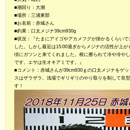
■潮回り：大潮
■場所：三浦東部
■お名前：赤城さん
■釣果：口太メジナ39cm930g
■状況：『たまにアイゴやアカメフグが掛かるくらいで
した。しかし最近は15:00過ぎからメジナの活性が上が
頃にガツンと来てくれました。根に擦られて冷や冷や
です。エサは生オキアミです。』
■コメント：赤城さんが39cm930ｇの口太メジナをゲ
スはザラザラ。浅場でギリギリのやり取りを制して良
す！